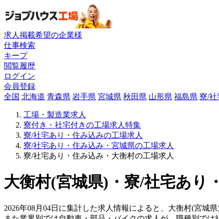
求人掲載希望の企業様
仕事検索
キープ
閲覧履歴
ログイン
会員登録
全国
北海道
青森県
岩手県
宮城県
秋田県
山形県
福島県
寮/
工場・製造業求人
寮付き・社宅付きの工場求人特集
寮/社宅あり・住み込みの工場求人
寮/社宅あり・住み込み・宮城県の工場求人
寮/社宅あり・住み込み・大衡村の工場求人
大衡村(宮城県)・寮/社宅あり
2026年08月04日に集計した求人情報によると、大衡村(宮城
また業界別では自動車・部品・バイクの求人が、職種別では