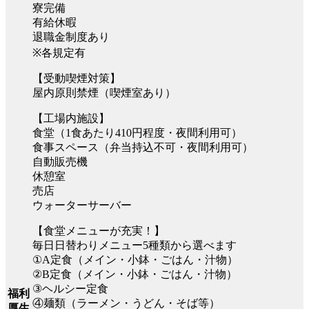
寮完備
有給休暇
退職金制度あり
※各規定有
【受動喫煙対策】
屋内原則禁煙（喫煙室あり）
【工場内施設】
食堂（1食あたり410円程度・夜間利用可）
食事スペース（弁当持込不可・夜間利用可）
自動販売機
休憩室
売店
ウォーターサーバー
【食堂メニューが充実！】
毎日日替わりメニュー5種類から選べます
①A定食（メイン・小鉢・ごはん・汁物）
②B定食（メイン・小鉢・ごはん・汁物）
③ヘルシー定食
福利
④麺類（ラーメン・うどん・そば等）
厚生