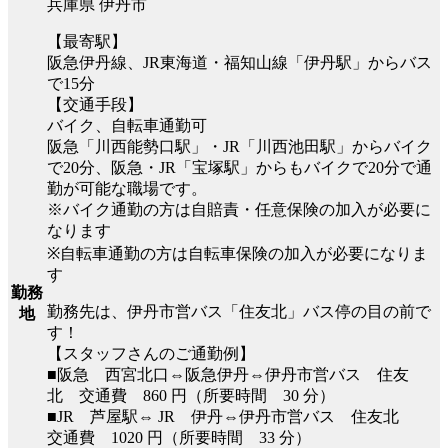
兵庫県 伊丹市
【最寄駅】
阪急伊丹線、JR東海道・福知山線「伊丹駅」からバス
で15分
【交通手段】
バイク、自転車通勤可
阪急「川西能勢口駅」・JR「川西池田駅」からバイク
で20分、阪急・JR「宝塚駅」からもバイクで20分で通
勤が可能な職場です。
※バイク通勤の方は自賠責・任意保険の加入が必要に
なります
※自転車通勤の方は自転車保険の加入が必要になりま
す
勤務
勤務先は、伊丹市営バス「住友北」バス停の目の前で
地
す！
【スタッフさんのご通勤例】
■阪急 西宮北口⇔阪急伊丹⇔伊丹市営バス 住友
北 交通費 860 円（所要時間 30 分）
■JR 芦屋駅⇔ JR 伊丹⇔伊丹市営バス 住友北
交通費 1020 円（所要時間 33 分）