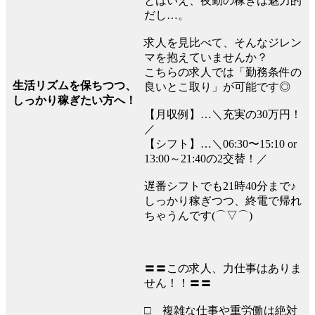
とはいえ、夜勤の稼ぎは魅力的
だし…。
求人を見比べて、そんなジレン
マを抱えていませんか？
こちらの求人では「勤務条件の
生活リズムを保ちつつ、
良いとこ取り」が可能です◎
しっかり稼ぎたい方へ！
【月収例】…＼充実の30万円！
／
【シフト】…＼06:30〜15:10 or
13:00～21:40の2交替！／
遅番シフトでも21時40分まで♪
しっかり稼ぎつつ、終電で帰れ
ちゃうんです(⌒▽⌒)
〓〓この求人、力仕事はありま
せん！！〓〓
□ 複雑な仕事や重労働は絶対