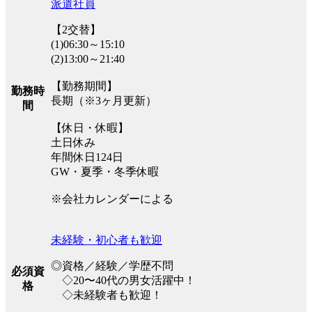
派遣社員
【2交替】
(1)06:30～15:10
(2)13:00～21:40
【勤務期間】
勤務時
長期（※3ヶ月更新）
間
【休日・休暇】
土日休み
年間休日124日
GW・夏季・冬季休暇
※会社カレンダーによる
未経験・初心者も歓迎
◎資格／経験／学歴不問
必須資
◇20〜40代の男女活躍中！
格
◇未経験者も歓迎！