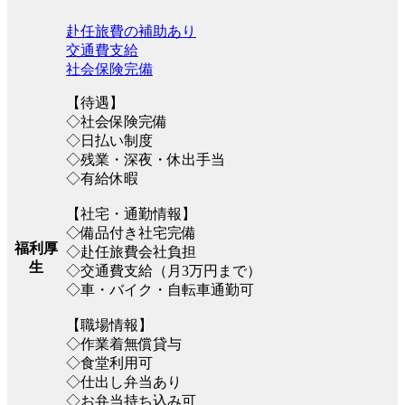
赴任旅費の補助あり
交通費支給
社会保険完備
【待遇】
◇社会保険完備
◇日払い制度
◇残業・深夜・休出手当
◇有給休暇
【社宅・通勤情報】
◇備品付き社宅完備
福利厚
◇赴任旅費会社負担
生
◇交通費支給（月3万円まで）
◇車・バイク・自転車通勤可
【職場情報】
◇作業着無償貸与
◇食堂利用可
◇仕出し弁当あり
◇お弁当持ち込み可