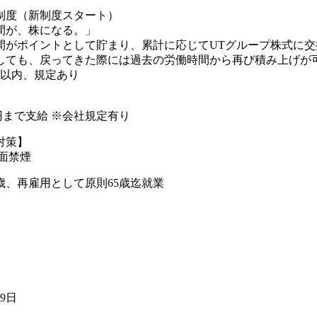
制度（新制度スタート）
間が、株になる。」
間がポイントとして貯まり、累計に応じてUTグループ株式に交
しても、戻ってきた際には過去の労働時間から再び積み上げが可
年以内、規定あり
00円まで支給 ※会社規定有り
対策】
全面禁煙
歳、再雇用として原則65歳迄就業
29日