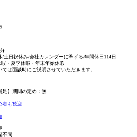
】
5
5分
休/土日祝休み/会社カレンダーに準ずる/年間休日114日
休暇・夏季休暇・年末年始休暇
いては面談時にご説明させていただきます。
補足】期間の定め：無
心者も歓迎
迎
迎
歴不問