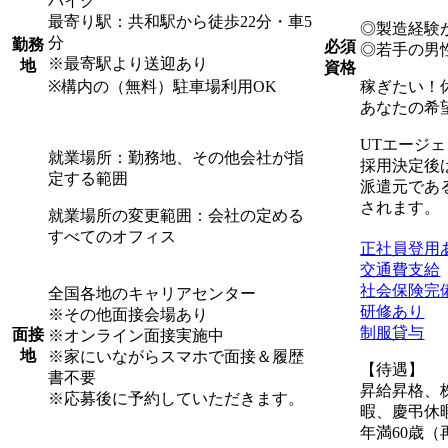
バイク
最寄り駅：共和駅から徒歩22分・車5
◎製造経験
分
勤務
必須
◎若手の男
※最寄駅より送迎あり
地
資格
※構内の（無料）駐車場利用OK
稼ぎたい！
あなたの希
UTエージ
就業場所：勤務地、その他会社が指
採用決定後
定する範囲
派遣元であ
されます。
就業場所の変更範囲：会社の定める
すべてのオフィス
正社員登用
交通費支給
社会保険完
全国各地のキャリアセンター
研修あり
※その他面接会場あり
制服貸与
面接
※オンライン面接実施中
地
※家にいながらスマホで面接＆履歴
【待遇】
書不要
昇給昇格、
※応募後に予約していただきます。
暇、慶弔休
年満60歳（