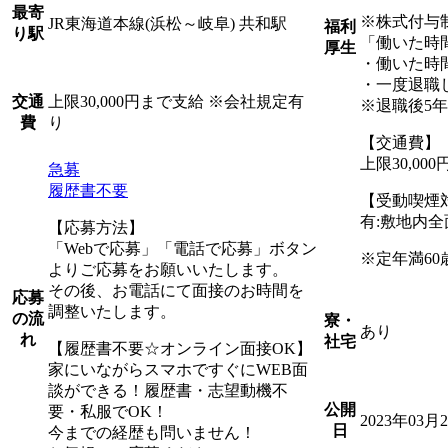
最寄
※株式付与
JR東海道本線(浜松～岐阜) 共和駅
福利
り駅
「働いた時
厚生
・働いた時
・一度退職
上限30,000円まで支給 ※会社規定有
交通
※退職後5
り
費
【交通費】
上限30,0
急募
履歴書不要
【受動喫煙
有:敷地内
【応募方法】
「Webで応募」「電話で応募」ボタン
※定年満60
よりご応募をお願いいたします。
その後、お電話にて面接のお時間を
応募
調整いたします。
の流
寮・
あり
れ
社宅
【履歴書不要☆オンライン面接OK】
家にいながらスマホですぐにWEB面
談ができる！履歴書・志望動機不
公開
要・私服でOK！
2023年03月
日
今までの経歴も問いません！