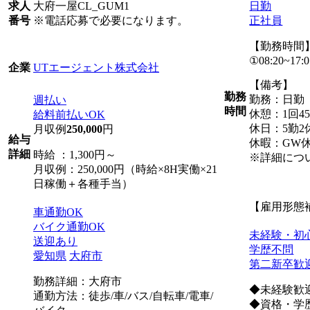
大府一屋CL_GUM1
日勤
求人
※電話応募で必要になります。
正社員
番号
【勤務時間
①08:20~17:0
UTエージェント株式会社
企業
【備考】
勤務
勤務：日勤
週払い
時間
休憩：1回4
給料前払いOK
休日：5勤2
月収例
250,000
円
給与
休暇：GW
詳細
時給 ：1,300円～
※詳細につ
月収例：250,000円（時給×8H実働×21
日稼働＋各種手当）
【雇用形態
車通勤OK
バイク通勤OK
未経験・初
送迎あり
学歴不問
愛知県
大府市
第二新卒歓
勤務詳細：大府市
◆未経験歓
通勤方法：徒歩/車/バス/自転車/電車/
◆資格・学