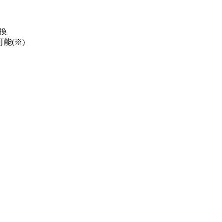
換
能(※)