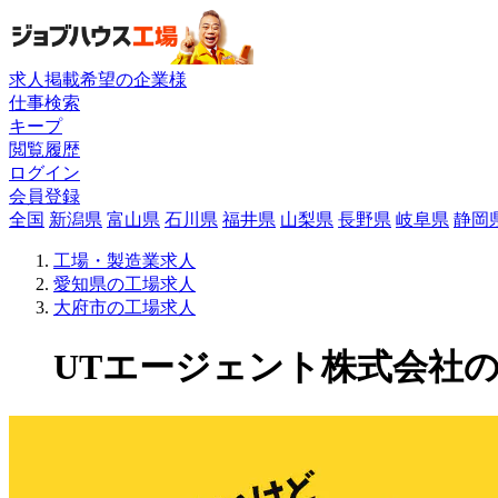
求人掲載希望の企業様
仕事検索
キープ
閲覧履歴
ログイン
会員登録
全国
新潟県
富山県
石川県
福井県
山梨県
長野県
岐阜県
静岡
工場・製造業求人
愛知県の工場求人
大府市の工場求人
UTエージェント株式会社の工場