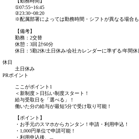
【勤務時間】
①07:55~16:45
②23:30~08:20
※配属部署によっては勤務時間・シフトが異なる場合も
【備考】
勤務：2交替
休憩：3回 計60分
休日：5勤2休/土日休み/会社カレンダーに準ずる/年間休日.
休日
土日休み
PRポイント
ここがポイント1
＜新制度＞日払い制度スタート！
給与受取日を「選べる」！
働いた分の給与が最短5分で受け取り可能！
【ポイント】
・お手元のスマホからカンタン！申請・利用申込！
・1,000円単位で申請可能！
・利用申込後、...