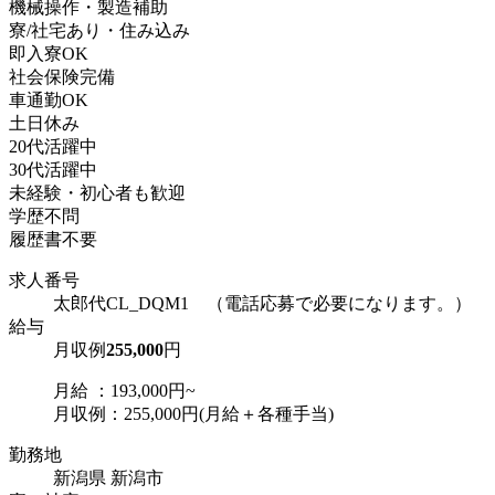
機械操作・製造補助
寮/社宅あり・住み込み
即入寮OK
社会保険完備
車通勤OK
土日休み
20代活躍中
30代活躍中
未経験・初心者も歓迎
学歴不問
履歴書不要
求人番号
太郎代CL_DQM1 （電話応募で必要になります。）
給与
月収例
255,000
円
月給 ：193,000円~
月収例：255,000円(月給＋各種手当)
勤務地
新潟県 新潟市