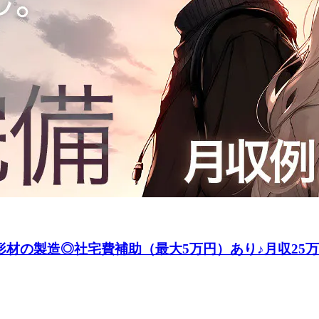
形材の製造◎社宅費補助（最大5万円）あり♪月収25万