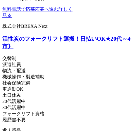
無料電話で応募
応募へ進む
詳しく
見る
株式会社BREXA Next
活性炭のフォークリフト運搬！日払いOK★20代～
市》
交替制
派遣社員
物流・配送
機械操作・製造補助
社会保険完備
車通勤OK
土日休み
20代活躍中
30代活躍中
フォークリフト資格
履歴書不要
求人番号