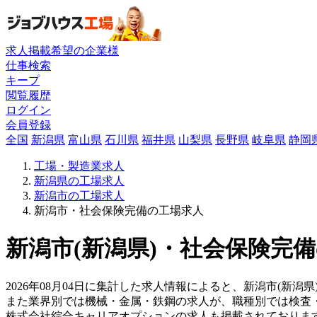
求人掲載希望の企業様
仕事検索
キープ
閲覧履歴
ログイン
会員登録
全国
新潟県
富山県
石川県
福井県
山梨県
長野県
岐阜県
静岡
工場・製造業求人
新潟県の工場求人
新潟市の工場求人
新潟市・社会保険完備の工場求人
新潟市(新潟県)・社会保険完備
2026年08月04日に集計した求人情報によると、新潟市(新潟
また業界別では機械・金属・鉄鋼の求人が、職種別では検査
株式会社綜合キャリアオプションの求人も掲載されておりま