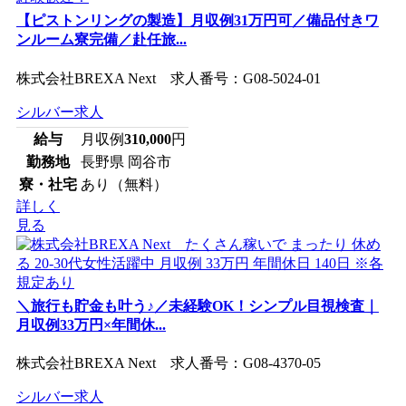
【ピストンリングの製造】月収例31万円可／備品付きワ
ンルーム寮完備／赴任旅...
株式会社BREXA Next 求人番号：G08-5024-01
シルバー求人
給与
月収例
310,000
円
勤務地
長野県 岡谷市
寮・社宅
あり（無料）
詳しく
見る
＼旅行も貯金も叶う♪／未経験OK！シンプル目視検査｜
月収例33万円×年間休...
株式会社BREXA Next 求人番号：G08-4370-05
シルバー求人