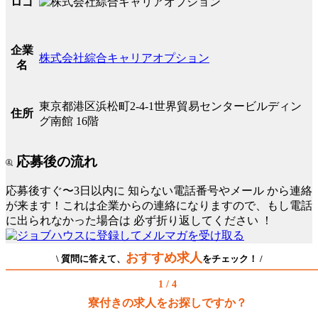
ロゴ
企業
株式会社綜合キャリアオプション
名
東京都港区浜松町2-4-1世界貿易センタービルディン
住所
グ南館 16階
応募後の流れ
応募後すぐ〜3日以内に
知らない電話番号やメール
から連絡
が来ます！これは企業からの連絡になりますので、もし電話
に出られなかった場合は
必ず折り返してください
！
おすすめ求人
\ 質問に答えて、
をチェック！ /
1 / 4
寮付きの求人をお探しですか？