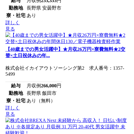
給与
月収例
253,335
円
勤務地
長野県 安曇野市
寮・社宅
あり
詳しく
見る
【40歳までの男女活躍中】★月収26万円×寮費無料★2交
替×土日祝休みの年...
株式会社イカイアウトソーシング第2 求人番号：1357-
5499
給与
月収例
266,000
円
勤務地
長野県 飯田市
寮・社宅
あり（無料）
詳しく
見る