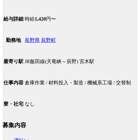
時給
1,420
円〜
給与詳細
長野県
辰野町
勤務地
JR飯田線(天竜峡～辰野) 宮木駅
最寄り駅
倉庫作業 / 材料投入・製造 / 機械系工場 / 交替制
仕事内容
なし
寮・社宅
募集内容