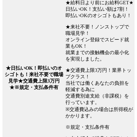
★給料日より前にお給料GET★
日払いOK！支払い額は7割！
即払いOKのオシゴトもあり！
★来社不要！ノンストップで
職場見学！
オンライン登録でスピード就
業もOK！
就業までの接触機会の最小化
を実現しました。
★日払いOK！即払いのオ
★交通費上限3万円！業界トッ
シゴトも！来社不要で職場
プクラス！
見学★交通費上限3万円
当社では働くあなたの負担を
★※規定・支払条件有
軽減する為に
交通費別途支給（非課税）を
行っています。
※交通費込みの場合は所得税が
かかります。
※規定・支払条件有