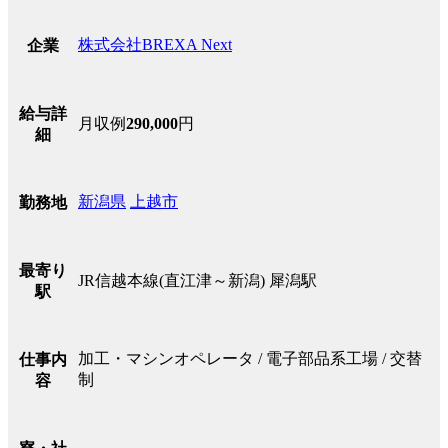
株式会社BREXA Next
企業
給与詳
月収例
290,000
円
細
新潟県
上越市
勤務地
最寄り
JR信越本線(直江津～新潟) 犀潟駅
駅
加工・マシンオペレータ / 電子部品系工場 / 交替
仕事内
制
容