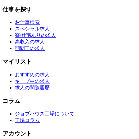
仕事を探す
お仕事検索
スペシャル求人
寮/社宅ありの求人
高収入の求人
期間工の求人
マイリスト
おすすめの求人
キープ中の求人
求人の閲覧履歴
コラム
ジョブハウス工場について
工場コラム
アカウント