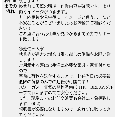
お仕事
致します！
までの
終業前に実際の職場、作業内容を確認でき、より
流れ
働くイメージがつきますよ！
もし内定後や見学後に「イメージと違う…」など
不安なことがございましたらお気軽にご相談くだ
さい！
ご希望に合うお仕事が見つかるまで全力でサポー
ト致します！
④赴任〜入寮
就業先が遠方の場合は引っ越しの準備をお願い致
します！
ご用意する寮には生活に必要な家具・家電付きな
ので、
事前に荷物を送付することで、赴任当日は必要最
低限の荷物のみでの赴任が可能です！
水道・ガス・電気の開栓準備(※1)も、BREXAグル
ープで行いますのでご安心ください。
また、現場までの赴任交通費も会社にて負担致し
ます。(※2)
領収書が必要になりますので、忘れずに取ってき
てくださいね！