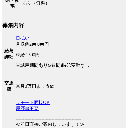
寮・社
あり（無料）
宅
募集内容
日払い
月収例
290,000
円
給与
時給 1500円
詳細
※試用期間あり(2週間)時給変動なし
交通
※月3万円まで支給
費
リモート面接OK
履歴書不要
----------------------------------------------
≪即日面接ご案内しています！≫