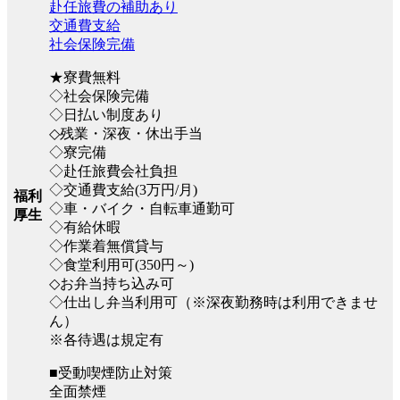
赴任旅費の補助あり
交通費支給
社会保険完備
★寮費無料
◇社会保険完備
◇日払い制度あり
◇残業・深夜・休出手当
◇寮完備
◇赴任旅費会社負担
◇交通費支給(3万円/月)
福利
◇車・バイク・自転車通勤可
厚生
◇有給休暇
◇作業着無償貸与
◇食堂利用可(350円～)
◇お弁当持ち込み可
◇仕出し弁当利用可（※深夜勤務時は利用できませ
ん）
※各待遇は規定有
■受動喫煙防止対策
全面禁煙