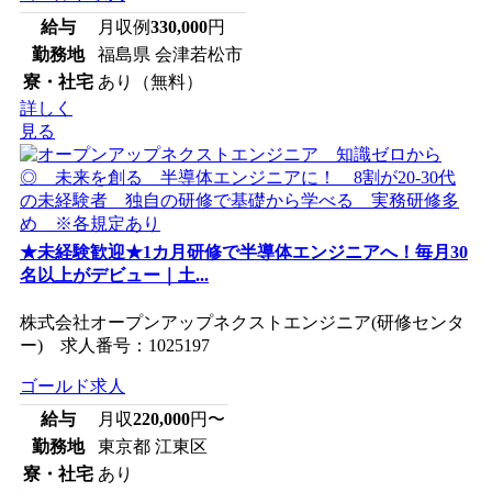
給与
月収例
330,000
円
勤務地
福島県 会津若松市
寮・社宅
あり（無料）
詳しく
見る
★未経験歓迎★1カ月研修で半導体エンジニアへ！毎月30
名以上がデビュー｜土...
株式会社オープンアップネクストエンジニア(研修センタ
ー) 求人番号：1025197
ゴールド求人
給与
月収
220,000
円〜
勤務地
東京都 江東区
寮・社宅
あり