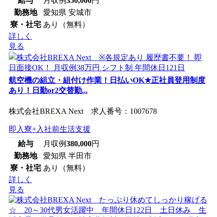
給与
月収例
350,000
円
勤務地
愛知県 安城市
寮・社宅
あり（無料）
詳しく
見る
航空機の組立・組付け作業！日払いOK★正社員登用制度
あり！日勤or2交替勤...
株式会社BREXA Next 求人番号：1007678
即入寮+入社前生活支援
給与
月収例
380,000
円
勤務地
愛知県 半田市
寮・社宅
あり（無料）
詳しく
見る