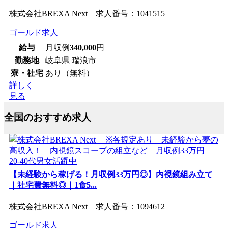
株式会社BREXA Next 求人番号：1041515
ゴールド求人
給与
月収例
340,000
円
勤務地
岐阜県 瑞浪市
寮・社宅
あり（無料）
詳しく
見る
全国のおすすめ求人
【未経験から稼げる！月収例33万円◎】内視鏡組み立て
｜社宅費無料◎｜1食5...
株式会社BREXA Next 求人番号：1094612
ゴールド求人