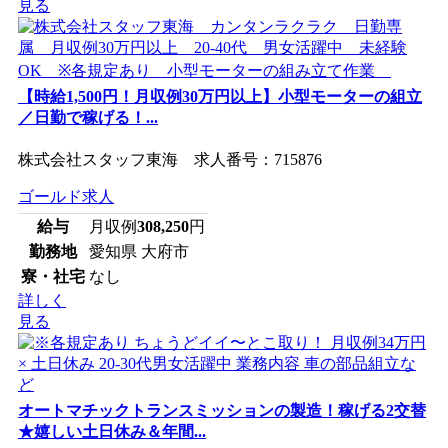
見る
【時給1,500円！月収例30万円以上】小型モーターの組立
／日勤で稼げる！...
株式会社スタッフ東海 求人番号：715876
ゴールド求人
給与
月収例
308,250
円
勤務地
愛知県 大府市
寮・社宅
なし
詳しく
見る
オートマチックトランスミッションの製造！稼げる2交替
★嬉しい土日休み＆年間...