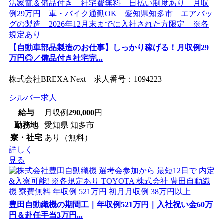
【自動車部品製造のお仕事】しっかり稼げる！月収例29
万円◎／備品付き社宅完...
株式会社BREXA Next 求人番号：1094223
シルバー求人
給与
月収例
290,000
円
勤務地
愛知県 知多市
寮・社宅
あり（無料）
詳しく
見る
豊田自動織機の期間工｜年収例521万円｜入社祝い金60万
円＆赴任手当3万円...