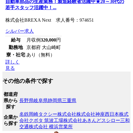
自動車部品の生産業務！製造経験者活躍中★20～30代の
若手スタッフ活躍中！...
株式会社BREXA Next 求人番号：974651
シルバー求人
給与
月収例
320,000
円
勤務地
京都府 大山崎町
寮・社宅
あり（無料）
詳しく
見る
その他の条件で探す
都道府
県から
長野県
岐阜県
静岡県
三重県
探す
名鉄岡崎タクシー株式会社
株式会社神座西日本
株式
企業か
会社クボタ 筑波工場
株式会社あきんどスシロー
三和
ら探す
交通株式会社 横浜営業所