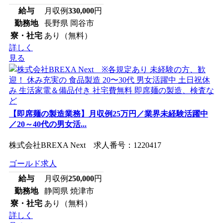
給与
月収例
330,000
円
勤務地
長野県 岡谷市
寮・社宅
あり（無料）
詳しく
見る
【即席麺の製造業務】月収例25万円／業界未経験活躍中
／20～40代の男女活...
株式会社BREXA Next 求人番号：1220417
ゴールド求人
給与
月収例
250,000
円
勤務地
静岡県 焼津市
寮・社宅
あり（無料）
詳しく