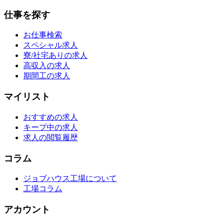
仕事を探す
お仕事検索
スペシャル求人
寮/社宅ありの求人
高収入の求人
期間工の求人
マイリスト
おすすめの求人
キープ中の求人
求人の閲覧履歴
コラム
ジョブハウス工場について
工場コラム
アカウント