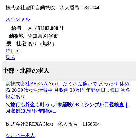
株式会社豊田自動織機 求人番号：892044
スペシャル
給与
月収例
383,000
円
勤務地
愛知県 刈谷市
寮・社宅
あり（無料）
詳しく
見る
中部・北陸の求人
＼旅行も貯金も叶う♪／未経験OK！シンプル目視検査｜
月収例33万円×年間休...
株式会社BREXA Next 求人番号：1168504
シルバー求人