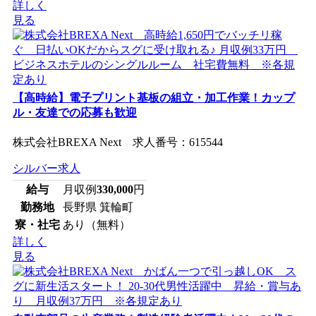
詳しく
見る
【高時給】電子プリント基板の組立・加工作業！カップ
ル・友達での応募も歓迎
株式会社BREXA Next 求人番号：615544
シルバー求人
給与
月収例
330,000
円
勤務地
長野県 箕輪町
寮・社宅
あり（無料）
詳しく
見る