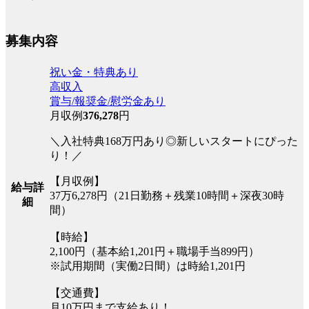
募集内容
祝い金・特典あり
高収入
賞与/報奨金/慰労金あり
月収例
376,278
円
＼入社特典168万円あり◎新しいスタートにぴった
り！／
【月収例】
給与詳
37万6,278円（21日勤務＋残業10時間＋深夜30時
細
間）
【時給】
2,100円（基本給1,201円＋職場手当899円）
※試用期間（実働2日間）は時給1,201円
【交通費】
月10万円まで支給あり！