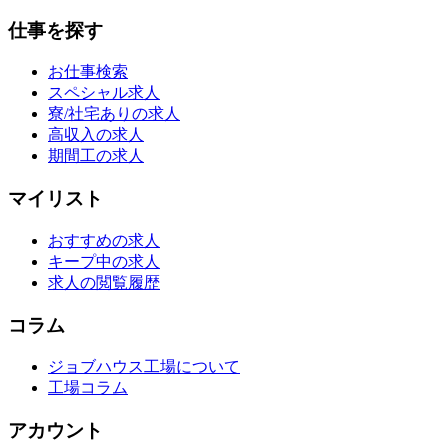
仕事を探す
お仕事検索
スペシャル求人
寮/社宅ありの求人
高収入の求人
期間工の求人
マイリスト
おすすめの求人
キープ中の求人
求人の閲覧履歴
コラム
ジョブハウス工場について
工場コラム
アカウント