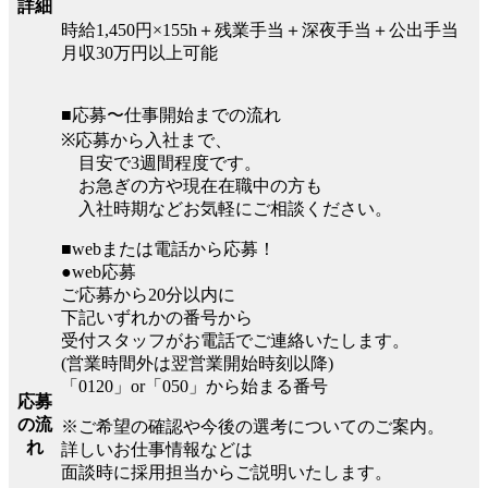
詳細
時給1,450円×155h＋残業手当＋深夜手当＋公出手当
月収30万円以上可能
■応募〜仕事開始までの流れ
※応募から入社まで、
目安で3週間程度です。
お急ぎの方や現在在職中の方も
入社時期などお気軽にご相談ください。
■webまたは電話から応募！
●web応募
ご応募から20分以内に
下記いずれかの番号から
受付スタッフがお電話でご連絡いたします。
(営業時間外は翌営業開始時刻以降)
「0120」or「050」から始まる番号
応募
の流
※ご希望の確認や今後の選考についてのご案内。
れ
詳しいお仕事情報などは
面談時に採用担当からご説明いたします。