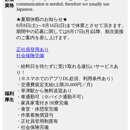
communication is needed, therefore we usually use
資格
Japanese.
★夏期休暇のお知らせ★
8月8日(土)～8月16日(日)まで休業とさせて頂きます。
期間中の応募に関しては8月17日(月)以降、順次面接
のご案内を差し上げます。
正社員登用あり
社会保険完備
・給料日を待たずに受け取れる速払いサービスあ
り！
（※スマホでのアプリDL必須、利用条件あり）
・交通費規定支給(上限20,000円／月)
・草津駅から無料送迎あり
福利
・車通勤可（※バイク通勤不可）
厚生
・家具家電付き1R寮完備
・食堂・休憩室完備
・作業着無償貸与
・正社員登用制度有
・社会保険完備