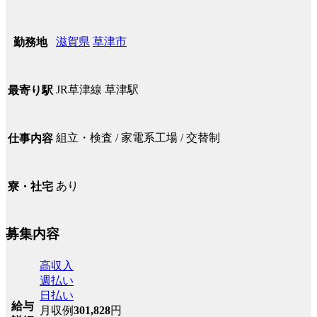
滋賀県
草津市
勤務地
JR草津線 草津駅
最寄り駅
組立・検査 / 家電系工場 / 交替制
仕事内容
あり
寮・社宅
募集内容
高収入
週払い
日払い
給与
月収例
301,828
円