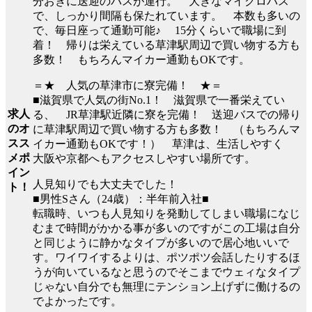
分おきに送迎のバスが運行。 大きなマイクロバス
で、しっかり間隔も保たれています。 本数も多いの
で、毎日座って通勤可能♪ 15分くらいで職場に到
着！ 帰りは栄えている草津駅周辺で買い物する方も
多数！ もちろんマイカー通勤もOKです。
＝★ 人気の草津市に寮完備！ ★＝
■滋賀県で人気の街No.1！ 滋賀県で一番栄えてい
求人
る、 JR草津駅近隣に寮を完備！ 送迎バスでの帰り
のオ
に草津駅周辺で買い物する方も多数！ （もちろんマ
スス
イカー通勤もOKです！） 草津は、生活しやすく
メポ
大阪や京都へもアクセスしやすい場所です。
イン
人見知りでも大丈夫でした！
ト！
■男性Sさん（24歳）：半年前入社■
転職時、いつも人見知りを発動してしまい職場になじ
むまで時間がかかる事が多いのですがこの工場は自分
と同じように静かなタイプが多いので居心地いいで
す。ワイワイするよりは、ポツポツ会話したりするほ
うが向いているなと思うのでそこまでウェィなタイプ
じゃない自分でも無理にテンション上げずに働けるの
でよかったです。