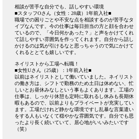
相談が苦手な自分でも、話しやすい環境
■スタッフOさん（女性：28歳）1年前入社■
職場での困りごとや不安な点を相談するのが苦手なタ
イプなんです。今の仕事は毎日担当の方と顔を合わせ
ているので、「今日何かあった？」と声をかけてくれ
て話しやすい雰囲気を作ってくれます。自分から話し
かけるのは気が引けるなと思っちゃうので気にかけて
くれるととても嬉しいです。
ネイリストから工場へ転職！
■女性Uさん（25歳）：1年前入社■
以前はネイリストとして働いていました。ネイリスト
の働き方は、シフトで勤務のため土日は休めない、忙
しいとお昼休みなしという事もよくあります。工場の
仕事は、しっかり休憩も定時に取れるし休みも長期休
暇もあるので、以前よりもプライベートが充実してい
ます。工場だけれど静かな環境ですし乱暴な言葉遣い
をする人もいなくて穏やかな雰囲気です。自分でも思
ったより長く続いていて、居心地がいいみたいです
（笑）