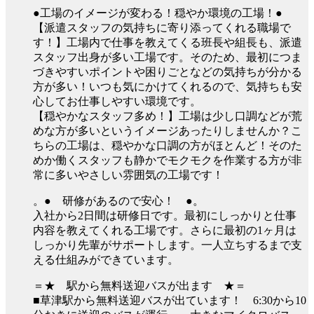
●工場のイメージが変わる！穏やか環境の工場！●
【派遣スタッフの気持ちに寄り添ってくれる職場で
す！】工場内で仕事を教えてくる班長や組長も、派遣
スタッフ出身が多い工場です。そのため、最初につま
づきやすいポイントや困りごとなどの気持ちが分かる
方が多い！いつも気にかけてくれるので、気持ちも安
心してお仕事しやすい環境です。
【穏やかなスタッフ多め！】工場は少し口調などが荒
めな方が多いというイメージあったりしませんか？こ
ちらの工場は、穏やかな口調の方がほとんど！そのた
めか働くスタッフも静かでモクモクを作業する方が非
常に多いやさしい雰囲気の工場です！
。● 研修があるので安心！ ●。
入社から2日間は研修日です。最初にしっかりと仕事
内容を教えてくれる工場です。さらに最初の1ヶ月は
しっかり先輩がサポートします。一人立ちするまで支
える仕組みができています。
＝★ 駅から無料送迎バスが出ます ★＝
■草津駅から無料送迎バスが出ています！ 6:30から10