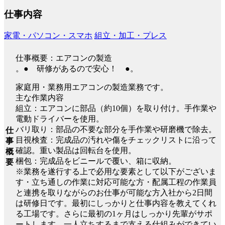
仕事内容
家電・パソコン・スマホ
組立・加工・プレス
仕事概要：エアコンの製造
。● 研修があるので安心！ ●。
家庭用・業務用エアコンの製造業務です。
主な作業内容
組立：エアコンに部品（約10個）を取り付け。手作業や
電動ドライバーを使用。
バリ取り：部品の不要な部分を手作業や研磨機で除去。
仕
目視検査：完成品の汚れや傷をチェックリストに沿って
事
確認。重い製品は回転台を使用。
概
梱包：完成品をビニールで覆い、箱に収納。
要
※業務を遂行する上で必用な要素として以下がございま
す・立ち通しの作業に対応可能な方・配属工程の作業員
と連携を取りながらのお仕事が可能な方入社から2日間
は研修日です。最初にしっかりと仕事内容を教えてくれ
る工場です。さらに最初の1ヶ月はしっかり先輩がサポ
ートします。一人立ちするまで支える仕組みができてい