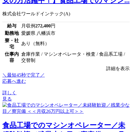
女の方活躍中！】食品工場でのマシン...
株式会社ワールドインテック(A)
給与
月収例
272,400
円
勤務地
愛媛県 八幡浜市
寮・社
あり（無料）
宅
仕事内
倉庫作業 / マシンオペレータ・検査 / 食品系工場 /
容
交替制
詳細を表示
＼最短45秒で完了／
応募へ進む
詳しく
見る
食品工場でのマシンオペレーター／未