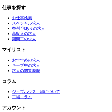
仕事を探す
お仕事検索
スペシャル求人
寮/社宅ありの求人
高収入の求人
期間工の求人
マイリスト
おすすめの求人
キープ中の求人
求人の閲覧履歴
コラム
ジョブハウス工場について
工場コラム
アカウント