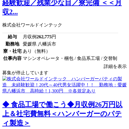
経験歓迎／残業少な目／寮完備 ＜＜月
収2...
株式会社ワールドインテック
給与
月収例
262,775
円
勤務地
愛媛県 八幡浜市
寮・社宅
あり（無料）
仕事内容
マシンオペレータ・梱包 / 食品系工場 / 交替制
詳細を表示
募集が停止しています
◆ 食品工場で働こう◆月収例26万円以
上＆社宅費無料＜ハンバーガーのパテ
ィ製造＞