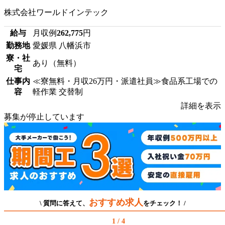
株式会社ワールドインテック
給与
月収例
262,775
円
勤務地
愛媛県 八幡浜市
寮・社
あり（無料）
宅
仕事内
≪寮無料・月収26万円・派遣社員≫食品系工場での
容
軽作業 交替制
詳細を表示
募集が停止しています
おすすめ求人
\ 質問に答えて、
をチェック！ /
1 / 4