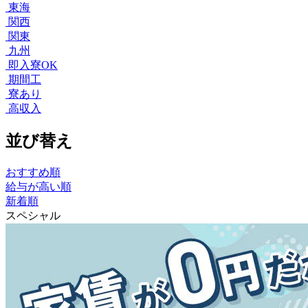
東海
関西
関東
九州
即入寮OK
期間工
寮あり
高収入
並び替え
おすすめ順
給与が高い順
新着順
スペシャル