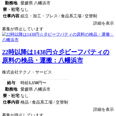
勤務地
愛媛県 八幡浜市
寮・社宅
なし
仕事内容
組立・加工・プレス / 食品系工場 / 交替制
詳細を表示
募集が停止しています
22時以降は1438円☆彡ビーフパティの
原料の検品・運搬：八幡浜市
株式会社テクノ・サービス
給与
時給
1,150
円〜
勤務地
愛媛県 八幡浜市
寮・社宅
なし
仕事内容
検品 / 食品系工場 / 交替制
詳細を表示
募集が停止しています