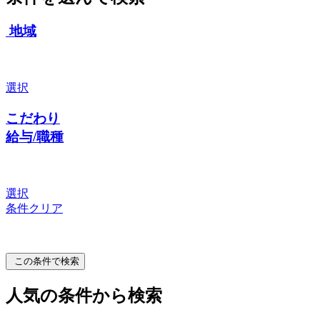
地域
選択
こだわり
給与/職種
選択
条件クリア
この条件で検索
人気の条件から検索