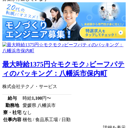
最大時給1375円☆モクモク♪ビーフパテ
ィのパッキング：八幡浜市保内町
株式会社テクノ・サービス
給与
時給
1,100
円〜
勤務地
愛媛県 八幡浜市
寮・社宅
なし
仕事内容
梱包 / 食品系工場 / 日勤
詳細を表示