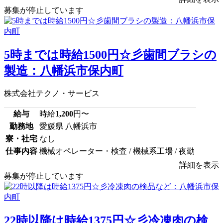
募集が停止しています
5時までは時給1500円☆彡歯間ブラシの
製造：八幡浜市保内町
株式会社テクノ・サービス
給与
時給
1,200
円〜
勤務地
愛媛県 八幡浜市
寮・社宅
なし
仕事内容
機械オペレーター・検査 / 機械系工場 / 夜勤
詳細を表示
募集が停止しています
22時以降は時給1375円☆彡冷凍肉の検