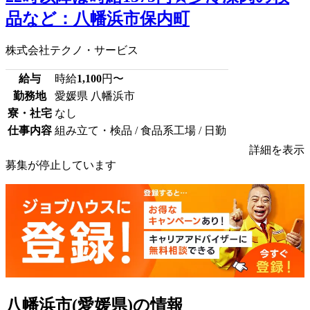
品など：八幡浜市保内町
株式会社テクノ・サービス
給与
時給
1,100
円〜
勤務地
愛媛県 八幡浜市
寮・社宅
なし
仕事内容
組み立て・検品 / 食品系工場 / 日勤
詳細を表示
募集が停止しています
八幡浜市(愛媛県)の情報