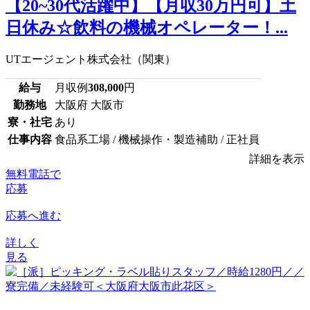
【20~30代活躍中】【月収30万円可】土
日休み☆飲料の機械オペレーター！...
UTエージェント株式会社（関東）
給与
月収例
308,000
円
勤務地
大阪府 大阪市
寮・社宅
あり
仕事内容
食品系工場 / 機械操作・製造補助 / 正社員
詳細を表示
無料電話で
応募
応募へ進む
詳しく
見る