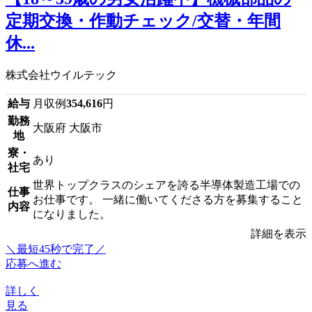
定期交換・作動チェック/交替・年間
休...
株式会社ウイルテック
給与
月収例
354,616
円
勤務
大阪府 大阪市
地
寮・
あり
社宅
世界トップクラスのシェアを誇る半導体製造工場での
仕事
お仕事です。 一緒に働いてくださる方を募集すること
内容
になりました。
詳細を表示
＼最短45秒で完了／
応募へ進む
詳しく
見る