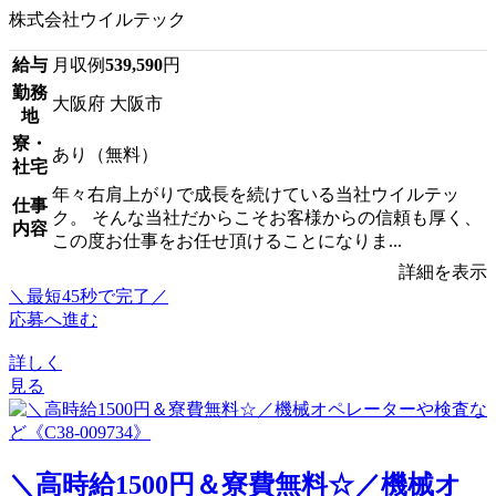
株式会社ウイルテック
給与
月収例
539,590
円
勤務
大阪府 大阪市
地
寮・
あり（無料）
社宅
年々右肩上がりで成長を続けている当社ウイルテッ
仕事
ク。 そんな当社だからこそお客様からの信頼も厚く、
内容
この度お仕事をお任せ頂けることになりま...
詳細を表示
＼最短45秒で完了／
応募へ進む
詳しく
見る
＼高時給1500円＆寮費無料☆／機械オ