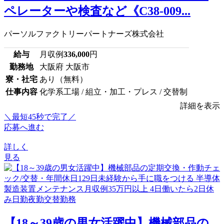
ペレーターや検査など《C38-009...
パーソルファクトリーパートナーズ株式会社
給与
月収例
336,000
円
勤務地
大阪府 大阪市
寮・社宅
あり（無料）
仕事内容
化学系工場 / 組立・加工・プレス / 交替制
詳細を表示
＼最短45秒で完了／
応募へ進む
詳しく
見る
【18～39歳の男女活躍中】機械部品の