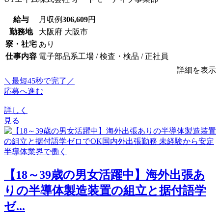
給与
月収例
306,609
円
勤務地
大阪府 大阪市
寮・社宅
あり
仕事内容
電子部品系工場 / 検査・検品 / 正社員
詳細を表示
＼最短45秒で完了／
応募へ進む
詳しく
見る
【18～39歳の男女活躍中】海外出張あ
りの半導体製造装置の組立と据付語学
ゼ...