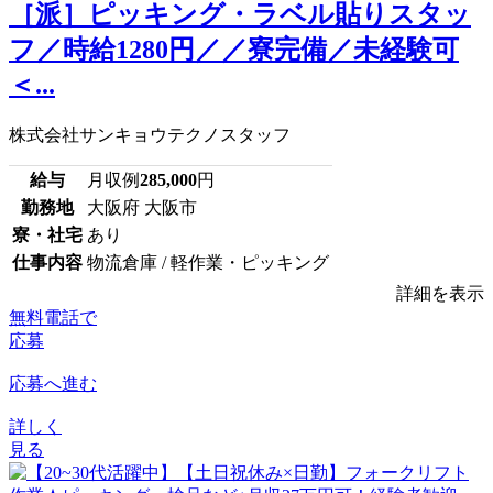
［派］ピッキング・ラベル貼りスタッ
フ／時給1280円／／寮完備／未経験可
＜...
株式会社サンキョウテクノスタッフ
給与
月収例
285,000
円
勤務地
大阪府 大阪市
寮・社宅
あり
仕事内容
物流倉庫 / 軽作業・ピッキング
詳細を表示
無料電話で
応募
応募へ進む
詳しく
見る