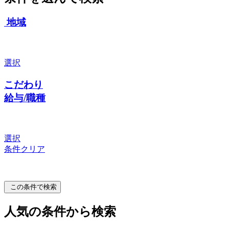
地域
選択
こだわり
給与/職種
選択
条件クリア
この条件で検索
人気の条件から検索