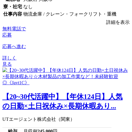
寮・社宅
なし
仕事内容
物流倉庫 / クレーン・フォークリフト・重機
詳細を表示
無料電話で
応募
応募へ進む
詳しく
見る
【20~30代活躍中】【年休124日】人気
の日勤×土日祝休み×長期休暇あり...
UTエージェント株式会社（関東）
給与
月収例
245,000
円