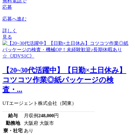
無料電話で
応募
応募へ進む
詳しく
見る
【20~30代活躍中】【日勤×土日休み】
コツコツ作業◎紙パッケージの検
査・...
UTエージェント株式会社（関東）
給与
月収例
248,000
円
勤務地
大阪府 大阪市
寮・社宅
あり