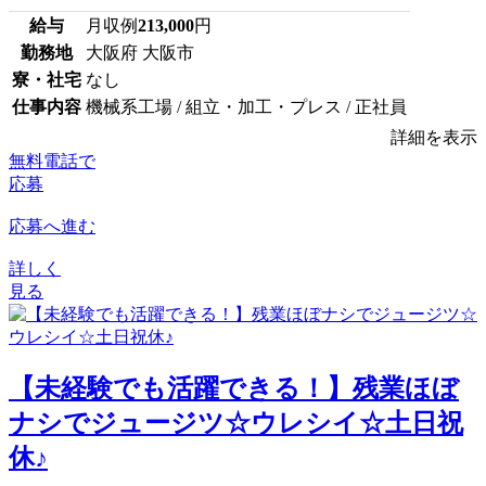
給与
月収例
213,000
円
勤務地
大阪府 大阪市
寮・社宅
なし
仕事内容
機械系工場 / 組立・加工・プレス / 正社員
詳細を表示
無料電話で
応募
応募へ進む
詳しく
見る
【未経験でも活躍できる！】残業ほぼ
ナシでジュージツ☆ウレシイ☆土日祝
休♪