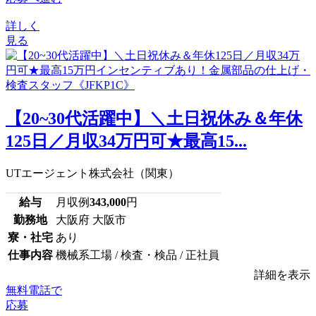
詳しく
見る
【20~30代活躍中】＼土日祝休み＆年休
125日／月収34万円可★最高15...
UTエージェント株式会社（関東）
給与
月収例
343,000
円
勤務地
大阪府 大阪市
寮・社宅
あり
仕事内容
機械系工場 / 検査・検品 / 正社員
詳細を表示
無料電話で
応募