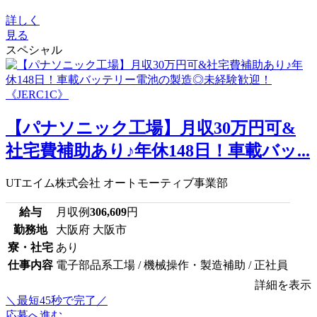
詳しく
見る
スペシャル
【パナソニック工場】月収30万円可&
社宅費補助あり♪年休148日！車載バッ...
UTエイム株式会社 オートモーティブ事業部
給与
月収例
306,609
円
勤務地
大阪府 大阪市
寮・社宅
あり
仕事内容
電子部品系工場 / 機械操作・製造補助 / 正社員
詳細を表示
＼最短45秒で完了／
応募へ進む