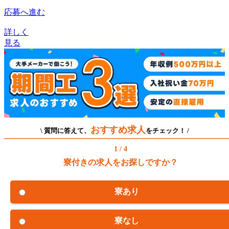
応募へ進む
詳しく
見る
おすすめ求人
\ 質問に答えて、
をチェック！ /
1 / 4
寮付きの求人をお探しですか？
寮あり
寮なし