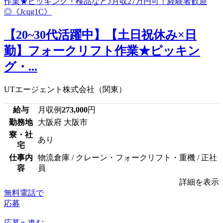
【20~30代活躍中】【土日祝休み×日
勤】フォークリフト作業★ピッキン
グ・...
UTエージェント株式会社（関東）
給与
月収例
273,000
円
勤務地
大阪府 大阪市
寮・社
あり
宅
仕事内
物流倉庫 / クレーン・フォークリフト・重機 / 正社
容
員
詳細を表示
無料電話で
応募
応募へ進む