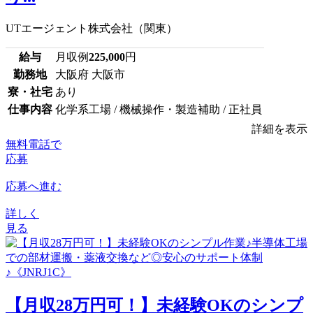
UTエージェント株式会社（関東）
給与
月収例
225,000
円
勤務地
大阪府 大阪市
寮・社宅
あり
仕事内容
化学系工場 / 機械操作・製造補助 / 正社員
詳細を表示
無料電話で
応募
応募へ進む
詳しく
見る
【月収28万円可！】未経験OKのシンプ