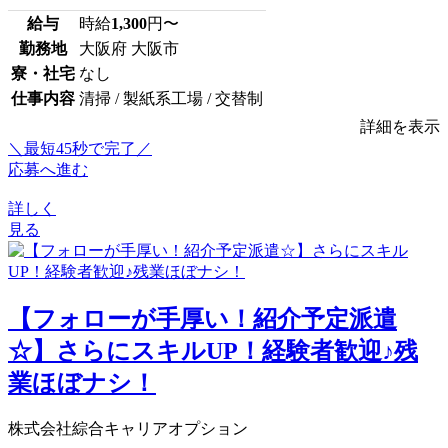
給与
時給
1,300
円〜
勤務地
大阪府 大阪市
寮・社宅
なし
仕事内容
清掃 / 製紙系工場 / 交替制
詳細を表示
＼最短45秒で完了／
応募へ進む
詳しく
見る
【フォローが手厚い！紹介予定派遣
☆】さらにスキルUP！経験者歓迎♪残
業ほぼナシ！
株式会社綜合キャリアオプション