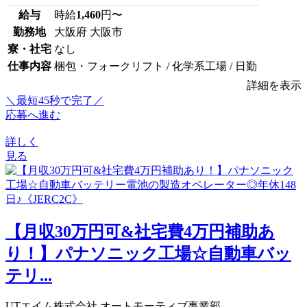
給与
時給
1,460
円〜
勤務地
大阪府 大阪市
寮・社宅
なし
仕事内容
梱包・フォークリフト / 化学系工場 / 日勤
詳細を表示
＼最短45秒で完了／
応募へ進む
詳しく
見る
【月収30万円可&社宅費4万円補助あ
り！】パナソニック工場☆自動車バッ
テリ...
UTエイム株式会社 オートモーティブ事業部