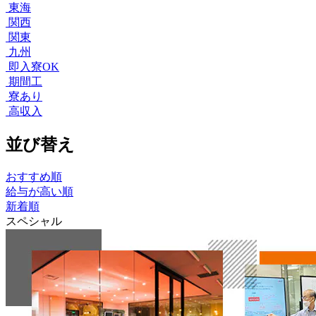
東海
関西
関東
九州
即入寮OK
期間工
寮あり
高収入
並び替え
おすすめ順
給与が高い順
新着順
スペシャル