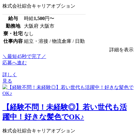
株式会社綜合キャリアオプション
給与
時給
1,500
円〜
勤務地
大阪府 大阪市
寮・社宅
なし
仕事内容
組立・溶接 / 物流倉庫 / 日勤
詳細を表示
＼最短45秒で完了／
応募へ進む
詳しく
見る
【経験不問！未経験◎】若い世代も活
躍中！好きな髪色でOK♪
株式会社綜合キャリアオプション