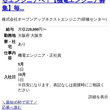
るエンジニアへ！【機電エンジニア募
集】毎...
株式会社オープンアップネクストエンジニア(研修センター)
給与
月収
220,000
円〜
勤務地
大阪府 大阪市
寮・社
あり
宅
仕事内
機電エンジニア・正社員
容
9月
1日
10月
入社日
1日
※目安になります、表記なしは面接時にご相談く
ださい
詳細を表示
＼最短45秒で完了／
応募へ進む