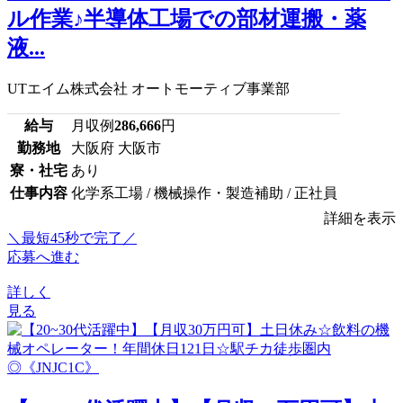
ル作業♪半導体工場での部材運搬・薬
液...
UTエイム株式会社 オートモーティブ事業部
給与
月収例
286,666
円
勤務地
大阪府 大阪市
寮・社宅
あり
仕事内容
化学系工場 / 機械操作・製造補助 / 正社員
詳細を表示
＼最短45秒で完了／
応募へ進む
詳しく
見る