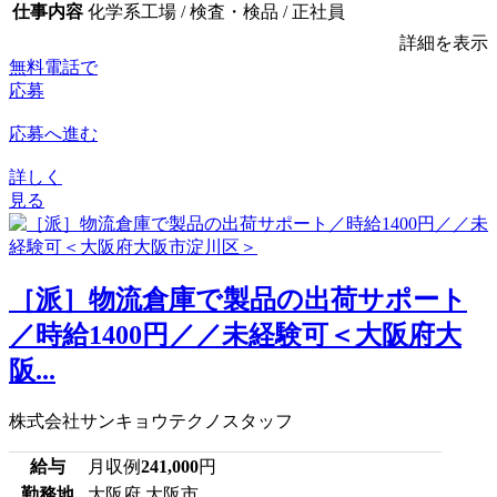
仕事内容
化学系工場 / 検査・検品 / 正社員
詳細を表示
無料電話で
応募
応募へ進む
詳しく
見る
［派］物流倉庫で製品の出荷サポート
／時給1400円／／未経験可＜大阪府大
阪...
株式会社サンキョウテクノスタッフ
給与
月収例
241,000
円
勤務地
大阪府 大阪市