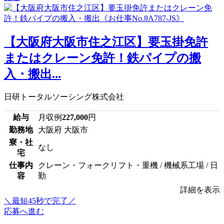
【大阪府大阪市住之江区】要玉掛免許
またはクレーン免許！鉄パイプの搬
入・搬出...
日研トータルソーシング株式会社
給与
月収例
227,000
円
勤務地
大阪府 大阪市
寮・社
なし
宅
仕事内
クレーン・フォークリフト・重機 / 機械系工場 / 日
容
勤
詳細を表示
＼最短45秒で完了／
応募へ進む