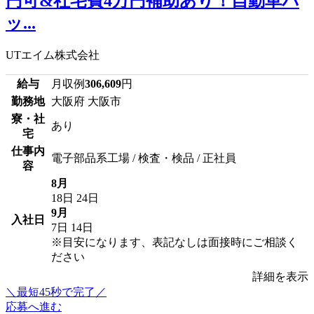
円可&社宅費4万円補助あり！自動車バ
ッ...
UTエイム株式会社
給与
月収例
306,609
円
勤務地
大阪府 大阪市
寮・社
あり
宅
仕事内
電子部品系工場 / 検査・検品 / 正社員
容
8月
18日
24日
9月
入社日
7日
14日
※目安になります、表記なしは面接時にご相談く
ださい
詳細を表示
＼最短45秒で完了／
応募へ進む