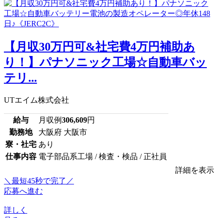
【月収30万円可&社宅費4万円補助あ
り！】パナソニック工場☆自動車バッ
テリ...
UTエイム株式会社
給与
月収例
306,609
円
勤務地
大阪府 大阪市
寮・社宅
あり
仕事内容
電子部品系工場 / 検査・検品 / 正社員
詳細を表示
＼最短45秒で完了／
応募へ進む
詳しく