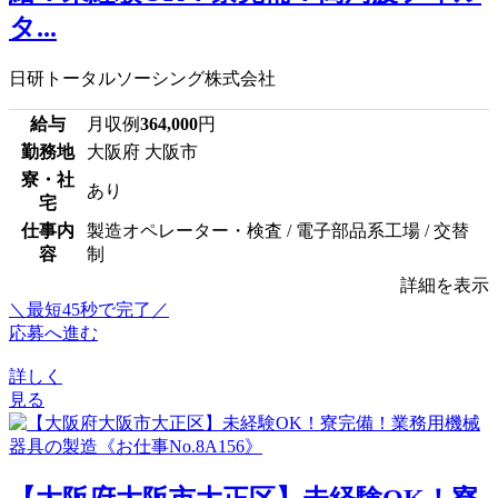
タ...
日研トータルソーシング株式会社
給与
月収例
364,000
円
勤務地
大阪府 大阪市
寮・社
あり
宅
仕事内
製造オペレーター・検査 / 電子部品系工場 / 交替
容
制
詳細を表示
＼最短45秒で完了／
応募へ進む
詳しく
見る