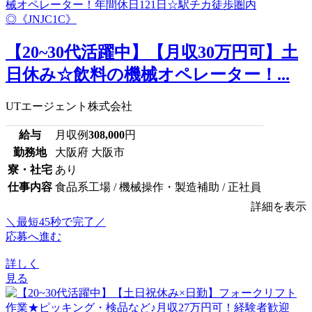
【20~30代活躍中】【月収30万円可】土
日休み☆飲料の機械オペレーター！...
UTエージェント株式会社
給与
月収例
308,000
円
勤務地
大阪府 大阪市
寮・社宅
あり
仕事内容
食品系工場 / 機械操作・製造補助 / 正社員
詳細を表示
＼最短45秒で完了／
応募へ進む
詳しく
見る