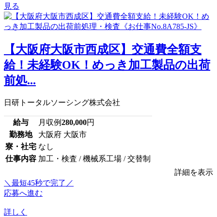
見る
【大阪府大阪市西成区】交通費全額支
給！未経験OK！めっき加工製品の出荷
前処...
日研トータルソーシング株式会社
給与
月収例
280,000
円
勤務地
大阪府 大阪市
寮・社宅
なし
仕事内容
加工・検査 / 機械系工場 / 交替制
詳細を表示
＼最短45秒で完了／
応募へ進む
詳しく