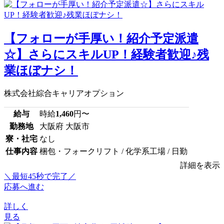
【フォローが手厚い！紹介予定派遣
☆】さらにスキルUP！経験者歓迎♪残
業ほぼナシ！
株式会社綜合キャリアオプション
給与
時給
1,460
円〜
勤務地
大阪府 大阪市
寮・社宅
なし
仕事内容
梱包・フォークリフト / 化学系工場 / 日勤
詳細を表示
＼最短45秒で完了／
応募へ進む
詳しく
見る