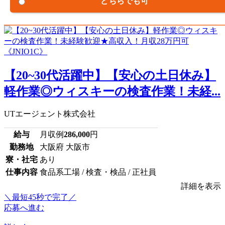
どちらでも可
【20~30代活躍中】【安心の土日休み】
軽作業◎ウィスキーの検査作業！未経...
UTエージェント株式会社
給与
月収例
286,000
円
勤務地
大阪府 大阪市
寮・社宅
あり
仕事内容
食品系工場 / 検査・検品 / 正社員
詳細を表示
＼最短45秒で完了／
応募へ進む