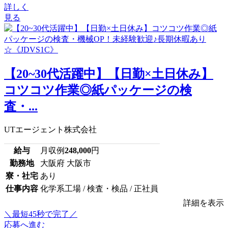
詳しく
見る
【20~30代活躍中】【日勤×土日休み】
コツコツ作業◎紙パッケージの検
査・...
UTエージェント株式会社
給与
月収例
248,000
円
勤務地
大阪府 大阪市
寮・社宅
あり
仕事内容
化学系工場 / 検査・検品 / 正社員
詳細を表示
＼最短45秒で完了／
応募へ進む