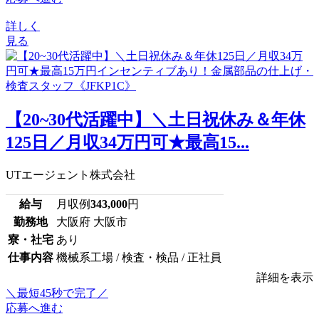
詳しく
見る
【20~30代活躍中】＼土日祝休み＆年休
125日／月収34万円可★最高15...
UTエージェント株式会社
給与
月収例
343,000
円
勤務地
大阪府 大阪市
寮・社宅
あり
仕事内容
機械系工場 / 検査・検品 / 正社員
詳細を表示
＼最短45秒で完了／
応募へ進む