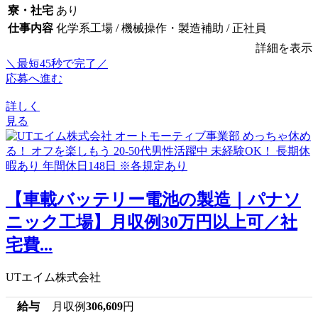
寮・社宅
あり
仕事内容
化学系工場 / 機械操作・製造補助 / 正社員
詳細を表示
＼最短45秒で完了／
応募へ進む
詳しく
見る
【車載バッテリー電池の製造｜パナソ
ニック工場】月収例30万円以上可／社
宅費...
UTエイム株式会社
給与
月収例
306,609
円