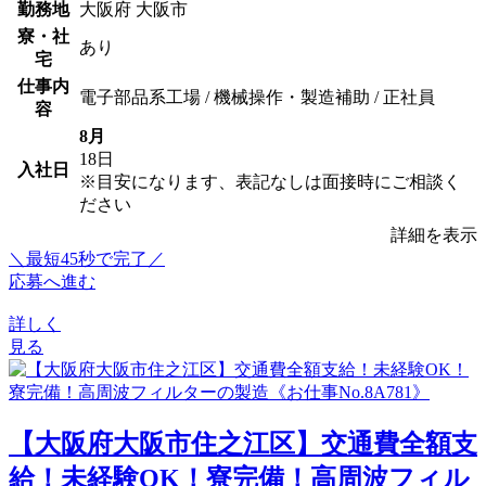
勤務地
大阪府 大阪市
寮・社
あり
宅
仕事内
電子部品系工場 / 機械操作・製造補助 / 正社員
容
8月
18日
入社日
※目安になります、表記なしは面接時にご相談く
ださい
詳細を表示
＼最短45秒で完了／
応募へ進む
詳しく
見る
【大阪府大阪市住之江区】交通費全額支
給！未経験OK！寮完備！高周波フィル