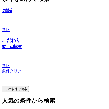
地域
選択
こだわり
給与/職種
選択
条件クリア
この条件で検索
人気の条件から検索