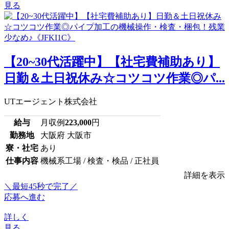
見る
【20~30代活躍中】【社宅費補助あり】
日勤＆土日祝休み☆コツコツ作業◎パ...
UTエージェント株式会社
給与
月収例
223,000
円
勤務地
大阪府 大阪市
寮・社宅
あり
仕事内容
機械系工場 / 検査・検品 / 正社員
詳細を表示
＼最短45秒で完了／
応募へ進む
詳しく
見る