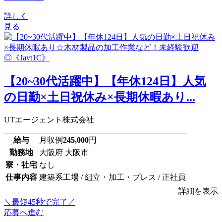
詳しく
見る
【20~30代活躍中】【年休124日】人気
の日勤×土日祝休み×長期休暇あり...
UTエージェント株式会社
給与
月収例
245,000
円
勤務地
大阪府 大阪市
寮・社宅
なし
仕事内容
建築系工場 / 組立・加工・プレス / 正社員
詳細を表示
＼最短45秒で完了／
応募へ進む