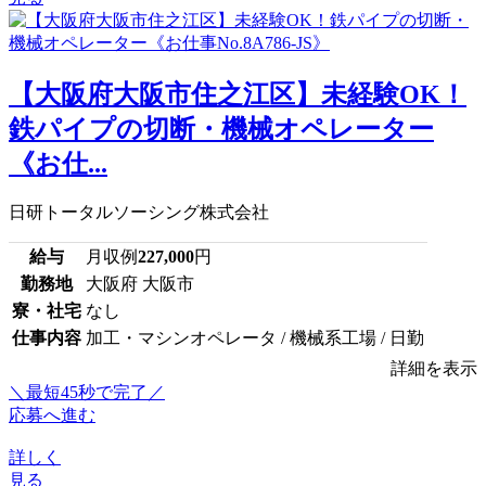
【大阪府大阪市住之江区】未経験OK！
鉄パイプの切断・機械オペレーター
《お仕...
日研トータルソーシング株式会社
給与
月収例
227,000
円
勤務地
大阪府 大阪市
寮・社宅
なし
仕事内容
加工・マシンオペレータ / 機械系工場 / 日勤
詳細を表示
＼最短45秒で完了／
応募へ進む
詳しく
見る