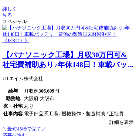
詳しく
見る
スペシャル
【パナソニック工場】月収30万円可&
社宅費補助あり♪年休148日！車載バッ...
UTエイム株式会社
給与
月収例
306,609
円
勤務地
大阪府 大阪市
寮・社宅
あり
仕事内容
電子部品系工場 / 機械操作・製造補助 / 正社員
詳細を表示
＼最短45秒で完了／
応募へ進む