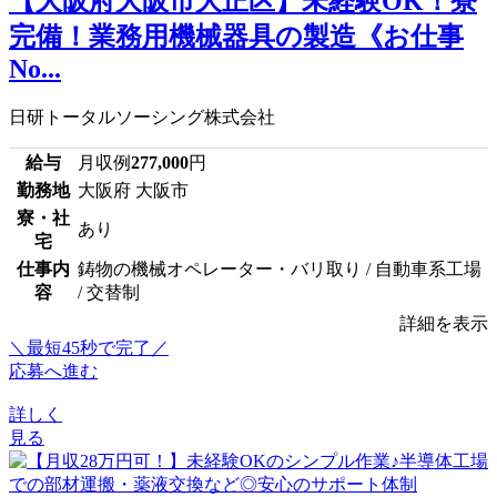
【大阪府大阪市大正区】未経験OK！寮
完備！業務用機械器具の製造《お仕事
No...
日研トータルソーシング株式会社
給与
月収例
277,000
円
勤務地
大阪府 大阪市
寮・社
あり
宅
仕事内
鋳物の機械オペレーター・バリ取り / 自動車系工場
容
/ 交替制
詳細を表示
＼最短45秒で完了／
応募へ進む
詳しく
見る