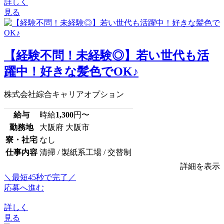
詳しく
見る
【経験不問！未経験◎】若い世代も活
躍中！好きな髪色でOK♪
株式会社綜合キャリアオプション
給与
時給
1,300
円〜
勤務地
大阪府 大阪市
寮・社宅
なし
仕事内容
清掃 / 製紙系工場 / 交替制
詳細を表示
＼最短45秒で完了／
応募へ進む
詳しく
見る