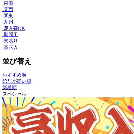
東海
関西
関東
九州
即入寮OK
期間工
寮あり
高収入
並び替え
おすすめ順
給与が高い順
新着順
スペシャル