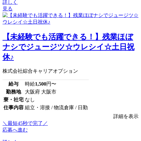
詳しく
見る
【未経験でも活躍できる！】残業ほぼ
ナシでジュージツ☆ウレシイ☆土日祝
休♪
株式会社綜合キャリアオプション
給与
時給
1,500
円〜
勤務地
大阪府 大阪市
寮・社宅
なし
仕事内容
組立・溶接 / 物流倉庫 / 日勤
詳細を表示
＼最短45秒で完了／
応募へ進む