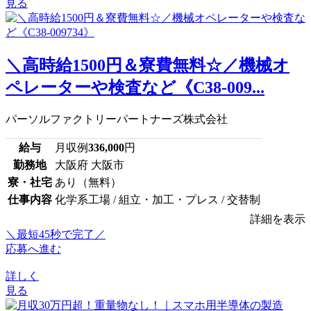
見る
＼高時給1500円＆寮費無料☆／機械オ
ペレーターや検査など《C38-009...
パーソルファクトリーパートナーズ株式会社
給与
月収例
336,000
円
勤務地
大阪府 大阪市
寮・社宅
あり（無料）
仕事内容
化学系工場 / 組立・加工・プレス / 交替制
詳細を表示
＼最短45秒で完了／
応募へ進む
詳しく
見る