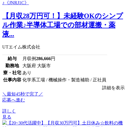
【月収28万円可！】未経験OKのシンプ
ル作業♪半導体工場での部材運搬・薬
液...
UTエイム株式会社
給与
月収例
286,666
円
勤務地
大阪府 大阪市
寮・社宅
あり
仕事内容
化学系工場 / 機械操作・製造補助 / 正社員
詳細を表示
＼最短45秒で完了／
応募へ進む
詳しく
見る