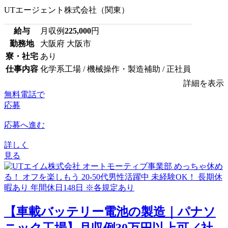
UTエージェント株式会社（関東）
給与
月収例
225,000
円
勤務地
大阪府 大阪市
寮・社宅
あり
仕事内容
化学系工場 / 機械操作・製造補助 / 正社員
詳細を表示
無料電話で
応募
応募へ進む
詳しく
見る
【車載バッテリー電池の製造｜パナソ