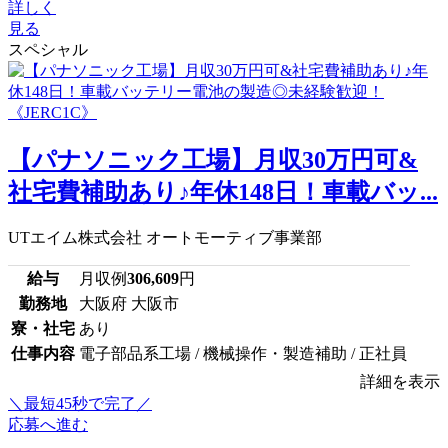
詳しく
見る
スペシャル
【パナソニック工場】月収30万円可&
社宅費補助あり♪年休148日！車載バッ...
UTエイム株式会社 オートモーティブ事業部
給与
月収例
306,609
円
勤務地
大阪府 大阪市
寮・社宅
あり
仕事内容
電子部品系工場 / 機械操作・製造補助 / 正社員
詳細を表示
＼最短45秒で完了／
応募へ進む