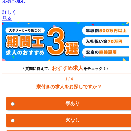
応募へ進む
詳しく
見る
おすすめ求人
\ 質問に答えて、
をチェック！ /
1 / 4
寮付きの求人をお探しですか？
寮あり
寮なし