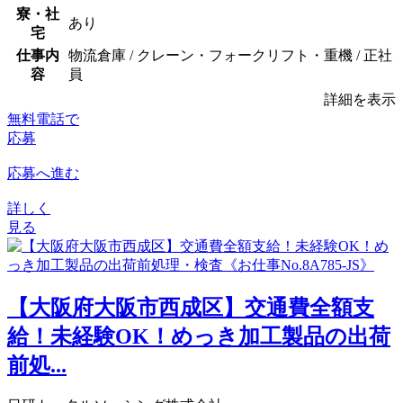
寮・社
あり
宅
仕事内
物流倉庫 / クレーン・フォークリフト・重機 / 正社
容
員
詳細を表示
無料電話で
応募
応募へ進む
詳しく
見る
【大阪府大阪市西成区】交通費全額支
給！未経験OK！めっき加工製品の出荷
前処...