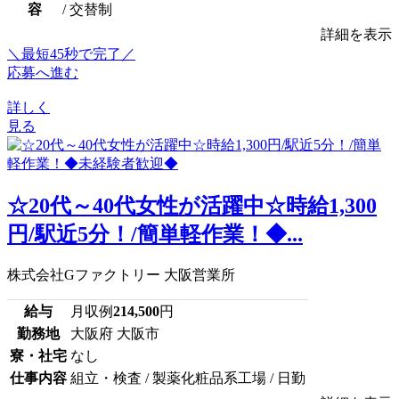
容
/ 交替制
詳細を表示
＼最短45秒で完了／
応募へ進む
詳しく
見る
☆20代～40代女性が活躍中☆時給1,300
円/駅近5分！/簡単軽作業！◆...
株式会社Gファクトリー 大阪営業所
給与
月収例
214,500
円
勤務地
大阪府 大阪市
寮・社宅
なし
仕事内容
組立・検査 / 製薬化粧品系工場 / 日勤