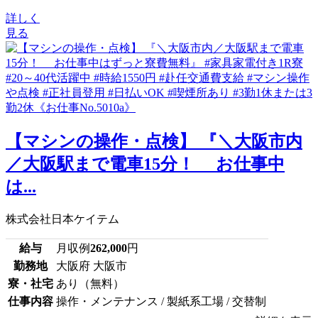
詳しく
見る
【マシンの操作・点検】 『＼大阪市内
／大阪駅まで電車15分！ お仕事中
は...
株式会社日本ケイテム
給与
月収例
262,000
円
勤務地
大阪府 大阪市
寮・社宅
あり（無料）
仕事内容
操作・メンテナンス / 製紙系工場 / 交替制