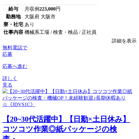
給与
月収例
223,000
円
勤務地
大阪府 大阪市
寮・社宅
あり
仕事内容
機械系工場 / 検査・検品 / 正社員
詳細を表示
無料電話で
応募
応募へ進む
詳しく
見る
【20~30代活躍中】【日勤×土日休み】
コツコツ作業◎紙パッケージの検
査・...