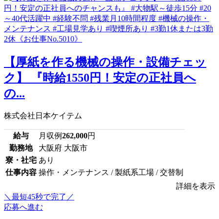
【厚紙を作る機械の操作・設備チェッ
ク】 『時給1550円！安定の正社員へ
の...
株式会社日本ケイテム
給与
月収例
262,000
円
勤務地
大阪府 大阪市
寮・社宅
あり
仕事内容
操作・メンテナンス / 製紙系工場 / 交替制
詳細を表示
＼最短45秒で完了／
応募へ進む