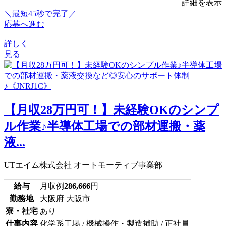
詳細を表示
＼最短45秒で完了／
応募へ進む
詳しく
見る
【月収28万円可！】未経験OKのシンプ
ル作業♪半導体工場での部材運搬・薬
液...
UTエイム株式会社 オートモーティブ事業部
給与
月収例
286,666
円
勤務地
大阪府 大阪市
寮・社宅
あり
仕事内容
化学系工場 / 機械操作・製造補助 / 正社員