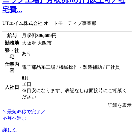
ニック工場】月収例30万円以上可／社
宅費...
UTエイム株式会社 オートモーティブ事業部
給与
月収例
306,609
円
勤務地
大阪府 大阪市
寮・社
あり
宅
仕事内
電子部品系工場 / 機械操作・製造補助 / 正社員
容
8月
18日
入社日
※目安になります、表記なしは面接時にご相談く
ださい
詳細を表示
＼最短45秒で完了／
応募へ進む
詳しく