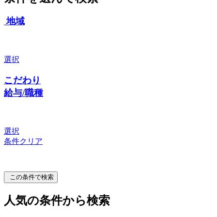
地域
選択
こだわり
給与/職種
選択
条件クリア
この条件で検索
人気の条件から検索