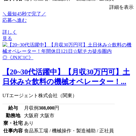
詳細を表示
＼最短45秒で完了／
応募へ進む
詳しく
見る
【20~30代活躍中】【月収30万円可】土
日休み☆飲料の機械オペレーター！...
UTエージェント株式会社（関東）
給与
月収例
308,000
円
勤務地
大阪府 大阪市
寮・社宅
あり
仕事内容
食品系工場 / 機械操作・製造補助 / 正社員