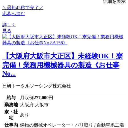
詳細を表示
＼最短45秒で完了／
応募へ進む
詳しく
見る
【大阪府大阪市大正区】未経験OK！寮
完備！業務用機械器具の製造《お仕事
No...
日研トータルソーシング株式会社
給与
月収例
277,000
円
勤務地
大阪府 大阪市
寮・社
あり
宅
仕事内
鋳物の機械オペレーター・バリ取り / 自動車系工場