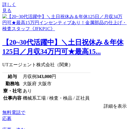
詳しく
見る
【20~30代活躍中】＼土日祝休み＆年休
125日／月収34万円可★最高15...
UTエージェント株式会社（関東）
給与
月収例
343,000
円
勤務地
大阪府 大阪市
寮・社宅
あり
仕事内容
機械系工場 / 検査・検品 / 正社員
詳細を表示
無料電話で
応募