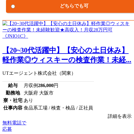
どちらでも可
【20~30代活躍中】【安心の土日休み】
軽作業◎ウィスキーの検査作業！未経...
UTエージェント株式会社（関東）
給与
月収例
286,000
円
勤務地
大阪府 大阪市
寮・社宅
あり
仕事内容
食品系工場 / 検査・検品 / 正社員
詳細を表示
無料電話で
応募