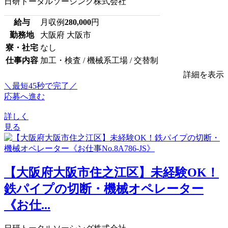
日研トータルソーシング株式会社
給与
月収例
280,000
円
勤務地
大阪府 大阪市
寮・社宅
なし
仕事内容
加工・検査 / 機械系工場 / 交替制
詳細を表示
＼最短45秒で完了／
応募へ進む
詳しく
見る
【大阪府大阪市住之江区】未経験OK！
鉄パイプの切断・機械オペレーター
《お仕...