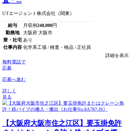
UTエージェント株式会社（関東）
給与
月収例
248,000
円
勤務地
大阪府 大阪市
寮・社宅
あり
仕事内容
化学系工場 / 検査・検品 / 正社員
詳細を表示
無料電話で
応募
応募へ進む
詳しく
見る
【大阪府大阪市住之江区】要玉掛免許