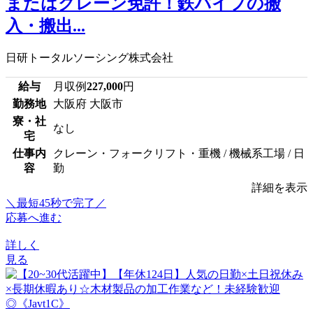
またはクレーン免許！鉄パイプの搬
入・搬出...
日研トータルソーシング株式会社
給与
月収例
227,000
円
勤務地
大阪府 大阪市
寮・社
なし
宅
仕事内
クレーン・フォークリフト・重機 / 機械系工場 / 日
容
勤
詳細を表示
＼最短45秒で完了／
応募へ進む
詳しく
見る