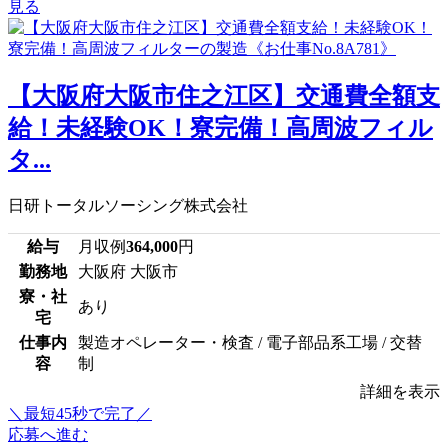
見る
【大阪府大阪市住之江区】交通費全額支
給！未経験OK！寮完備！高周波フィル
タ...
日研トータルソーシング株式会社
給与
月収例
364,000
円
勤務地
大阪府 大阪市
寮・社
あり
宅
仕事内
製造オペレーター・検査 / 電子部品系工場 / 交替
容
制
詳細を表示
＼最短45秒で完了／
応募へ進む