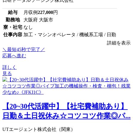
日研トータルソーシング株式会社
給与
月収例
227,000
円
勤務地
大阪府 大阪市
寮・社宅
なし
仕事内容
加工・マシンオペレータ / 機械系工場 / 日勤
詳細を表示
＼最短45秒で完了／
応募へ進む
詳しく
見る
【20~30代活躍中】【社宅費補助あり】
日勤＆土日祝休み☆コツコツ作業◎パ...
UTエージェント株式会社（関東）