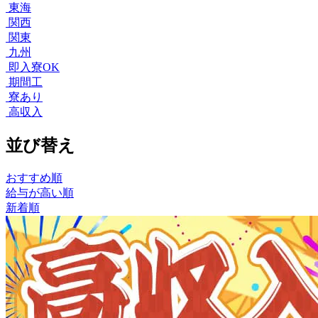
東海
関西
関東
九州
即入寮OK
期間工
寮あり
高収入
並び替え
おすすめ順
給与が高い順
新着順