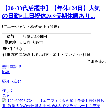
【20~30代活躍中】【年休124日】人気
の日勤×土日祝休み×長期休暇あり...
UTエージェント株式会社（関東）
給与
月収例
245,000
円
勤務地
大阪府 大阪市
寮・社宅
なし
仕事内容
建築系工場 / 組立・加工・プレス / 正社員
詳細を表示
無料電話で
応募
応募へ進む
詳しく
見る