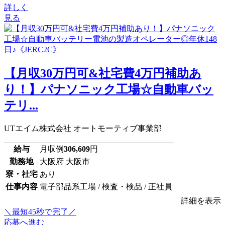
詳しく
見る
【月収30万円可&社宅費4万円補助あ
り！】パナソニック工場☆自動車バッ
テリ...
UTエイム株式会社 オートモーティブ事業部
給与
月収例
306,609
円
勤務地
大阪府 大阪市
寮・社宅
あり
仕事内容
電子部品系工場 / 検査・検品 / 正社員
詳細を表示
＼最短45秒で完了／
応募へ進む