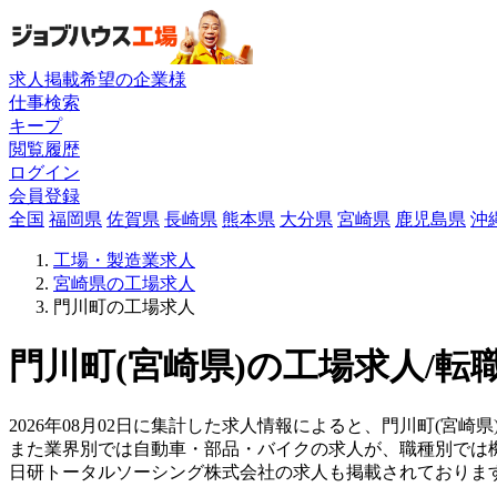
求人掲載希望の企業様
仕事検索
キープ
閲覧履歴
ログイン
会員登録
全国
福岡県
佐賀県
長崎県
熊本県
大分県
宮崎県
鹿児島県
沖
工場・製造業求人
宮崎県の工場求人
門川町の工場求人
門川町(宮崎県)の工場求人/転
2026年08月02日に集計した求人情報によると、門川町(宮崎県)
また業界別では自動車・部品・バイクの求人が、職種別では
日研トータルソーシング株式会社の求人も掲載されておりま