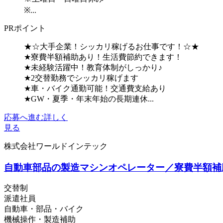
※...
PRポイント
★☆大手企業！シッカリ稼げるお仕事です！☆★
★寮費半額補助あり！生活費節約できます！
★未経験活躍中！教育体制がしっかり♪
★2交替勤務でシッカリ稼げます
★車・バイク通勤可能！交通費支給あり
★GW・夏季・年末年始の長期連休...
応募へ進む
詳しく
見る
株式会社ワールドインテック
自動車部品の製造マシンオペレーター／寮費半額補助
交替制
派遣社員
自動車・部品・バイク
機械操作・製造補助