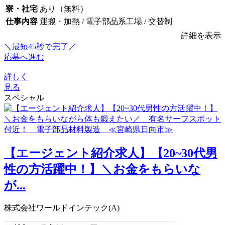
寮・社宅
あり（無料）
仕事内容
運搬・加熱 / 電子部品系工場 / 交替制
詳細を表示
＼最短45秒で完了／
応募へ進む
詳しく
見る
スペシャル
【エージェント紹介求人】【20~30代男
性の方活躍中！】＼お金をもらいな
が...
株式会社ワールドインテック(A)