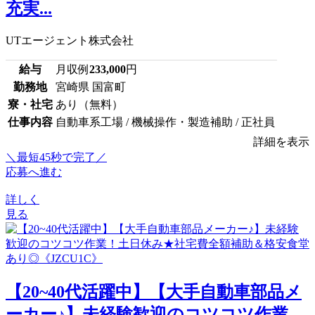
充実...
UTエージェント株式会社
給与
月収例
233,000
円
勤務地
宮崎県 国富町
寮・社宅
あり（無料）
仕事内容
自動車系工場 / 機械操作・製造補助 / 正社員
詳細を表示
＼最短45秒で完了／
応募へ進む
詳しく
見る
【20~40代活躍中】【大手自動車部品メ
ーカー♪】未経験歓迎のコツコツ作業...