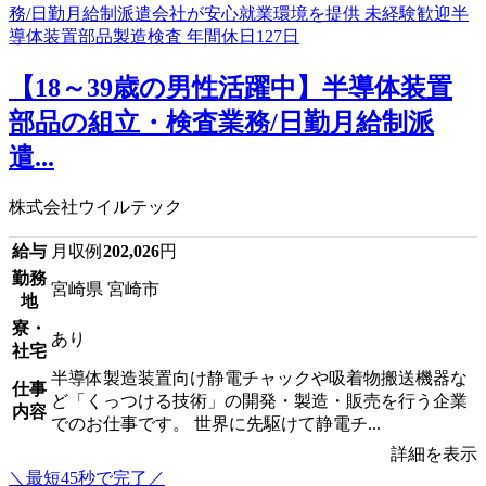
【18～39歳の男性活躍中】半導体装置
部品の組立・検査業務/日勤月給制派
遣...
株式会社ウイルテック
給与
月収例
202,026
円
勤務
宮崎県 宮崎市
地
寮・
あり
社宅
半導体製造装置向け静電チャックや吸着物搬送機器な
仕事
ど「くっつける技術」の開発・製造・販売を行う企業
内容
でのお仕事です。 世界に先駆けて静電チ...
詳細を表示
＼最短45秒で完了／