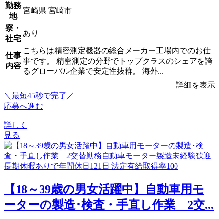
勤務
宮崎県 宮崎市
地
寮・
あり
社宅
こちらは精密測定機器の総合メーカー工場内でのお仕
仕事
事です。 精密測定の分野でトップクラスのシェアを誇
内容
るグローバル企業で安定性抜群。 海外...
詳細を表示
＼最短45秒で完了／
応募へ進む
詳しく
見る
【18～39歳の男女活躍中】自動車用モ
ーターの製造･検査・手直し作業 2交...