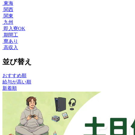
東海
関西
関東
九州
即入寮OK
期間工
寮あり
高収入
並び替え
おすすめ順
給与が高い順
新着順