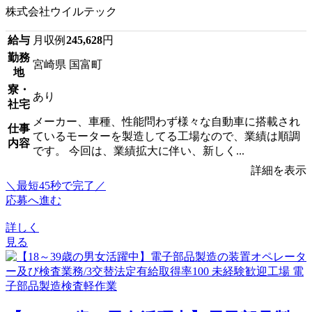
株式会社ウイルテック
給与
月収例
245,628
円
勤務
宮崎県 国富町
地
寮・
あり
社宅
メーカー、車種、性能問わず様々な自動車に搭載され
仕事
ているモーターを製造してる工場なので、業績は順調
内容
です。 今回は、業績拡大に伴い、新しく...
詳細を表示
＼最短45秒で完了／
応募へ進む
詳しく
見る