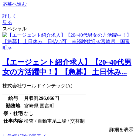
応募へ進む
詳しく
見る
スペシャル
【エージェント紹介求人】【20~40代男
女の方活躍中！】【急募】 土日休み...
株式会社ワールドインテック(A)
給与
月収例
296,066
円
勤務地
宮崎県 国富町
寮・社宅
なし
仕事内容
検査 / 自動車系工場 / 交替制
詳細を表示