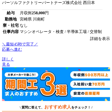
パーソルファクトリーパートナーズ株式会社 西日本
給与
月収例
258,000
円
勤務地
宮崎県 川南町
寮・社宅
なし
仕事内容
マシンオペレータ・検査 / 半導体工場 / 交替制
詳細を表示
＼最短45秒で完了／
応募へ進む
詳しく
見る
おすすめ求人
\ 質問に答えて、
をチェック！ /