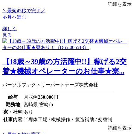
詳細を表示
＼最短45秒で完了／
応募へ進む
詳しく
見る
【18歳～39歳の方活躍中!!】稼げる2交
替★機械オペレーターのお仕事★寮...
パーソルファクトリーパートナーズ株式会社
給与
月収例
250,000
円
勤務地
宮崎県 宮崎市
寮・社宅
あり
仕事内容
半導体工場 / 機械操作・製造補助 / 交替制
詳細を表示