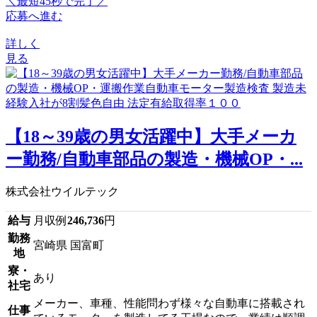
＼最短45秒で完了／
応募へ進む
詳しく
見る
【18～39歳の男女活躍中】大手メーカ
ー勤務/自動車部品の製造・機械OP・...
株式会社ウイルテック
給与
月収例
246,736
円
勤務
宮崎県 国富町
地
寮・
あり
社宅
メーカー、車種、性能問わず様々な自動車に搭載され
仕事