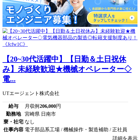
【20~30代活躍中】【日勤＆土日祝休
み】未経験歓迎★機械オペレーター◇
電...
UTエージェント株式会社
給与
月収例
206,000
円
勤務地
宮崎県 日南市
寮・社宅
なし
仕事内容
電子部品系工場 / 機械操作・製造補助 / 正社員
詳細を表示