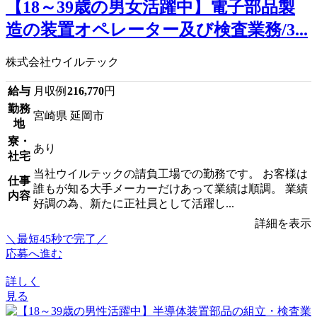
【18～39歳の男女活躍中】電子部品製
造の装置オペレーター及び検査業務/3...
株式会社ウイルテック
給与
月収例
216,770
円
勤務
宮崎県 延岡市
地
寮・
あり
社宅
当社ウイルテックの請負工場での勤務です。 お客様は
仕事
誰もが知る大手メーカーだけあって業績は順調。 業績
内容
好調の為、新たに正社員として活躍し...
詳細を表示
＼最短45秒で完了／
応募へ進む
詳しく
見る