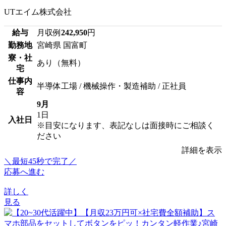
UTエイム株式会社
給与
月収例
242,950
円
勤務地
宮崎県 国富町
寮・社
あり（無料）
宅
仕事内
半導体工場 / 機械操作・製造補助 / 正社員
容
9月
1日
入社日
※目安になります、表記なしは面接時にご相談く
ださい
詳細を表示
＼最短45秒で完了／
応募へ進む
詳しく
見る