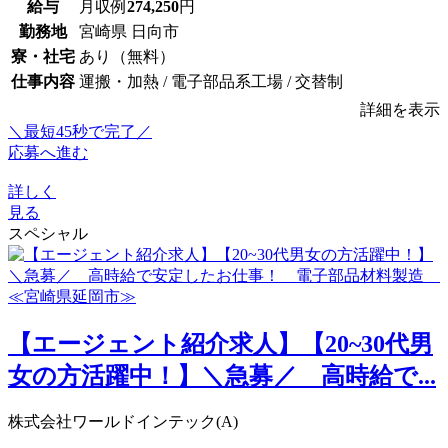
給与
月収例
274,250
円
勤務地
宮崎県 日向市
寮・社宅
あり（無料）
仕事内容
運搬・加熱 / 電子部品系工場 / 交替制
詳細を表示
＼最短45秒で完了／
応募へ進む
詳しく
見る
スペシャル
【エージェント紹介求人】【20~30代男
女の方活躍中！】＼急募／ 高時給で...
株式会社ワールドインテック(A)