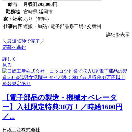
給与
月収例
293,000
円
勤務地
宮崎県 延岡市
寮・社宅
あり（無料）
仕事内容
運搬・加熱 / 電子部品系工場 / 交替制
詳細を表示
＼最短45秒で完了／
応募へ進む
詳しく
見る
【電子部品の製造・機械オペレータ
ー】入社限定特典30万！／時給1600円
／...
日総工産株式会社