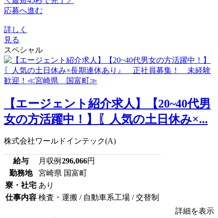
＼最短45秒で完了／
応募へ進む
詳しく
見る
スペシャル
【エージェント紹介求人】【20~40代男
女の方活躍中！】〖人気の土日休み×...
株式会社ワールドインテック(A)
給与
月収例
296,066
円
勤務地
宮崎県 国富町
寮・社宅
あり
仕事内容
検査・運搬 / 自動車系工場 / 交替制
詳細を表示