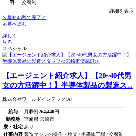
容
交替制
詳細を表示
＼最短45秒で完了／
応募へ進む
詳しく
見る
スペシャル
【エージェント紹介求人】【20~40代男
女の方活躍中！】半導体製品の製造ス...
株式会社ワールドインテック(A)
給与
月収例
264,440
円
勤務地
宮崎県 宮崎市
寮・社宅
あり
仕事内容
製造マシンの操作・検査 / 半導体工場 / 交替制