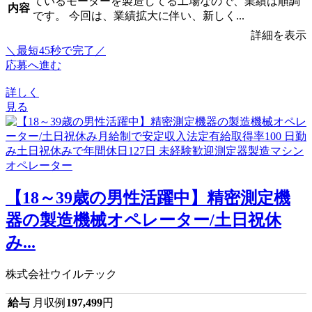
ているモーターを製造してる工場なので、業績は順調
内容
です。 今回は、業績拡大に伴い、新しく...
詳細を表示
＼最短45秒で完了／
応募へ進む
詳しく
見る
【18～39歳の男性活躍中】精密測定機
器の製造機械オペレーター/土日祝休
み...
株式会社ウイルテック
給与
月収例
197,499
円