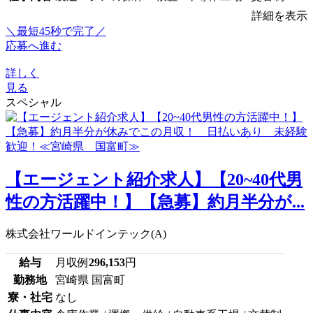
詳細を表示
＼最短45秒で完了／
応募へ進む
詳しく
見る
スペシャル
【エージェント紹介求人】【20~40代男
性の方活躍中！】【急募】約月半分が...
株式会社ワールドインテック(A)
給与
月収例
296,153
円
勤務地
宮崎県 国富町
寮・社宅
なし