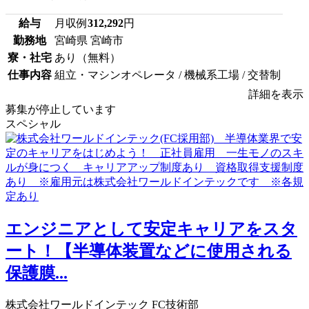
給与
月収例
312,292
円
勤務地
宮崎県 宮崎市
寮・社宅
あり（無料）
仕事内容
組立・マシンオペレータ / 機械系工場 / 交替制
詳細を表示
募集が停止しています
スペシャル
エンジニアとして安定キャリアをスタ
ート！【半導体装置などに使用される
保護膜...
株式会社ワールドインテック FC技術部