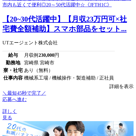
【20~30代活躍中】【月収23万円可×社
宅費全額補助】スマホ部品をセット...
UTエージェント株式会社
給与
月収例
230,000
円
勤務地
宮崎県 宮崎市
寮・社宅
あり（無料）
仕事内容
機械系工場 / 機械操作・製造補助 / 正社員
詳細を表示
＼最短45秒で完了／
応募へ進む
詳しく
見る