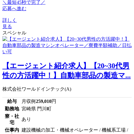
＼最短45秒で完了／
応募へ進む
詳しく
見る
スペシャル
【エージェント紹介求人】【20~30代男
性の方活躍中！】自動車部品の製造マ...
株式会社ワールドインテック(A)
給与
月収例
259,010
円
勤務地
宮崎県 門川町
寮・社
あり
宅
仕事内
建設機械の加工・機械オペレーター / 機械系工場 /