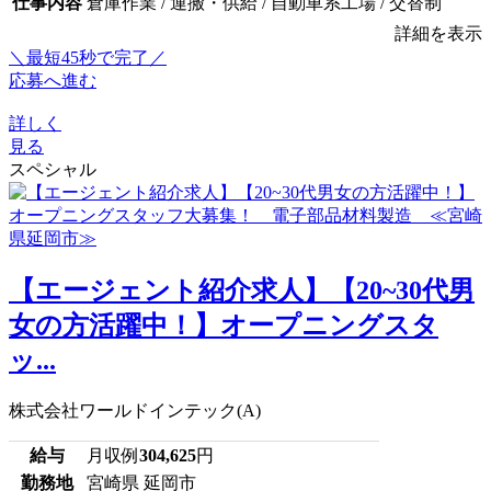
仕事内容
倉庫作業 / 運搬・供給 / 自動車系工場 / 交替制
詳細を表示
＼最短45秒で完了／
応募へ進む
詳しく
見る
スペシャル
【エージェント紹介求人】【20~30代男
女の方活躍中！】オープニングスタ
ッ...
株式会社ワールドインテック(A)
給与
月収例
304,625
円
勤務地
宮崎県 延岡市