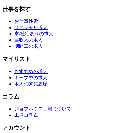
仕事を探す
お仕事検索
スペシャル求人
寮/社宅ありの求人
高収入の求人
期間工の求人
マイリスト
おすすめの求人
キープ中の求人
求人の閲覧履歴
コラム
ジョブハウス工場について
工場コラム
アカウント