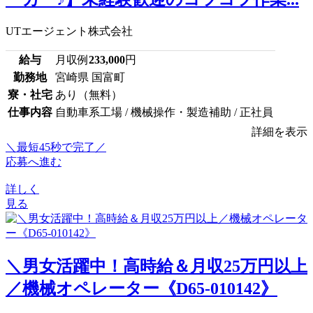
UTエージェント株式会社
給与
月収例
233,000
円
勤務地
宮崎県 国富町
寮・社宅
あり（無料）
仕事内容
自動車系工場 / 機械操作・製造補助 / 正社員
詳細を表示
＼最短45秒で完了／
応募へ進む
詳しく
見る
＼男女活躍中！高時給＆月収25万円以上
／機械オペレーター《D65-010142》