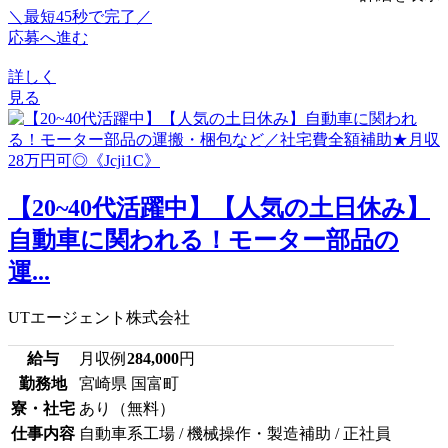
＼最短45秒で完了／
応募へ進む
詳しく
見る
【20~40代活躍中】【人気の土日休み】
自動車に関われる！モーター部品の
運...
UTエージェント株式会社
給与
月収例
284,000
円
勤務地
宮崎県 国富町
寮・社宅
あり（無料）
仕事内容
自動車系工場 / 機械操作・製造補助 / 正社員