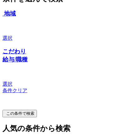
地域
選択
こだわり
給与/職種
選択
条件クリア
この条件で検索
人気の条件から検索