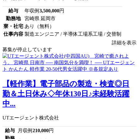
給与
年収例
3,500,000
円
勤務地
宮崎県 延岡市
寮・社宅
あり（無料）
仕事内容
製造エンジニア / 半導体工場系工場 / 交替制
詳細を表示
募集が停止しています
【軽作業】電子部品の製造・検査◎日
勤＆土日休み◇年休130日♪未経験活躍
中...
UTエージェント株式会社
給与
月収例
210,000
円
勤務