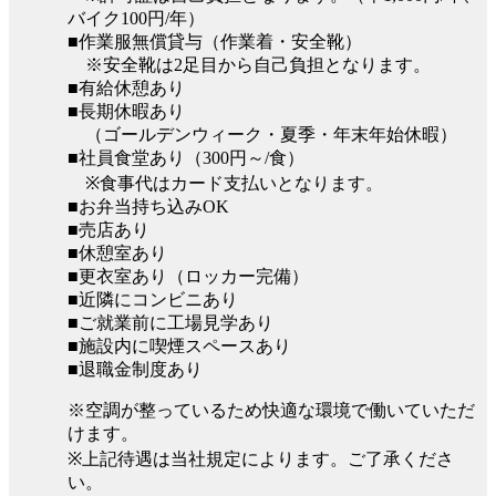
バイク100円/年）
■作業服無償貸与（作業着・安全靴）
※安全靴は2足目から自己負担となります。
■有給休憩あり
■長期休暇あり
（ゴールデンウィーク・夏季・年末年始休暇）
■社員食堂あり（300円～/食）
※食事代はカード支払いとなります。
■お弁当持ち込みOK
■売店あり
■休憩室あり
■更衣室あり（ロッカー完備）
■近隣にコンビニあり
■ご就業前に工場見学あり
■施設内に喫煙スペースあり
■退職金制度あり
※空調が整っているため快適な環境で働いていただ
けます。
※上記待遇は当社規定によります。ご了承くださ
い。