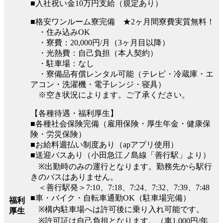
■入社祝い金10万円支給（規定あり）
■格安ワンルーム寮完備 ★2ヶ月間寮費実質無料！
・住み込みOK
・寮費：20,000円/月（3ヶ月目以降）
・光熱費：自己負担（本人契約）
・駐車場：なし
・寮備品有償レンタル可能（テレビ・冷蔵庫・エ
アコン・洗濯機・電子レンジ・寝具）
※空き状況によります。ご了承ください。
【各種待遇・福利厚生】
■各種社会保険完備（雇用保険・厚生年金・健康保
険・労災保険）
■お給料週払い制度あり（apアプリ使用）
■送迎バスあり（小田急江ノ島線「善行駅」より）
※出勤時のみの運行となります。勤務先から駅行
きのバスはありません。
＜善行駅発＞7:10、7:18、7:24、7:32、7:39、7:48
■車・バイク・自転車通勤OK（駐車場完備）
福利
※構内駐車場へは許可後に乗り入れ可能です。
厚生
※許可証は自己負担となります。（車1,000円/年、