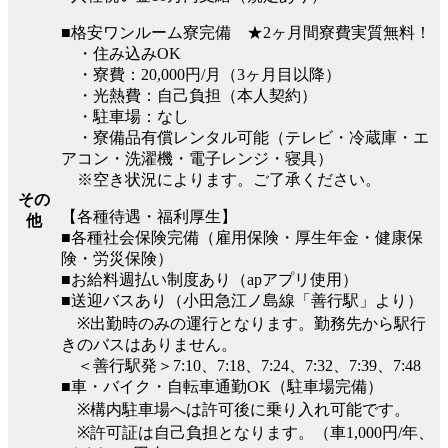
■格安ワンルーム寮完備 ★2ヶ月間寮費実質無料！
・住み込みOK
・寮費：20,000円/月（3ヶ月目以降）
・光熱費：自己負担（本人契約）
・駐車場：なし
・寮備品有償レンタル可能（テレビ・冷蔵庫・エ
アコン・洗濯機・電子レンジ・寝具）
※空き状況によります。ご了承ください。
その
【各種待遇・福利厚生】
他
■各種社会保険完備（雇用保険・厚生年金・健康保
険・労災保険）
■お給料週払い制度あり（apアプリ使用）
■送迎バスあり（小田急江ノ島線「善行駅」より）
※出勤時のみの運行となります。勤務先から駅行
きのバスはありません。
＜善行駅発＞7:10、7:18、7:24、7:32、7:39、7:48
■車・バイク・自転車通勤OK（駐車場完備）
※構内駐車場へは許可後に乗り入れ可能です。
※許可証は自己負担となります。（車1,000円/年、