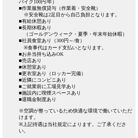
バイク100円/年）
■作業服無償貸与（作業着・安全靴）
※安全靴は2足目から自己負担となります。
■有給休憩あり
■長期休暇あり
（ゴールデンウィーク・夏季・年末年始休暇）
■社員食堂あり（300円～/食）
※食事代はカード支払いとなります。
■お弁当持ち込みOK
■売店あり
■休憩室あり
■更衣室あり（ロッカー完備）
■近隣にコンビニあり
■ご就業前に工場見学あり
■施設内に喫煙スペースあり
■退職金制度あり
※空調が整っているため快適な環境で働いていただ
けます。
※上記待遇は当社規定によります。ご了承くださ
い。