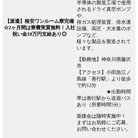
半導体の製造工場で使用
されるドライ真空ポンプ
や、
【派遣】格安ワンルーム寮完備
排ガス処理装置、排水溝
☆2ヶ月間は寮費実質無料！入社
設備、高圧・大水量のポ
祝い金10万円支給あり◎
ンプなど、
様々な製品を製造されて
います。
【勤務地】神奈川県藤沢
市
【アクセス】小田急江ノ
島線「善行駅」より徒歩
で約12分
★出勤時間
帯は善行駅から送迎バス
あり（所要時間5分）
面接会は随時実施中！
まずはお気軽にご応募、
お問い合わせください。