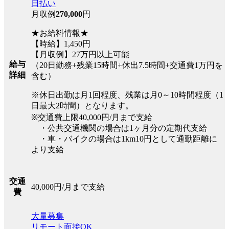
日払い
月収例
270,000
円
★お給料情報★
【時給】1,450円
【月収例】27万円以上可能
給与
（20日勤務+残業15時間+休出7.5時間+交通費1万円を
詳細
含む）
※休日出勤は月1回程度、残業は月0～10時間程度（1
日最大2時間）となります。
※交通費上限40,000円/月まで支給
・公共交通機関の場合は1ヶ月分の定期代支給
・車・バイクの場合は1km10円として通勤距離に
より支給
交通
40,000円/月まで支給
費
大量募集
リモート面接OK