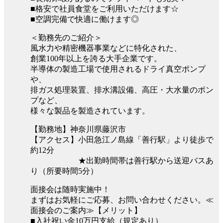
■格安で社員食堂をご利用いただけます☆
■空調完備で快適に働けます◎
＜勤務先のご紹介＞
風水力や精密機器事業などに特化された、
創業100年以上を誇る大手企業です。
半導体の製造工場で使用されるドライ真空ポンプ
や、
排ガス処理装置、排水溝設備、高圧・大水量のポン
プなど、
様々な製品を製造されています。
【勤務地】神奈川県藤沢市
【アクセス】小田急江ノ島線「善行駅」より徒歩で
約12分
★出勤時間帯は善行駅から送迎バスあ
り（所要時間5分）
面接会は随時実施中！
まずはお気軽にご応募、お問い合わせください。≪
面接会のご案内≫【メリット】
■入社祝い金10万円支給（規定あり）