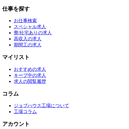
仕事を探す
お仕事検索
スペシャル求人
寮/社宅ありの求人
高収入の求人
期間工の求人
マイリスト
おすすめの求人
キープ中の求人
求人の閲覧履歴
コラム
ジョブハウス工場について
工場コラム
アカウント