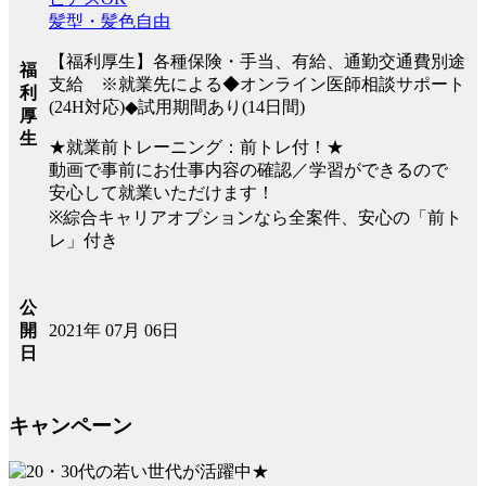
髪型・髪色自由
【福利厚生】各種保険・手当、有給、通勤交通費別途
福
支給 ※就業先による◆オンライン医師相談サポート
利
(24H対応)◆試用期間あり(14日間)
厚
生
★就業前トレーニング：前トレ付！★
動画で事前にお仕事内容の確認／学習ができるので
安心して就業いただけます！
※綜合キャリアオプションなら全案件、安心の「前ト
レ」付き
公
2021年 07月 06日
開
日
キャンペーン