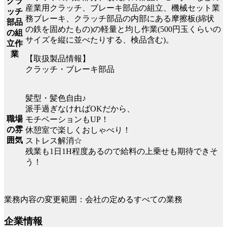
クラ
産業用クラッチ、ブレーキ部品の組立、機械セット業
ッチ
務ブレーキ、クラッチ部品の内部にある摩擦板(綿状
部品
の鉄を固めたもの)の軽量と均し作業(500円玉くらいの
の組
サイズを縦に並べたりする、検品含む)。
立作
業
【取扱製品情報】
クラッチ・ブレーキ部品
髪型・髪色自由♪
派手過ぎなければOKだから、
職場
モチベーションもUP！
の雰
休憩室で楽しくおしゃべり！
囲気
ストレス解消☆
残業も1日1H程度あるので給料の上乗せも期待できそ
う！
業務内容の変更範囲：会社の定めるすべての業務
企業情報