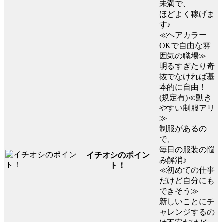
未満で、
ほどよく稼げま
す♪
≪ヘアカラー
OKで自由な雰
囲気の職場≫
明るすぎたり奇
抜でなければ基
本的に自由！
(規定有)≪動き
やすい制服アリ
≫
制服があるの
で、
毎日の服装の悩
イチオシのポイン
み解消♪
ト！
≪初めての仕事
だけど自分にも
できそう≫
新しいことにチ
ャレンジするの