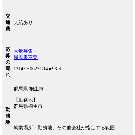
交
支給あり
通
費
応
大量募集
募
履歴書不要
の
流
1314EH0623G14★93-S
れ
群馬県 桐生市
【勤務地】
群馬県桐生市
勤
務
地
就業場所：勤務地、その他会社が指定する範囲