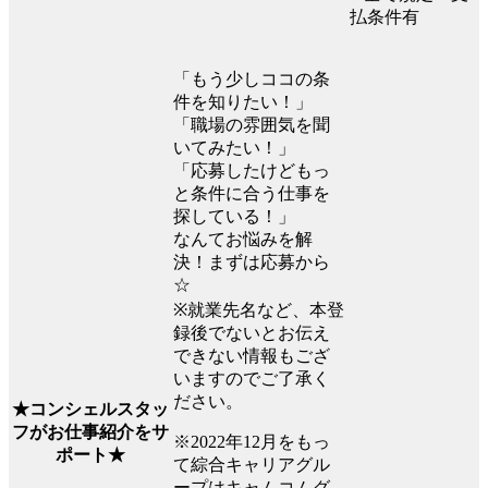
払条件有
「もう少しココの条
件を知りたい！」
「職場の雰囲気を聞
いてみたい！」
「応募したけどもっ
と条件に合う仕事を
探している！」
なんてお悩みを解
決！まずは応募から
☆
※就業先名など、本登
録後でないとお伝え
できない情報もござ
いますのでご了承く
ださい。
★コンシェルスタッ
フがお仕事紹介をサ
※2022年12月をもっ
ポート★
て綜合キャリアグル
ープはキャムコムグ