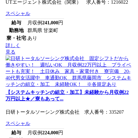
UTエージェント株式会社（関東） 求人番号：1216022
スペシャル
給与
月収例
241,000
円
勤務地
群馬県 甘楽町
寮・社宅
あり
詳しく
見る
【システムキッチンの組立・加工】未経験から月収例22
万円以上★／寮もあって...
日研トータルソーシング株式会社 求人番号：335207
スペシャル
給与
月収例
224,000
円