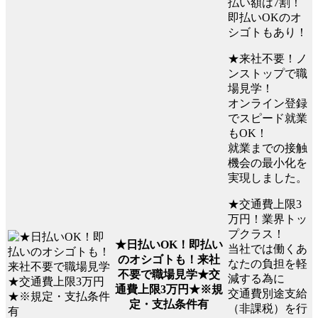
払い額は7割！
即払いOKのオ
シゴトもあり！
★来社不要！ノ
ンストップで職
場見学！
オンライン登録
でスピード就業
もOK！
就業までの接触
機会の最小化を
実現しました。
★交通費上限3
万円！業界トッ
プクラス！
★日払いOK！即払い
当社では働くあ
のオシゴトも！来社
なたの負担を軽
不要で職場見学★交
減する為に
通費上限3万円★※規
交通費別途支給
定・支払条件有
（非課税）を行