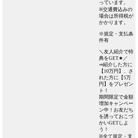
っています。
※交通費込みの
場合は所得税が
かかります。
※規定・支払条
件有
＼友人紹介で特
典をGET★／
⇒紹介した方に
【10万円】、さ
れた方に【5万
円】をプレゼン
ト！
期間限定で金額
増加キャンペー
ン中！お友だち
を誘っておこづ
かいGETしよ
う！
※全て規定・支