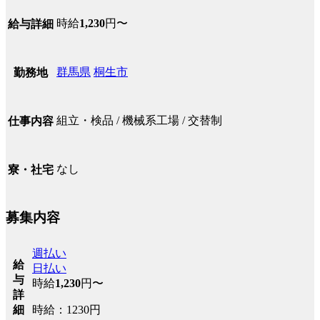
時給
1,230
円〜
給与詳細
群馬県
桐生市
勤務地
組立・検品 / 機械系工場 / 交替制
仕事内容
なし
寮・社宅
募集内容
週払い
給
日払い
与
時給
1,230
円〜
詳
時給：1230円
細