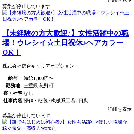
募集が停止しています
【未経験の方大歓迎♪】女性活躍中の職
場！ウレシイ☆土日祝休♪ヘアカラー
OK！
株式会社綜合キャリアオプション
給与
時給
1,300
円〜
勤務地
三重県 菰野町
寮・社宅
なし
仕事内容
操作・梱包 / 機械系工場 / 日勤
詳細を表示
募集が停止しています