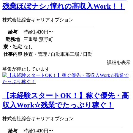
残業ほぼナシ♪憧れの高収入Work！！
株式会社綜合キャリアオプション
給与
時給
1,430
円〜
勤務地
三重県 菰野町
寮・社宅
なし
仕事内容
検査・管理 / 自動車系工場 / 日勤
詳細を表示
募集が停止しています
【未経験スタートOK！】稼ぐ優先・高
収入Work☆残業でたっぷり稼ぐ！
株式会社綜合キャリアオプション
給与
時給
1,430
円〜