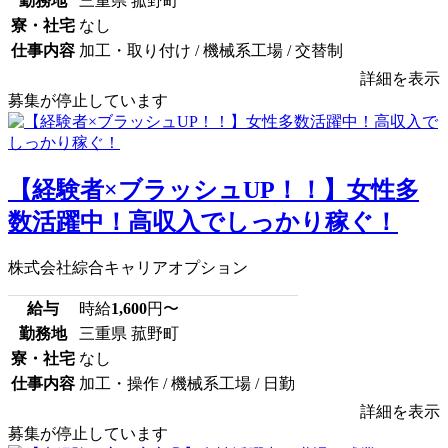
勤務地
三重県 菰野町
寮・社宅
なし
仕事内容
加工・取り付け / 機械系工場 / 交替制
詳細を表示
募集が停止しています
【経験者×ブラッシュUP！！】女性多
数活躍中！高収入でしっかり稼ぐ！
株式会社綜合キャリアオプション
給与
時給
1,600
円〜
勤務地
三重県 菰野町
寮・社宅
なし
仕事内容
加工・操作 / 機械系工場 / 日勤
詳細を表示
募集が停止しています