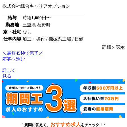
株式会社綜合キャリアオプション
給与
時給
1,600
円〜
勤務地
三重県 菰野町
寮・社宅
なし
仕事内容
加工・操作 / 機械系工場 / 日勤
詳細を表示
＼最短45秒で完了／
応募へ進む
詳しく
見る
おすすめ求人
\ 質問に答えて、
をチェック！ /