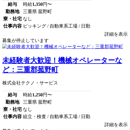
給与
時給
1,350
円〜
勤務地
三重県 菰野町
寮・社宅
なし
仕事内容
ピッキング / 自動車系工場 / 日勤
詳細を表示
募集が停止しています
未経験者大歓迎！機械オペレーターな
ど：三重郡菰野町
株式会社テクノ・サービス
給与
時給
1,250
円〜
勤務地
三重県 菰野町
寮・社宅
なし
仕事内容
組立・検査 / 自動車系工場 / 日勤
詳細を表示