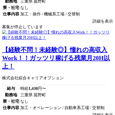
勤務地
三重県 菰野町
寮・社宅
なし
仕事内容
加工・操作 / 機械系工場 / 交替制
詳細を表示
募集が停止しています
【経験不問！未経験◎】憧れの高収入
Work！！ガッツリ稼げる残業月20H以
上！
株式会社綜合キャリアオプション
給与
時給
1,430
円〜
勤務地
三重県 菰野町
寮・社宅
なし
仕事内容
加工・オペレーション / 自動車系工場 / 交替制
詳細を表示