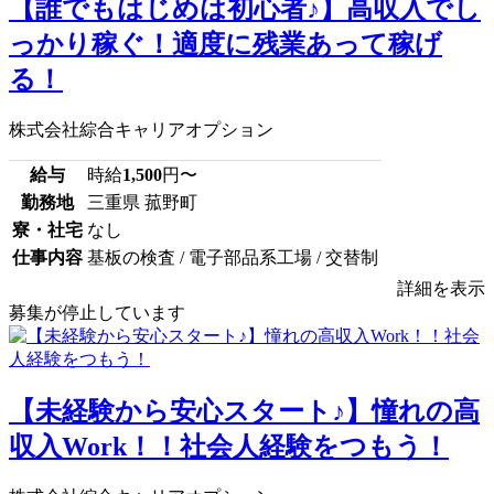
【誰でもはじめは初心者♪】高収入でし
っかり稼ぐ！適度に残業あって稼げ
る！
株式会社綜合キャリアオプション
給与
時給
1,500
円〜
勤務地
三重県 菰野町
寮・社宅
なし
仕事内容
基板の検査 / 電子部品系工場 / 交替制
詳細を表示
募集が停止しています
【未経験から安心スタート♪】憧れの高
収入Work！！社会人経験をつもう！