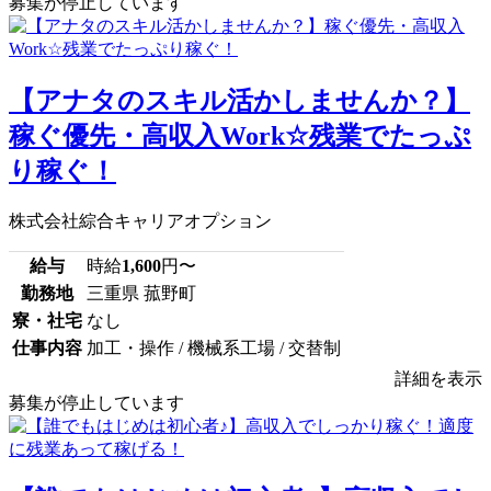
募集が停止しています
【アナタのスキル活かしませんか？】
稼ぐ優先・高収入Work☆残業でたっぷ
り稼ぐ！
株式会社綜合キャリアオプション
給与
時給
1,600
円〜
勤務地
三重県 菰野町
寮・社宅
なし
仕事内容
加工・操作 / 機械系工場 / 交替制
詳細を表示
募集が停止しています