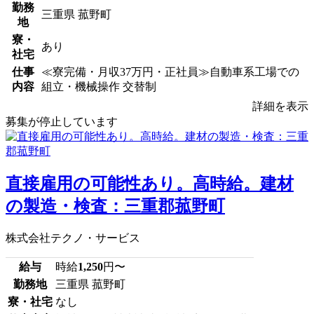
勤務
三重県 菰野町
地
寮・
あり
社宅
仕事
≪寮完備・月収37万円・正社員≫自動車系工場での
内容
組立・機械操作 交替制
詳細を表示
募集が停止しています
直接雇用の可能性あり。高時給。建材
の製造・検査：三重郡菰野町
株式会社テクノ・サービス
給与
時給
1,250
円〜
勤務地
三重県 菰野町
寮・社宅
なし