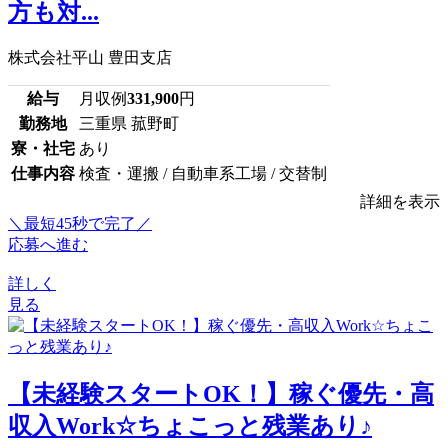
方も対...
株式会社平山 豊田支店
給与
月収例
331,900
円
勤務地
三重県 菰野町
寮・社宅
あり
仕事内容
検査・運搬 / 自動車系工場 / 交替制
詳細を表示
＼最短45秒で完了／
応募へ進む
詳しく
見る
【未経験スタートOK！】稼ぐ優先・高
収入Work☆ちょこっと残業あり♪