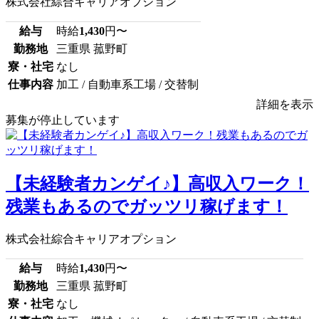
株式会社綜合キャリアオプション
給与
時給
1,430
円〜
勤務地
三重県 菰野町
寮・社宅
なし
仕事内容
加工 / 自動車系工場 / 交替制
詳細を表示
募集が停止しています
【未経験者カンゲイ♪】高収入ワーク！
残業もあるのでガッツリ稼げます！
株式会社綜合キャリアオプション
給与
時給
1,430
円〜
勤務地
三重県 菰野町
寮・社宅
なし