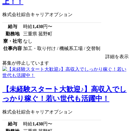
上！！
株式会社綜合キャリアオプション
給与
時給
1,430
円〜
勤務地
三重県 菰野町
寮・社宅
なし
仕事内容
加工・取り付け / 機械系工場 / 交替制
詳細を表示
募集が停止しています
【未経験スタート大歓迎♪】高収入でし
っかり稼ぐ！若い世代も活躍中！
株式会社綜合キャリアオプション
給与
時給
1,430
円〜