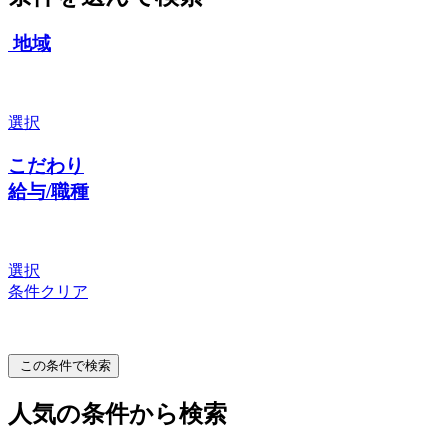
地域
選択
こだわり
給与/職種
選択
条件クリア
この条件で検索
人気の条件から検索