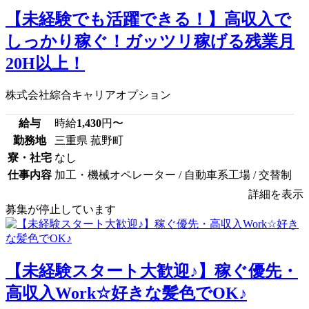
【未経験でも活躍できる！】高収入で
しっかり稼ぐ！ガッツリ稼げる残業月
20H以上！
株式会社綜合キャリアオプション
給与
時給
1,430
円〜
勤務地
三重県 菰野町
寮・社宅
なし
仕事内容
加工・機械オペレーター / 自動車系工場 / 交替制
詳細を表示
募集が停止しています
【未経験スタート大歓迎♪】稼ぐ優先・
高収入Work☆好きな髪色でOK♪