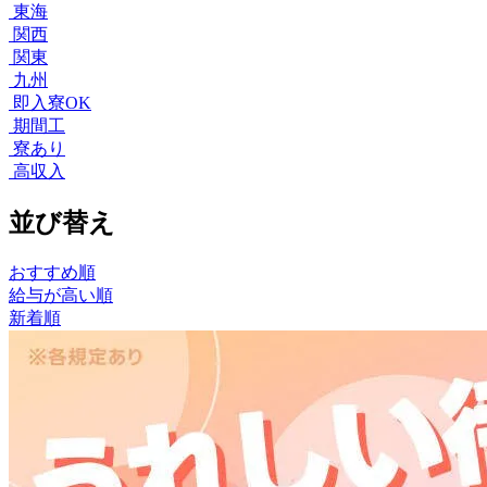
東海
関西
関東
九州
即入寮OK
期間工
寮あり
高収入
並び替え
おすすめ順
給与が高い順
新着順