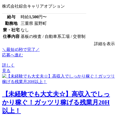
株式会社綜合キャリアオプション
給与
時給
1,500
円〜
勤務地
三重県 菰野町
寮・社宅
なし
仕事内容
基板の検査 / 自動車系工場 / 交替制
詳細を表示
＼最短45秒で完了／
応募へ進む
詳しく
見る
【未経験でも大丈夫☆】高収入でしっ
かり稼ぐ！ガッツリ稼げる残業月20H
以上！