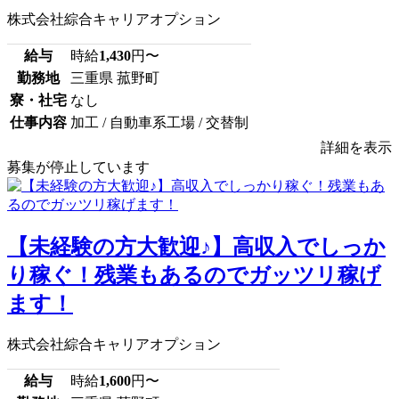
株式会社綜合キャリアオプション
給与
時給
1,430
円〜
勤務地
三重県 菰野町
寮・社宅
なし
仕事内容
加工 / 自動車系工場 / 交替制
詳細を表示
募集が停止しています
【未経験の方大歓迎♪】高収入でしっか
り稼ぐ！残業もあるのでガッツリ稼げ
ます！
株式会社綜合キャリアオプション
給与
時給
1,600
円〜