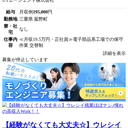
UTエージェント株式会社
給与
月収例
195,000
円
勤務地
三重県 菰野町
寮・社
なし
宅
仕事内
≪月収19.5万円・正社員≫電子部品系工場での保守
容
作業 交替制
詳細を表示
募集が停止しています
【経験がなくても大丈夫☆】ウレシイ