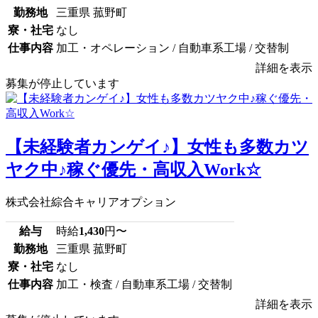
勤務地
三重県 菰野町
寮・社宅
なし
仕事内容
加工・オペレーション / 自動車系工場 / 交替制
詳細を表示
募集が停止しています
【未経験者カンゲイ♪】女性も多数カツ
ヤク中♪稼ぐ優先・高収入Work☆
株式会社綜合キャリアオプション
給与
時給
1,430
円〜
勤務地
三重県 菰野町
寮・社宅
なし
仕事内容
加工・検査 / 自動車系工場 / 交替制
詳細を表示