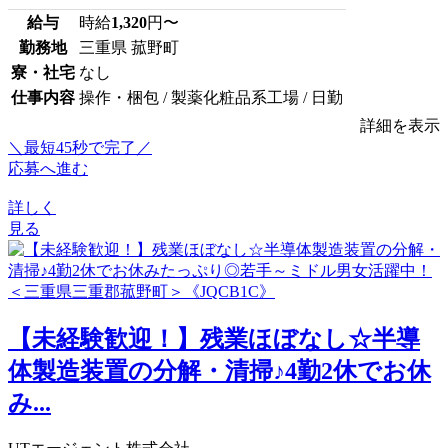
給与
時給
1,320
円〜
勤務地
三重県 菰野町
寮・社宅
なし
仕事内容
操作・梱包 / 製薬化粧品系工場 / 日勤
詳細を表示
＼最短45秒で完了／
応募へ進む
詳しく
見る
【未経験歓迎！】残業ほぼなし☆半導
体製造装置の分解・清掃♪4勤2休でお休
み...