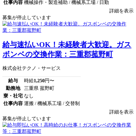
仕事内容
機械操作・製造補助 / 機械系工場 / 日勤
詳細を表示
募集が停止しています
給与速払いOK！未経験者大歓迎。ガス
ボンベの交換作業：三重郡菰野町
株式会社テクノ・サービス
給与
時給
1,250
円〜
勤務地
三重県 菰野町
寮・社宅
なし
仕事内容
運搬 / 機械系工場 / 交替制
詳細を表示
募集が停止しています