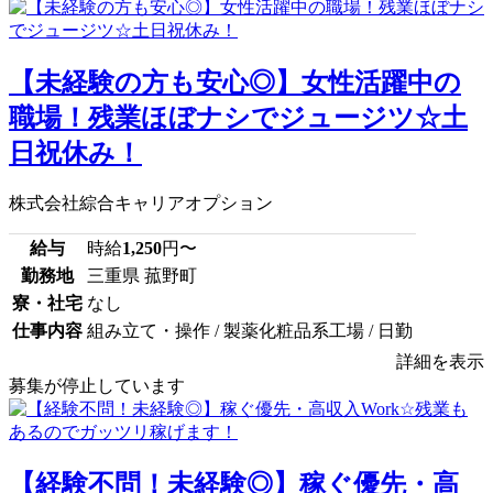
【未経験の方も安心◎】女性活躍中の
職場！残業ほぼナシでジュージツ☆土
日祝休み！
株式会社綜合キャリアオプション
給与
時給
1,250
円〜
勤務地
三重県 菰野町
寮・社宅
なし
仕事内容
組み立て・操作 / 製薬化粧品系工場 / 日勤
詳細を表示
募集が停止しています
【経験不問！未経験◎】稼ぐ優先・高