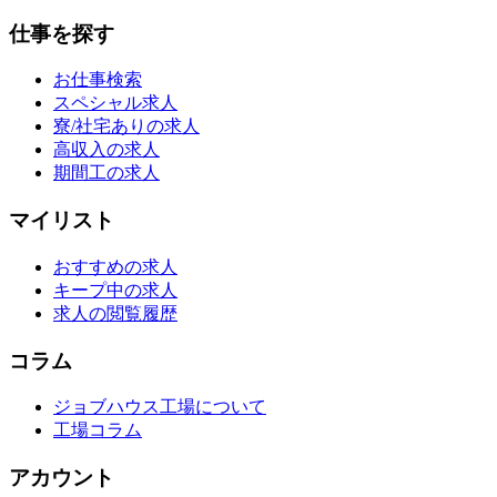
仕事を探す
お仕事検索
スペシャル求人
寮/社宅ありの求人
高収入の求人
期間工の求人
マイリスト
おすすめの求人
キープ中の求人
求人の閲覧履歴
コラム
ジョブハウス工場について
工場コラム
アカウント