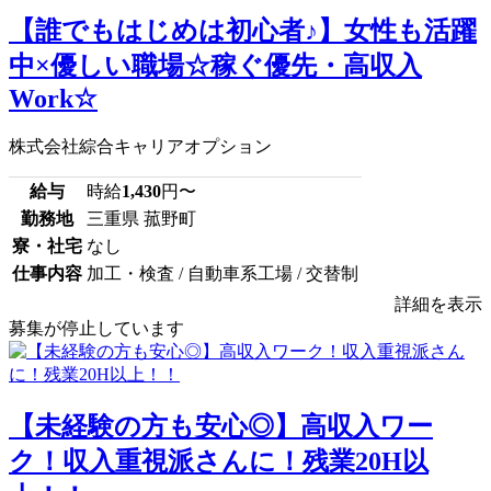
【誰でもはじめは初心者♪】女性も活躍
中×優しい職場☆稼ぐ優先・高収入
Work☆
株式会社綜合キャリアオプション
給与
時給
1,430
円〜
勤務地
三重県 菰野町
寮・社宅
なし
仕事内容
加工・検査 / 自動車系工場 / 交替制
詳細を表示
募集が停止しています
【未経験の方も安心◎】高収入ワー
ク！収入重視派さんに！残業20H以