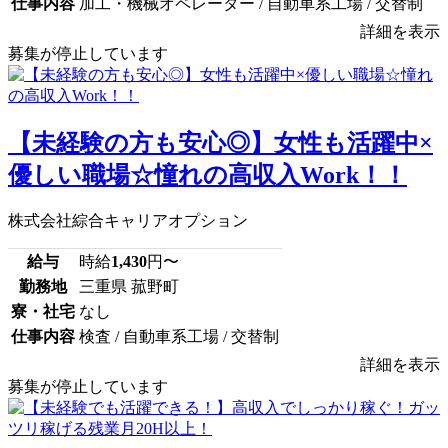
仕事内容
加工・機械オペレーター / 自動車系工場 / 交替制
詳細を表示
募集が停止しています
【未経験の方も安心◎】女性も活躍中×
優しい職場☆憧れの高収入Work！！
株式会社綜合キャリアオプション
給与
時給
1,430
円〜
勤務地
三重県 菰野町
寮・社宅
なし
仕事内容
検査 / 自動車系工場 / 交替制
詳細を表示
募集が停止しています