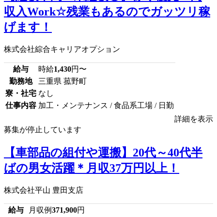
収入Work☆残業もあるのでガッツリ稼
げます！
株式会社綜合キャリアオプション
給与
時給
1,430
円〜
勤務地
三重県 菰野町
寮・社宅
なし
仕事内容
加工・メンテナンス / 食品系工場 / 日勤
詳細を表示
募集が停止しています
【車部品の組付や運搬】20代～40代半
ばの男女活躍＊月収37万円以上！
株式会社平山 豊田支店
給与
月収例
371,900
円