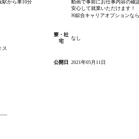
阪駅から車10分
動画で事前にお仕事内容の確
安心して就業いただけます！
※綜合キャリアオプションな
寮・社
なし
宅
ィス
2021年05月11日
公開日
――