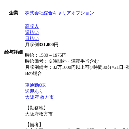
株式会社綜合キャリアオプション
企業
高収入
週払い
日払い
月収例
321,000
円
給与詳細
時給：1580～1975円
時給備考：※時間外・深夜手当含む
月収例備考：32万1000円以上可(7時間30分×21
Bの場合
車通勤OK
送迎あり
大阪府
枚方市
【勤務地】
大阪府枚方市
【備考】