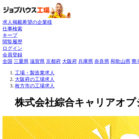
求人掲載希望の企業様
仕事検索
キープ
閲覧履歴
ログイン
会員登録
全国
三重県
滋賀県
京都府
大阪府
兵庫県
奈良県
和歌山県
寮
工場・製造業求人
大阪府の工場求人
枚方市の工場求人
株式会社綜合キャリアオプショ