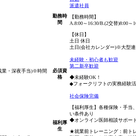
派遣社員
勤務時
【勤務時間】
間
A.8:00～16:30/B.(2交替)8:
【休日】
土日 休日
土日(会社カレンダー)※大型
未経験・初心者も歓迎
第二新卒歓迎
必須資
日+残業・深夜手当)※時間
格
◆未経験OK！
◆フォークリフトの実務経験
社会保険完備
【福利厚生】各種保険・手当
い条件あり
◆オンライン医師相談サポート(
福利厚
生
★就業前トレーニング：前ト