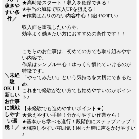
★高時給スタート！収入を確保できる！
稼ぎや
★手当の加算で収入UPを狙える！
すい条
★作業はムリのない内容中心！続けやすい♪
件／
収入面を重視したい方や、
効率よく働きたい方におすすめの条件です！！
こちらのお仕事は、初めての方でも取り組みやす
い内容で、
作業はシンプル中心！ゆっくり慣れていけるのが
特徴です。
＼未経
「やってみたい」という気持ちを大切にできるた
験
め、
OK！！
これまで経験がない方でも始めやすいのがポイン
新しい
ト♪
お仕事
に挑戦
【未経験でも進めやすいポイント★】
しやす
★覚えやすい手順！分かりやすい作業から！
い環
★基本から学べる進行！段階的にステップアップ！
境！／
★相談しやすい雰囲気！困った時に声をかけやすい
♪