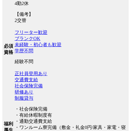
4勤2休
【備考】
2交替
フリーター歓迎
ブランクOK
未経験・初心者も歓迎
必須
学歴不問
資格
経験不問
正社員登用あり
交通費支給
社会保険完備
研修あり
制服貸与
・社会保険完備
・有給休暇制度有
・通勤交通費支給
福利
・ワンルーム寮完備（敷金・礼金0円/家具・家電・寝
厚生