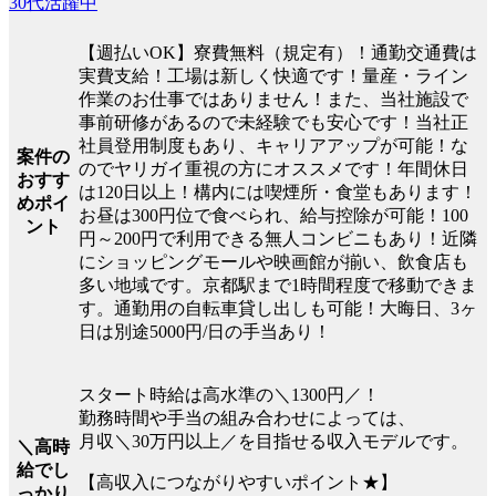
30代活躍中
【週払いOK】寮費無料（規定有）！通勤交通費は
実費支給！工場は新しく快適です！量産・ライン
作業のお仕事ではありません！また、当社施設で
事前研修があるので未経験でも安心です！当社正
社員登用制度もあり、キャリアアップが可能！な
案件の
のでヤリガイ重視の方にオススメです！年間休日
おすす
は120日以上！構内には喫煙所・食堂もあります！
めポイ
お昼は300円位で食べられ、給与控除が可能！100
ント
円～200円で利用できる無人コンビニもあり！近隣
にショッピングモールや映画館が揃い、飲食店も
多い地域です。京都駅まで1時間程度で移動できま
す。通勤用の自転車貸し出しも可能！大晦日、3ヶ
日は別途5000円/日の手当あり！
スタート時給は高水準の＼1300円／！
勤務時間や手当の組み合わせによっては、
月収＼30万円以上／を目指せる収入モデルです。
＼高時
給でし
【高収入につながりやすいポイント★】
っかり