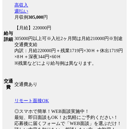
高収入
週払い
月収例
305,000
円
【月給】220000円
給与
305000円以上可※入社2ヶ月間は月給210000円※別途
詳細
交通費支給
内訳：月給220000円＋残業1719円×30Ｈ＋休出1719円
×8Ｈ＋深夜344円×60Ｈ
※残業などにより給与例は異なります。
交通
交通費あり
費
リモート面接OK
◎スマホで簡単！WEB面談実施中！
最短、即日面談もOK！お気軽にご予約ください！
応募後に届くフォームで「WEB面談」を選ぶだけ！