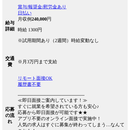
賞与/報奨金/慰労金あり
日払い
月収例
240,000
円
給与
詳細
時給 1300円
※試用期間あり（2週間）時給変動なし
交通
※月3万円まで支給
費
リモート面接OK
履歴書不要
----------------------------------------------
≪即日面接ご案内しています！≫
すぐに就業を希望されている方も安心♪
応募
応募から即日面接が可能です★★
の流
アプリ不要のオンライン面接で実施中！
れ
人気の求人はすぐに募集が終わってしまう…なんて