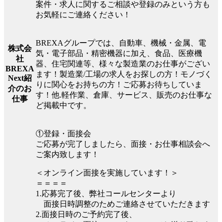
案件・求人に関するご相談や登録のみという方も
お気軽にご連絡ください！
BREXAグループでは、自動車、機械・金属、電
株式会
気・電子部品・精密機器に加え、食品、医療機
社
器、住宅関連等、様々な製造業のお仕事がござい
BREXA
ます！製造業/工場の求人をお探しの方！モノづく
Next紹
りに関心をお持ちの方！ご応募お待ちしていま
介のお
す！他.軽作業、倉庫、サービス、販売のお仕事な
仕事
ど掲載中です。
①登録・面接会
ご応募が完了しましたら、面接・お仕事相談会へ
ご案内致します！
＜オンライン面接を実施しています！＞
＝＝＝＝
1.応募完了後、弊社コールセンターより
面接日時調整のためご連絡させていただきます
2.面接日時のご予約完了後、