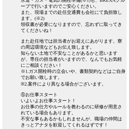
水道・ガス・電気の開栓準備(※1)も、BREXAグル
ープで行いますのでご安心ください。
また、現場までの赴任交通費も会社にて負担致し
ます。(※2)
領収書が必要になりますので、忘れずに取ってき
てくださいね！
また赴任地では担当者がお迎えにあがります。寮
の周辺環境などもお伝え致します。
知らない土地で不安なことがあるかと思います
が、専任の担当者がいますので、なんでもお気軽
にご相談ください！
※1.ガス開栓時の立会いや、書類契約などはご自身
でお願い致します。
※2.案件により異なる場合がございます。
⑤お仕事スタート
いよいよお仕事スタート！
お仕事の仕方やルールを教わるのに研修が用意さ
れている場合もあります。
不安な事もあるかもしれませんが、職場の仲間は
きっとアナタを歓迎してくれるはずです！