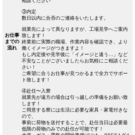
相談ください
③内定
数日以内に合否のご連絡をいたします。
就業先によって異なりますが、工場見学へご案内
お仕事
致します！
までの
終業前に実際の職場、作業内容を確認でき、より
流れ
働くイメージがつきますよ！
もし内定後や見学後に「イメージと違う…」など
不安なことがございましたらお気軽にご相談くだ
さい！
ご希望に合うお仕事が見つかるまで全力でサポー
ト致します！
④赴任〜入寮
就業先が遠方の場合は引っ越しの準備をお願い致
します！
ご用意する寮には生活に必要な家具・家電付きな
ので、
事前に荷物を送付することで、赴任当日は必要最
低限の荷物のみでの赴任が可能です！