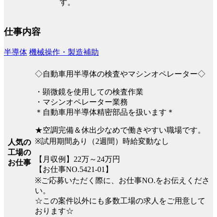
す。
仕事内容
半導体
機械操作・製造補助
◇自動車用半導体の検査やマシンオペレーター◇
・顕微鏡を使用しての検査作業
・マシンオペレーター業務
＊自動車用半導体精密部品を扱います＊
★空調完備＆休出少なめで働きやすい職場です。
※試用期間あり（2週間）時給変動なし
人気の
工場の
【月収例】22万～24万円
お仕事
【お仕事NO.5421-01】
※ご応募いただく際に、お仕事NO.をお伝えくださ
い。
☆この案件以外にも多数工場の求人をご用意して
おります☆