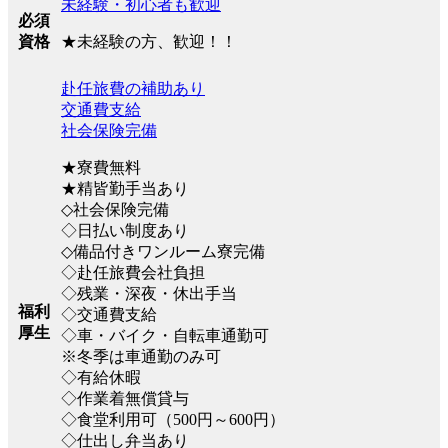
未経験・初心者も歓迎
必須
★未経験の方、歓迎！！
資格
赴任旅費の補助あり
交通費支給
社会保険完備
★寮費無料
★精皆勤手当あり
◇社会保険完備
◇日払い制度あり
◇備品付きワンルーム寮完備
◇赴任旅費会社負担
◇残業・深夜・休出手当
福利
◇交通費支給
厚生
◇車・バイク・自転車通勤可
※冬季は車通勤のみ可
◇有給休暇
◇作業着無償貸与
◇食堂利用可（500円～600円）
◇仕出し弁当あり