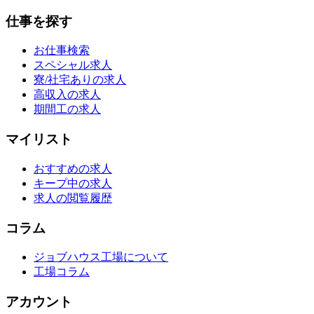
仕事を探す
お仕事検索
スペシャル求人
寮/社宅ありの求人
高収入の求人
期間工の求人
マイリスト
おすすめの求人
キープ中の求人
求人の閲覧履歴
コラム
ジョブハウス工場について
工場コラム
アカウント