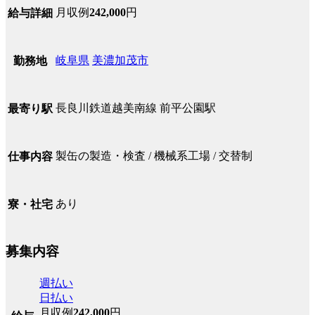
月収例
242,000
円
給与詳細
岐阜県
美濃加茂市
勤務地
長良川鉄道越美南線 前平公園駅
最寄り駅
製缶の製造・検査 / 機械系工場 / 交替制
仕事内容
あり
寮・社宅
募集内容
週払い
日払い
月収例
242,000
円