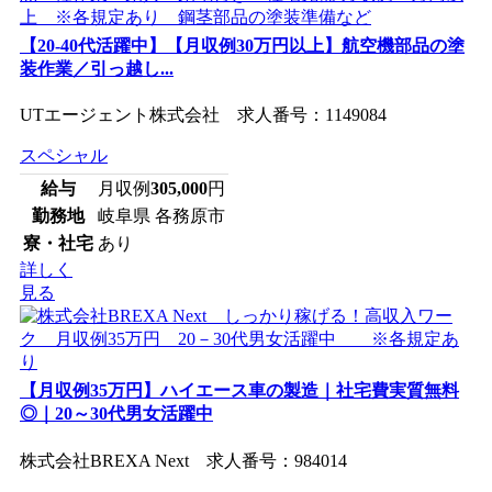
【20-40代活躍中】【月収例30万円以上】航空機部品の塗
装作業／引っ越し...
UTエージェント株式会社 求人番号：1149084
スペシャル
給与
月収例
305,000
円
勤務地
岐阜県 各務原市
寮・社宅
あり
詳しく
見る
【月収例35万円】ハイエース車の製造｜社宅費実質無料
◎｜20～30代男女活躍中
株式会社BREXA Next 求人番号：984014