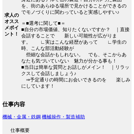
を、街のあらゆる場所で見かけることができるの
でモノづくりに関わっていると実感しやすい♪
求人の
オスス
＝■選考に関して■＝
メポイ
■自分の市場価値、知りたくないですか？ ｜直接
ント！
会話することで 新しい可能性が広がりま
す。 ∟実はこんな経歴があって ∟学生の
時、こんな部活動経験が
些細な会話かもしれない。 でも、そこからあ
なたも気づいていない 魅力が分かる事も！
■当日は簡単な質問とお話しがメイン！ ｜リラッ
クスして会話しましょう♪
⇒予定通りの時間にお会いできるのを 楽しみ
にしています！
仕事内容
機械・金属・鉄鋼
機械操作・製造補助
仕事概要