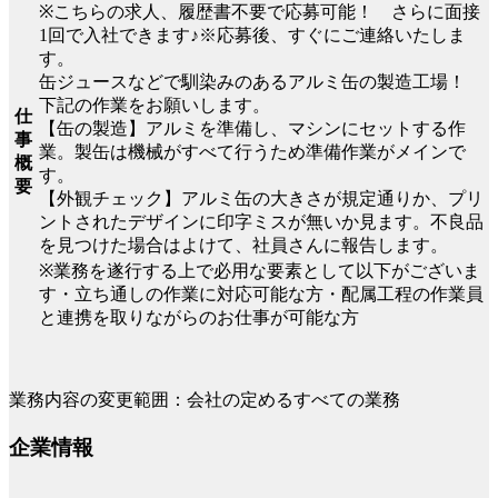
※こちらの求人、履歴書不要で応募可能！ さらに面接
1回で入社できます♪※応募後、すぐにご連絡いたしま
す。
缶ジュースなどで馴染みのあるアルミ缶の製造工場！
下記の作業をお願いします。
仕
【缶の製造】アルミを準備し、マシンにセットする作
事
業。製缶は機械がすべて行うため準備作業がメインで
概
す。
要
【外観チェック】アルミ缶の大きさが規定通りか、プリ
ントされたデザインに印字ミスが無いか見ます。不良品
を見つけた場合はよけて、社員さんに報告します。
※業務を遂行する上で必用な要素として以下がございま
す・立ち通しの作業に対応可能な方・配属工程の作業員
と連携を取りながらのお仕事が可能な方
業務内容の変更範囲：会社の定めるすべての業務
企業情報