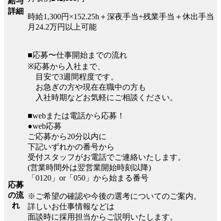
給与
詳細
時給1,300円×152.25h＋深夜手当+残業手当＋休出手当
月24.2万円以上可能
■応募〜仕事開始までの流れ
※応募から入社まで、
目安で3週間程度です。
お急ぎの方や現在在職中の方も
入社時期などお気軽にご相談ください。
■webまたは電話から応募！
●web応募
ご応募から20分以内に
下記いずれかの番号から
受付スタッフがお電話でご連絡いたします。
(営業時間外は翌営業開始時刻以降)
「0120」or「050」から始まる番号
応募
の流
※ご希望の確認や今後の選考についてのご案内。
れ
詳しいお仕事情報などは
面談時に採用担当からご説明いたします。