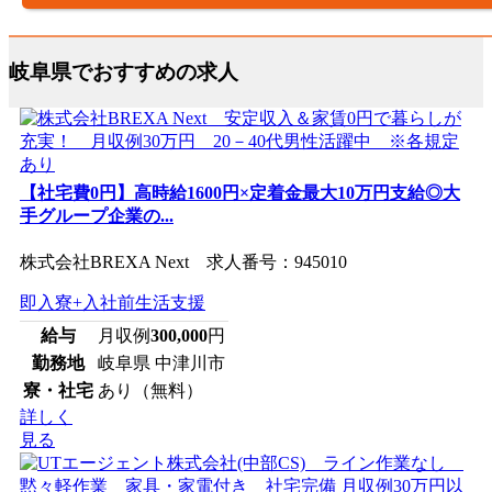
岐阜県でおすすめの求人
【社宅費0円】高時給1600円×定着金最大10万円支給◎大
手グループ企業の...
株式会社BREXA Next 求人番号：945010
即入寮+入社前生活支援
給与
月収例
300,000
円
勤務地
岐阜県 中津川市
寮・社宅
あり（無料）
詳しく
見る