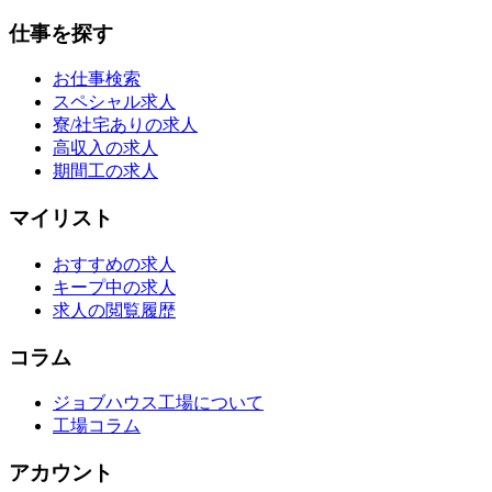
仕事を探す
お仕事検索
スペシャル求人
寮/社宅ありの求人
高収入の求人
期間工の求人
マイリスト
おすすめの求人
キープ中の求人
求人の閲覧履歴
コラム
ジョブハウス工場について
工場コラム
アカウント