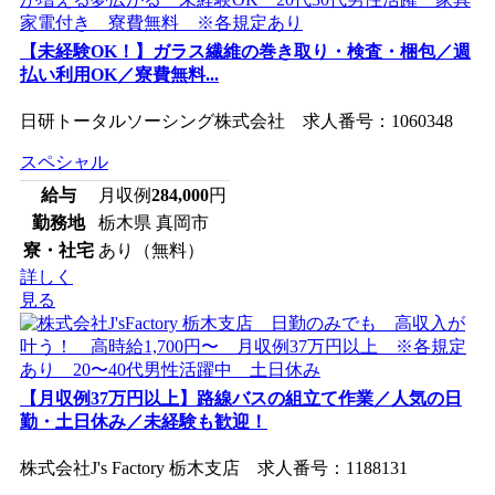
【未経験OK！】ガラス繊維の巻き取り・検査・梱包／週
払い利用OK／寮費無料...
日研トータルソーシング株式会社 求人番号：1060348
スペシャル
給与
月収例
284,000
円
勤務地
栃木県 真岡市
寮・社宅
あり（無料）
詳しく
見る
【月収例37万円以上】路線バスの組立て作業／人気の日
勤・土日休み／未経験も歓迎！
株式会社J's Factory 栃木支店 求人番号：1188131