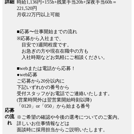
詳細
時給1,136円×155h+残業手当20h+深夜手当60h＝
221,520円
月収22万円以上可能
■応募〜仕事開始までの流れ
※応募から入社まで、
目安で3週間程度です。
お急ぎの方や現在在職中の方も
入社時期などお気軽にご相談ください。
■webまたは電話から応募！
●web応募
ご応募から20分以内に
下記いずれかの番号から
受付スタッフがお電話でご連絡いたします。
(営業時間外は翌営業開始時刻以降)
「0120」or「050」から始まる番号
応募
の流
※ご希望の確認や今後の選考についてのご案内。
れ
詳しいお仕事情報などは
面談時に採用担当からご説明いたします。