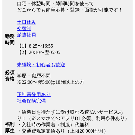
自宅・休憩時間・隙間時間を使って
どこからでも簡単応募・登録・面接が可能です！
土日休み
交替制
派遣社員
勤務
時間
【1】8:25〜16:55
【2】20:10〜翌05:05
未経験・初心者も歓迎
必須
学歴・職歴不問
資格
※22:00〜翌5:00は18歳以上の方
正社員登用あり
社会保険完備
・給料日を待たずに受け取れる速払いサービスあ
り！（※スマホでのアプリDL必須、利用条件あり）
福利
・入社時の作業着（制服）代無料
厚生
・交通費規定支給あり（上限20,000円/月）