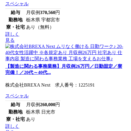
スペシャル
給与
月収例
370,560
円
勤務地
栃木県 宇都宮市
寮・社宅
あり（無料）
詳しく
見る
【製造に関わる事務業務】月収例26万円／日勤固定／寮
完備！／20代～40代...
株式会社BREXA Next 求人番号：1225191
スペシャル
給与
月収例
260,000
円
勤務地
栃木県 日光市
寮・社宅
あり
詳しく