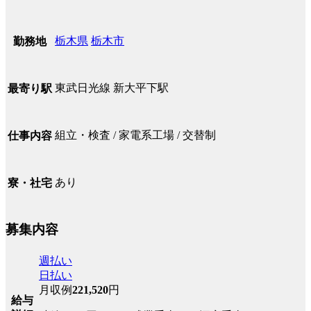
栃木県
栃木市
勤務地
東武日光線 新大平下駅
最寄り駅
組立・検査 / 家電系工場 / 交替制
仕事内容
あり
寮・社宅
募集内容
週払い
日払い
月収例
221,520
円
給与