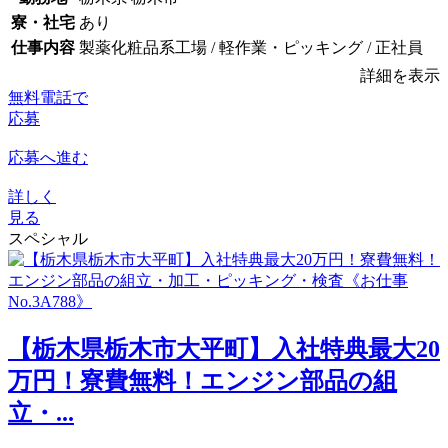
寮・社宅
あり
仕事内容
製薬化粧品系工場 / 軽作業・ピッキング / 正社員
詳細を表示
無料電話で
応募
応募へ進む
詳しく
見る
スペシャル
【栃木県栃木市大平町】入社特典最大20
万円！寮費無料！エンジン部品の組
立・...