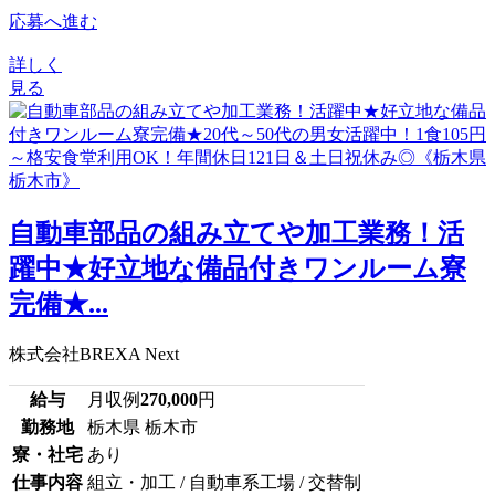
応募へ進む
詳しく
見る
自動車部品の組み立てや加工業務！活
躍中★好立地な備品付きワンルーム寮
完備★...
株式会社BREXA Next
給与
月収例
270,000
円
勤務地
栃木県 栃木市
寮・社宅
あり
仕事内容
組立・加工 / 自動車系工場 / 交替制