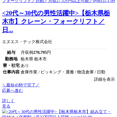
<20代～30代の男性活躍中>【栃木県栃
木市】クレーン・フォークリフト／
日...
エヌエス・テック株式会社
給与
月収例
270,795
円
勤務地
栃木県 栃木市
寮・社宅
あり
仕事内容
倉庫作業 / ピッキング・運搬 / 物流倉庫 / 日勤
詳細を表示
＼最短45秒で完了／
応募へ進む
詳しく
見る