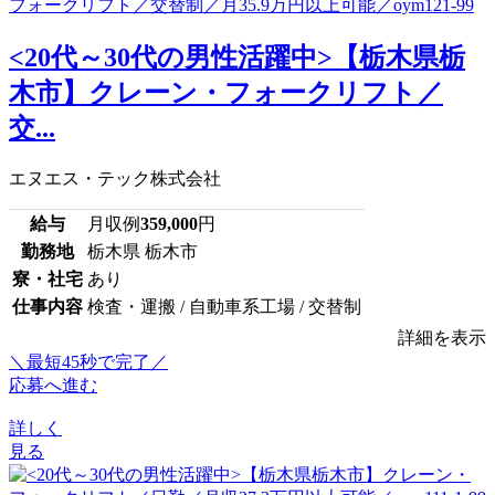
<20代～30代の男性活躍中>【栃木県栃
木市】クレーン・フォークリフト／
交...
エヌエス・テック株式会社
給与
月収例
359,000
円
勤務地
栃木県 栃木市
寮・社宅
あり
仕事内容
検査・運搬 / 自動車系工場 / 交替制
詳細を表示
＼最短45秒で完了／
応募へ進む
詳しく
見る