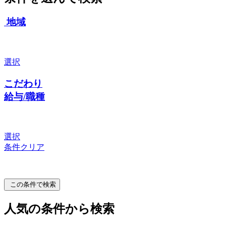
地域
選択
こだわり
給与/職種
選択
条件クリア
この条件で検索
人気の条件から検索