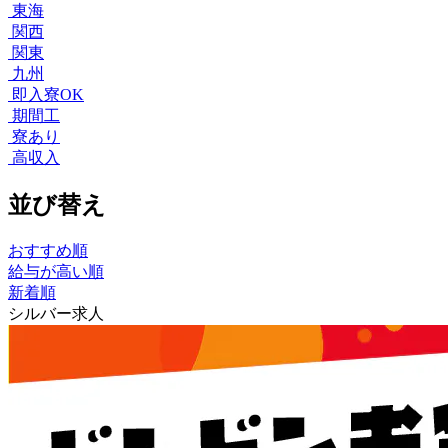
東海
関西
関東
九州
即入寮OK
期間工
寮あり
高収入
並び替え
おすすめ順
給与が高い順
新着順
シルバー求人