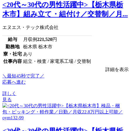
<20代～30代の男性活躍中>【栃木県栃
木市】組み立て・組付け／交替制／月...
エヌエス・テック株式会社
給与
月収例
221,520
円
勤務地
栃木県 栃木市
寮・社宅
あり
仕事内容
組立・検査 / 家電系工場 / 交替制
詳細を表示
＼最短45秒で完了／
応募へ進む
詳しく
見る