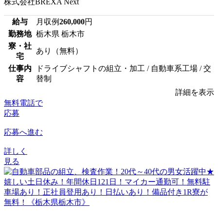
株式会社BREXA Next
給与
月収例
260,000
円
勤務地
栃木県 栃木市
寮・社
あり（無料）
宅
仕事内
ドライブシャフトの組立・加工 / 自動車系工場 / 交
容
替制
詳細を表示
無料電話で
応募
応募へ進む
詳しく
見る