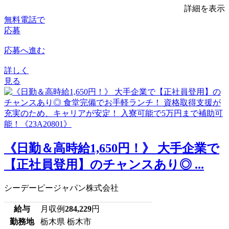
詳細を表示
無料電話で
応募
応募へ進む
詳しく
見る
《日勤＆高時給1,650円！》 大手企業で
【正社員登用】のチャンスあり◎ ...
シーデーピージャパン株式会社
給与
月収例
284,229
円
勤務地
栃木県 栃木市