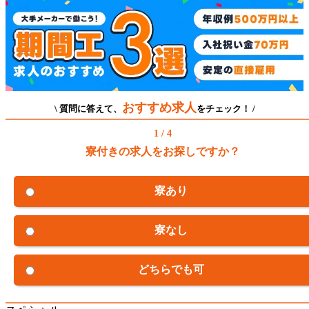
おすすめ求人
\ 質問に答えて、
をチェック！ /
1 / 4
寮付きの求人をお探しですか？
寮あり
寮なし
どちらでも可