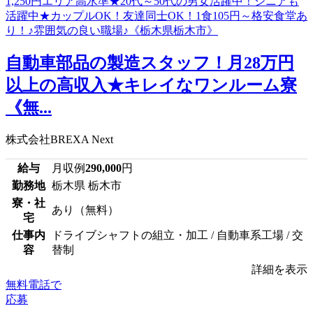
自動車部品の製造スタッフ！月28万円
以上の高収入★キレイなワンルーム寮
《無...
株式会社BREXA Next
給与
月収例
290,000
円
勤務地
栃木県 栃木市
寮・社
あり（無料）
宅
仕事内
ドライブシャフトの組立・加工 / 自動車系工場 / 交
容
替制
詳細を表示
無料電話で
応募