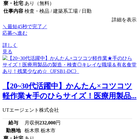
寮・社宅
あり（無料）
仕事内容
検査・検品 / 建築系工場 / 日勤
詳細を表示
＼最短45秒で完了／
応募へ進む
詳しく
見る
【20~30代活躍中】かんたん×コツコツ
軽作業★手のひらサイズ！医療用製品...
UTエージェント株式会社
給与
月収例
232,000
円
勤務地
栃木県 栃木市
寮・社宅
あり