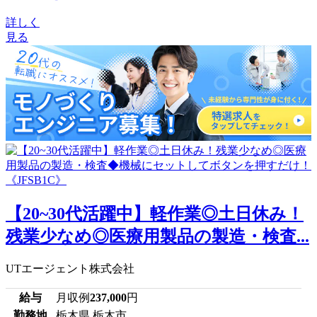
詳しく
見る
【20~30代活躍中】軽作業◎土日休み！
残業少なめ◎医療用製品の製造・検査...
UTエージェント株式会社
給与
月収例
237,000
円
勤務地
栃木県 栃木市