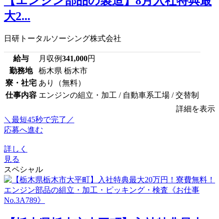
【エンジン部品の製造】8月入社特典最
大2...
日研トータルソーシング株式会社
給与
月収例
341,000
円
勤務地
栃木県 栃木市
寮・社宅
あり（無料）
仕事内容
エンジンの組立・加工 / 自動車系工場 / 交替制
詳細を表示
＼最短45秒で完了／
応募へ進む
詳しく
見る
スペシャル