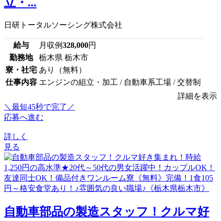
立・...
日研トータルソーシング株式会社
給与
月収例
328,000
円
勤務地
栃木県 栃木市
寮・社宅
あり（無料）
仕事内容
エンジンの組立・加工 / 自動車系工場 / 交替制
詳細を表示
＼最短45秒で完了／
応募へ進む
詳しく
見る
自動車部品の製造スタッフ！クルマ好