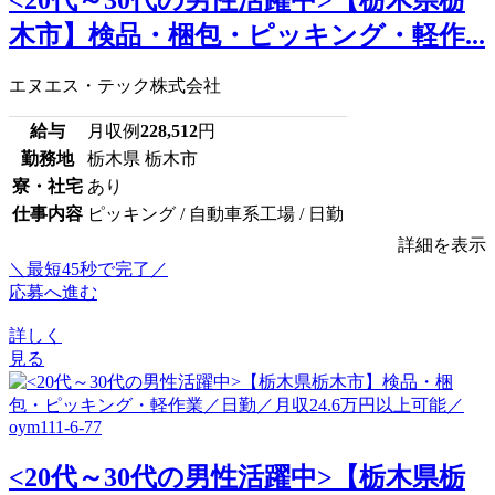
<20代～30代の男性活躍中>【栃木県栃
木市】検品・梱包・ピッキング・軽作...
エヌエス・テック株式会社
給与
月収例
228,512
円
勤務地
栃木県 栃木市
寮・社宅
あり
仕事内容
ピッキング / 自動車系工場 / 日勤
詳細を表示
＼最短45秒で完了／
応募へ進む
詳しく
見る
<20代～30代の男性活躍中>【栃木県栃