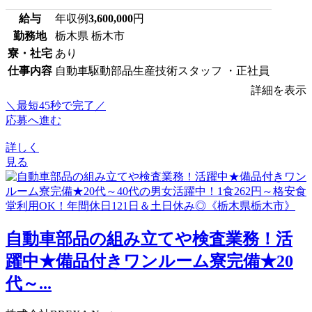
給与
年収例
3,600,000
円
勤務地
栃木県 栃木市
寮・社宅
あり
仕事内容
自動車駆動部品生産技術スタッフ ・正社員
詳細を表示
＼最短45秒で完了／
応募へ進む
詳しく
見る
自動車部品の組み立てや検査業務！活
躍中★備品付きワンルーム寮完備★20
代～...