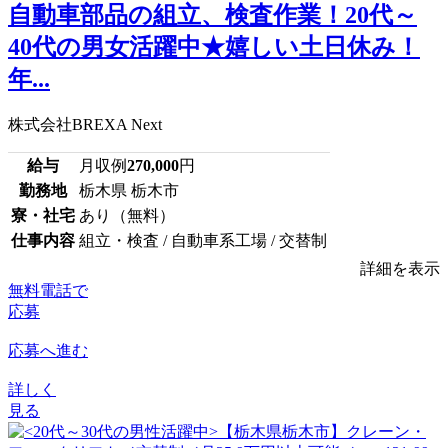
自動車部品の組立、検査作業！20代～
40代の男女活躍中★嬉しい土日休み！
年...
株式会社BREXA Next
給与
月収例
270,000
円
勤務地
栃木県 栃木市
寮・社宅
あり（無料）
仕事内容
組立・検査 / 自動車系工場 / 交替制
詳細を表示
無料電話で
応募
応募へ進む
詳しく
見る