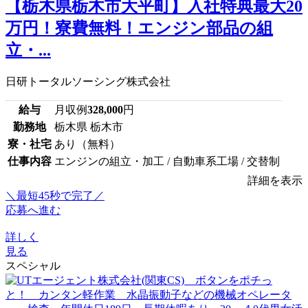
【栃木県栃木市大平町】入社特典最大20
万円！寮費無料！エンジン部品の組
立・...
日研トータルソーシング株式会社
給与
月収例
328,000
円
勤務地
栃木県 栃木市
寮・社宅
あり（無料）
仕事内容
エンジンの組立・加工 / 自動車系工場 / 交替制
詳細を表示
＼最短45秒で完了／
応募へ進む
詳しく
見る
スペシャル