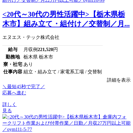
<20代～30代の男性活躍中>【栃木県栃
木市】組み立て・組付け／交替制／月...
エヌエス・テック株式会社
給与
月収例
221,520
円
勤務地
栃木県 栃木市
寮・社宅
あり
仕事内容
組立・組み立て / 家電系工場 / 交替制
詳細を表示
＼最短45秒で完了／
応募へ進む
詳しく
見る