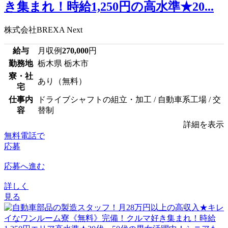
き集まれ！時給1,250円の高水準★20...
株式会社BREXA Next
給与
月収例
270,000
円
勤務地
栃木県 栃木市
寮・社
あり（無料）
宅
仕事内
ドライブシャフトの組立・加工 / 自動車系工場 / 交
容
替制
詳細を表示
無料電話で
応募
応募へ進む
詳しく
見る