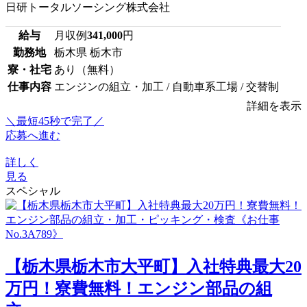
日研トータルソーシング株式会社
給与
月収例
341,000
円
勤務地
栃木県 栃木市
寮・社宅
あり（無料）
仕事内容
エンジンの組立・加工 / 自動車系工場 / 交替制
詳細を表示
＼最短45秒で完了／
応募へ進む
詳しく
見る
スペシャル
【栃木県栃木市大平町】入社特典最大20
万円！寮費無料！エンジン部品の組