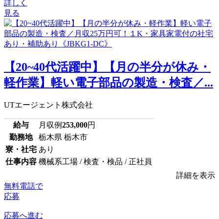
詳しく
見る
【20~40代活躍中】【月の半分が休み・
軽作業】軽い電子部品の製造・検査／...
UTエージェント株式会社
給与
月収例
253,000
円
勤務地
栃木県 栃木市
寮・社宅
あり
仕事内容
機械系工場 / 検査・検品 / 正社員
詳細を表示
無料電話で
応募
応募へ進む