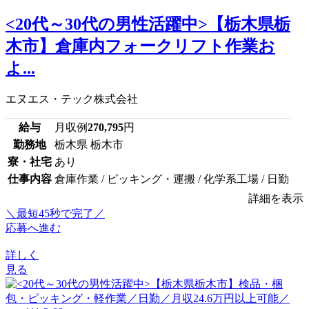
<20代～30代の男性活躍中>【栃木県栃
木市】倉庫内フォークリフト作業お
よ...
エヌエス・テック株式会社
給与
月収例
270,795
円
勤務地
栃木県 栃木市
寮・社宅
あり
仕事内容
倉庫作業 / ピッキング・運搬 / 化学系工場 / 日勤
詳細を表示
＼最短45秒で完了／
応募へ進む
詳しく
見る