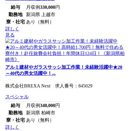
給与
月収例
330,000
円
勤務地
新潟県 上越市
寮・社宅
あり（無料）
詳しく
見る
アルミ建材やガラスサッシ加工作業！未経験活躍中★20
～40代の男女活躍中！...
株式会社BREXA Next 求人番号：845029
スペシャル
給与
月収例
340,000
円
勤務地
新潟県 柏崎市
寮・社宅
あり（無料）
詳しく