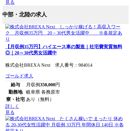
見る
中部・北陸の求人
【月収例35万円】ハイエース車の製造｜社宅費実質無料
◎｜20～30代男女活躍中
株式会社BREXA Next 求人番号：984014
ゴールド求人
給与
月収例
350,000
円
勤務地
岐阜県 各務原市
寮・社宅
あり（無料）
詳しく
見る