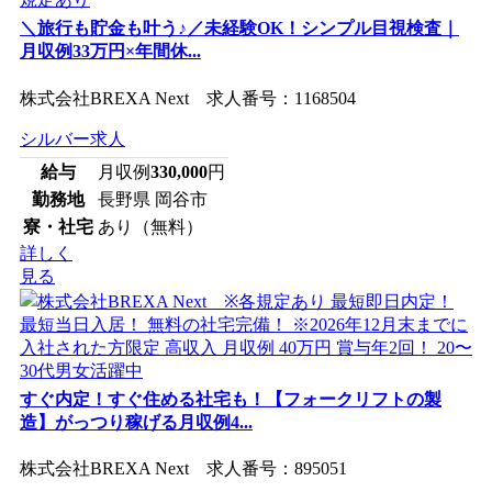
＼旅行も貯金も叶う♪／未経験OK！シンプル目視検査｜
月収例33万円×年間休...
株式会社BREXA Next 求人番号：1168504
シルバー求人
給与
月収例
330,000
円
勤務地
長野県 岡谷市
寮・社宅
あり（無料）
詳しく
見る
すぐ内定！すぐ住める社宅も！【フォークリフトの製
造】がっつり稼げる月収例4...
株式会社BREXA Next 求人番号：895051