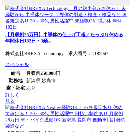
【月収例25万円】半導体の仕上げ工程／たっぷり休める
年間休日182日・3勤...
株式会社BREXA Technology 求人番号：1185947
スペシャル
給与
月収例
250,000
円
勤務地
新潟県 妙高市
寮・社宅
あり
詳しく
見る