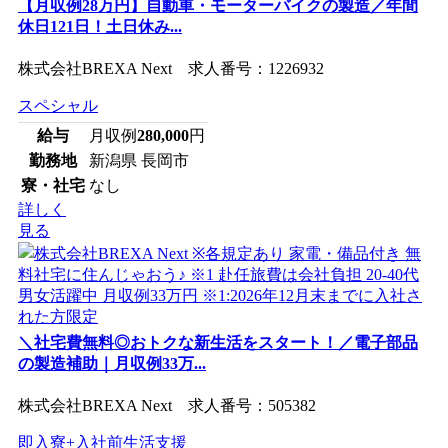
【月収例28万円】自動車・モーターバイクの製造／年間
休日121日！土日休み...
株式会社BREXA Next 求人番号：1226932
スペシャル
給与
月収例
280,000
円
勤務地
新潟県 長岡市
寮・社宅
なし
詳しく
見る
＼社宅費無料◎おトクな新生活をスタート！／電子部品
の製造補助｜月収例33万...
株式会社BREXA Next 求人番号：505382
即入寮+入社前生活支援