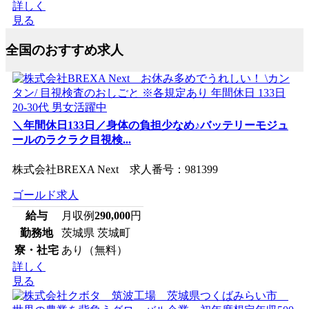
詳しく
見る
全国のおすすめ求人
＼年間休日133日／身体の負担少なめ♪バッテリーモジュ
ールのラクラク目視検...
株式会社BREXA Next 求人番号：981399
ゴールド求人
給与
月収例
290,000
円
勤務地
茨城県 茨城町
寮・社宅
あり（無料）
詳しく
見る