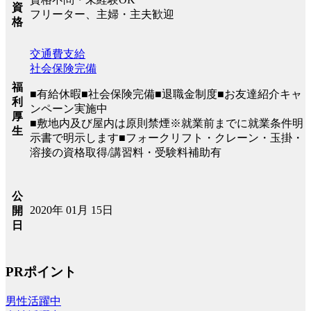
資
フリーター、主婦・主夫歓迎
格
交通費支給
社会保険完備
福
■有給休暇■社会保険完備■退職金制度■お友達紹介キャ
利
ンペーン実施中
厚
■敷地内及び屋内は原則禁煙※就業前までに就業条件明
生
示書で明示します■フォークリフト・クレーン・玉掛・
溶接の資格取得/講習料・受験料補助有
公
2020年 01月 15日
開
日
PRポイント
男性活躍中