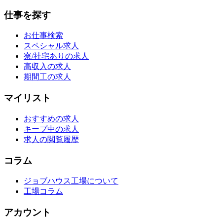
仕事を探す
お仕事検索
スペシャル求人
寮/社宅ありの求人
高収入の求人
期間工の求人
マイリスト
おすすめの求人
キープ中の求人
求人の閲覧履歴
コラム
ジョブハウス工場について
工場コラム
アカウント