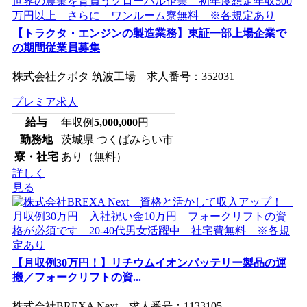
【トラクタ・エンジンの製造業務】東証一部上場企業で
の期間従業員募集
株式会社クボタ 筑波工場 求人番号：352031
プレミア求人
給与
年収例
5,000,000
円
勤務地
茨城県 つくばみらい市
寮・社宅
あり（無料）
詳しく
見る
【月収例30万円！】リチウムイオンバッテリー製品の運
搬／フォークリフトの資...
株式会社BREXA Next 求人番号：1133105