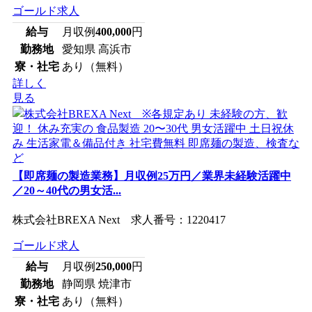
ゴールド求人
給与
月収例
400,000
円
勤務地
愛知県 高浜市
寮・社宅
あり（無料）
詳しく
見る
【即席麺の製造業務】月収例25万円／業界未経験活躍中
／20～40代の男女活...
株式会社BREXA Next 求人番号：1220417
ゴールド求人
給与
月収例
250,000
円
勤務地
静岡県 焼津市
寮・社宅
あり（無料）