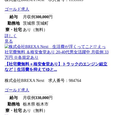
ゴールド求人
給与
月収例
300,000
円
勤務地
茨城県 茨城町
寮・社宅
あり（無料）
詳しく
見る
【社宅費無料＋格安食堂あり】トラックのエンジン組立
など｜生活費を抑えてゆと...
株式会社BREXA Next 求人番号：984764
ゴールド求人
給与
月収例
330,000
円
勤務地
栃木県 栃木市
寮・社宅
あり（無料）