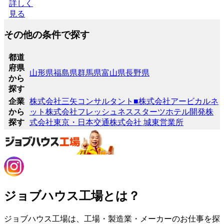
詳しく
見る
その他の条件で探す
都道
府県
山形県
福島県
群馬県
富山県
長野県
から
探す
企業
株式会社三矢コンサルタント
■株式会社アービカルネ
から
ット
株式会社フレッシュネス
スターツホテル開発株
探す
式会社
東京・日本交通株式会社 城東営業所
ジョブハウス工場とは？
ジョブハウス工場は、工場・製造業・メーカーのお仕事を探