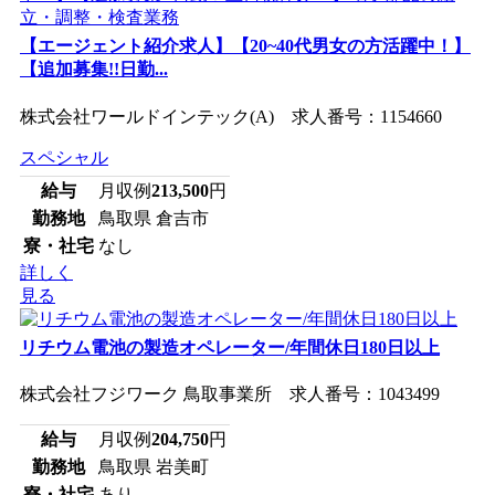
【エージェント紹介求人】【20~40代男女の方活躍中！】
【追加募集!!日勤...
株式会社ワールドインテック(A) 求人番号：1154660
スペシャル
給与
月収例
213,500
円
勤務地
鳥取県 倉吉市
寮・社宅
なし
詳しく
見る
リチウム電池の製造オペレーター/年間休日180日以上
株式会社フジワーク 鳥取事業所 求人番号：1043499
給与
月収例
204,750
円
勤務地
鳥取県 岩美町
寮・社宅
あり