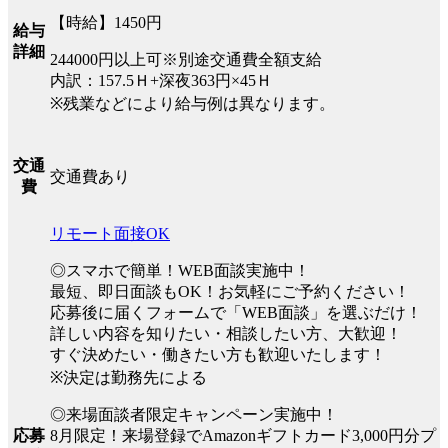
【時給】1450円
給与
詳細
244000円以上可※別途交通費全額支給
内訳：157.5Ｈ+深夜363円×45Ｈ
※残業などにより給与例は異なります。
交通
交通費あり
費
リモート面接OK
◎スマホで簡単！WEB面談実施中！
最短、即日面談もOK！お気軽にご予約ください！
応募後に届くフォームで「WEB面談」を選ぶだけ！
詳しい内容を知りたい・相談したい方、大歓迎！
すぐ決めたい・働きたい方も歓迎いたします！
※決定は勤務先による
◎来場面談者限定キャンペーン実施中！
8月限定！来場登録でAmazonギフトカード3,000円分プ
応募