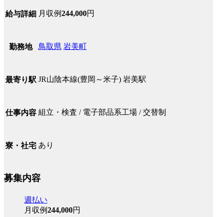
月収例
244,000
円
給与詳細
鳥取県
岩美町
勤務地
JR山陰本線(豊岡～米子) 岩美駅
最寄り駅
組立・検査 / 電子部品系工場 / 交替制
仕事内容
あり
寮・社宅
募集内容
週払い
月収例
244,000
円