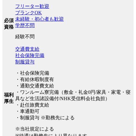
フリーター歓迎
ブランクOK
未経験・初心者も歓迎
必須
学歴不問
資格
経験不問
交通費支給
社会保険完備
制服貸与
・社会保険完備
・有給休暇制度有
・通勤交通費支給
・ワンルーム寮完備（敷金・礼金0円/家具・家電・寝
福利
具など生活諸設備付/NHK受信料会社負担）
厚生
・赴任旅費支給
・車通勤可
・制服貸与 ※勤務先による
※当社規定による
※待遇は勤務先により異なります。