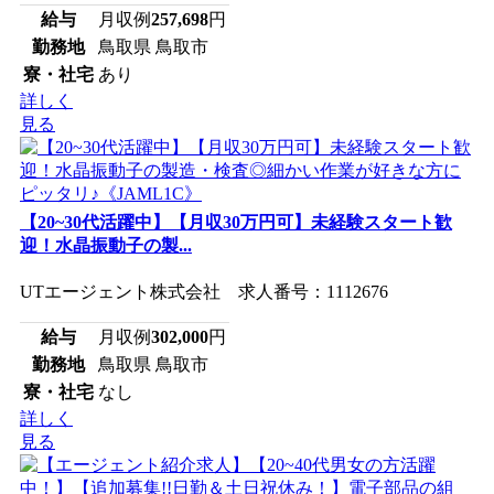
給与
月収例
257,698
円
勤務地
鳥取県 鳥取市
寮・社宅
あり
詳しく
見る
【20~30代活躍中】【月収30万円可】未経験スタート歓
迎！水晶振動子の製...
UTエージェント株式会社 求人番号：1112676
給与
月収例
302,000
円
勤務地
鳥取県 鳥取市
寮・社宅
なし
詳しく
見る