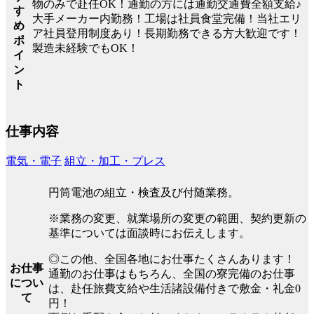
物のみで赴任OK！通勤の方には通勤交通費全額支給♪
す
大手メーカー内勤務！工場は社員食堂完備！当社エリ
め
ア社員登用制度あり！長期勤務できる方大歓迎です！
ポ
製造未経験でもOK！
イ
ン
ト
仕事内容
電気・電子
組立・加工・プレス
円筒電池の組立・検査及び付随業務。
※業務の変更、就業場所の変更の範囲、契約更新の
基準については面談時にお伝えします。
◎この他、全国各地にお仕事たくさんあります！
お仕事
通勤のお仕事はもちろん、全国の寮完備のお仕事
につい
は、赴任旅費支給や生活諸設備付きで敷金・礼金0
て
円！