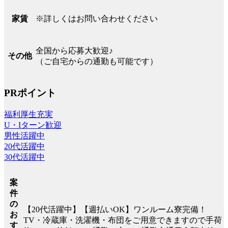
※詳しくはお問い合わせください
家賃
全国から応募大歓迎♪
その他
（ご自宅からの通勤も可能です）
PRポイント
福利厚生充実
U・Iターン歓迎
男性活躍中
20代活躍中
30代活躍中
案
件
の
【20代活躍中】【週払いOK】ワンルーム寮完備！
お
TV・冷蔵庫・洗濯機・布団をご用意できますので手荷
す