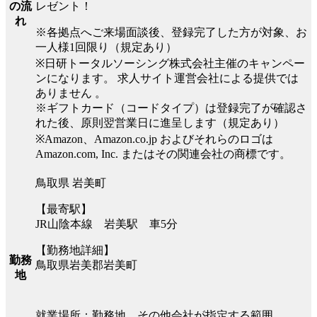
レゼント！
の流
れ
※各拠点へご来場面談後、登録完了した方が対象、お
一人様1回限り（規定あり）
※日研トータルソーシング株式会社主催のキャンペー
ンになります。 求人サイト運営会社による提供では
ありません 。
※ギフトカード（コードタイプ）は登録完了が確認さ
れた後、原則翌営業日に進呈します（規定あり）
※Amazon、Amazon.co.jp およびそれらのロゴは
Amazon.com, Inc. またはその関連会社の商標です。
鳥取県 岩美町
【最寄駅】
JR山陰本線 岩美駅 車5分
【勤務地詳細】
勤務
鳥取県岩美郡岩美町
地
就業場所：勤務地、その他会社が指定する範囲