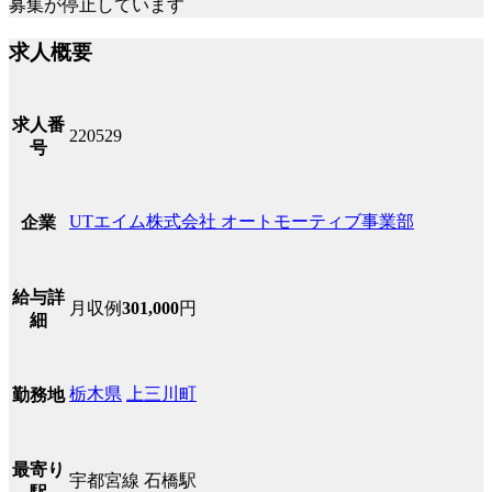
募集が停止しています
求人概要
求人番
220529
号
UTエイム株式会社 オートモーティブ事業部
企業
給与詳
月収例
301,000
円
細
栃木県
上三川町
勤務地
最寄り
宇都宮線 石橋駅