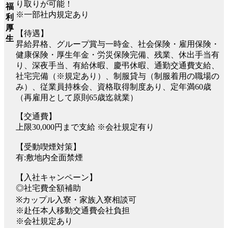
り取りが可能！
福
※一部社内規定あり
利
厚
【待遇】
生
昇給昇格、グループ賞与一時金、社会保険・雇用保険・
健康保険・厚生年金・労災保険完備、残業、休出手当有
り、深夜手当、有給休暇、慶弔休暇、通勤交通費支給、
社宅完備（※規定あり）、制服貸与（制服着用の職場の
み）、従業員持株会、資格取得制度あり、定年満60歳
（再雇用として原則65歳迄就業）
【交通費】
上限30,000円まで支給 ※会社規定有り
【受動喫煙対策】
有:敷地内全面禁煙
【入社キャンペーン】
◎社宅費全額補助
※カップル入寮・家族入寮相談可
※赴任本人移動交通費会社負担
※会社規定あり