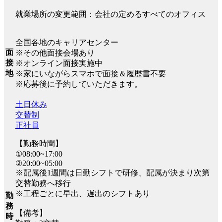
就業場所の変更範囲：会社の定めるすべてのオフィス
全国各地のキャリアセンター
面
※その他面接会場あり
接
※オンライン面接実施中
地
※家にいながらスマホで面接＆履歴書不要
※応募後に予約していただきます。
土日休み
交替制
正社員
【勤務時間】
①08:00~17:00
②20:00~05:00
※配属後1週間は日勤シフトで研修、配属が決まり次第
交替勤務へ移行
※工程ごとに早出、遅出のシフトあり
勤
務
【備考】
時