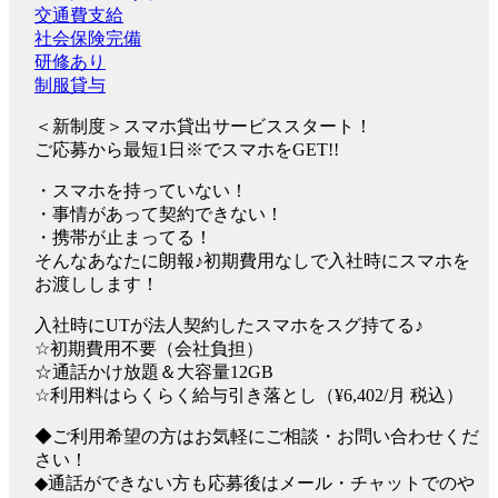
交通費支給
社会保険完備
研修あり
制服貸与
＜新制度＞スマホ貸出サービススタート！
ご応募から最短1日※でスマホをGET!!
・スマホを持っていない！
・事情があって契約できない！
・携帯が止まってる！
そんなあなたに朗報♪初期費用なしで入社時にスマホを
お渡しします！
入社時にUTが法人契約したスマホをスグ持てる♪
☆初期費用不要（会社負担）
☆通話かけ放題＆大容量12GB
☆利用料はらくらく給与引き落とし（¥6,402/月 税込）
◆ご利用希望の方はお気軽にご相談・お問い合わせくだ
さい！
◆通話ができない方も応募後はメール・チャットでのや