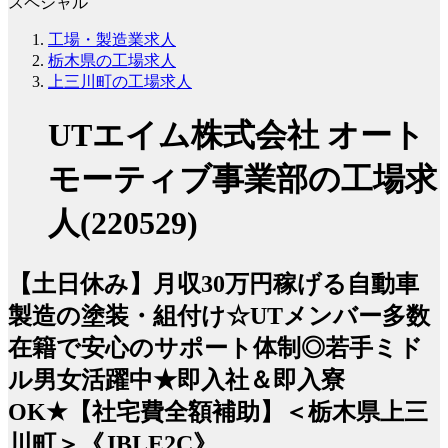
スペシャル
工場・製造業求人
栃木県の工場求人
上三川町の工場求人
UTエイム株式会社 オート
モーティブ事業部の工場求
人(220529)
【土日休み】月収30万円稼げる自動車
製造の塗装・組付け☆UTメンバー多数
在籍で安心のサポート体制◎若手ミド
ル男女活躍中★即入社＆即入寮
OK★【社宅費全額補助】＜栃木県上三
川町＞《JBLE2C》