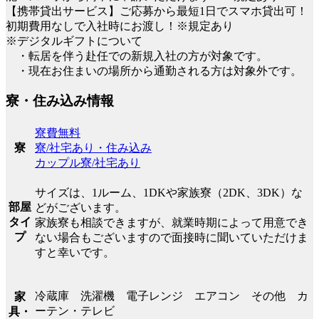
【携帯貸出サービス】ご応募から最短1日でスマホ貸出可！
初期費用なしで入社時にお渡し！※規定あり
※デジタルギフトについて
・転居を伴う赴任での新規入社の方が対象です。
・現在お住まいの場所から通勤される方は対象外です。
寮・住み込み情報
寮費無料
寮/社宅あり・住み込み
寮
カップル寮/社宅あり
サイズは、1ルーム、1DKや家族寮（2DK、3DK）な
部屋
どがございます。
タイ
家族寮も相談できますが、就業時期によって用意でき
プ
ない場合もございますので面接時に聞いていただけま
すと幸いです。
冷蔵庫 洗濯機 電子レンジ エアコン その他 カ
家
ーテン・テレビ
具・