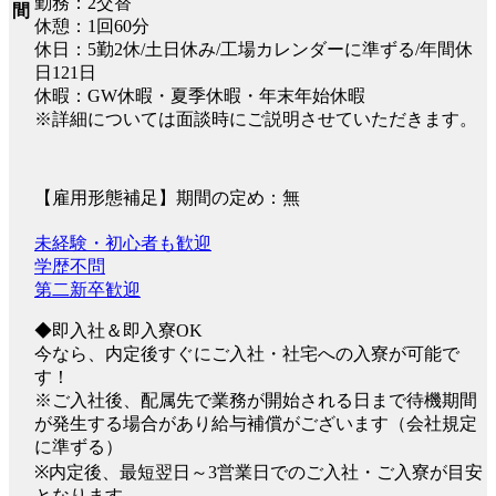
勤務：2交替
間
休憩：1回60分
休日：5勤2休/土日休み/工場カレンダーに準ずる/年間休
日121日
休暇：GW休暇・夏季休暇・年末年始休暇
※詳細については面談時にご説明させていただきます。
【雇用形態補足】期間の定め：無
未経験・初心者も歓迎
学歴不問
第二新卒歓迎
◆即入社＆即入寮OK
今なら、内定後すぐにご入社・社宅への入寮が可能で
す！
※ご入社後、配属先で業務が開始される日まで待機期間
が発生する場合があり給与補償がございます（会社規定
に準ずる）
※内定後、最短翌日～3営業日でのご入社・ご入寮が目安
となります。