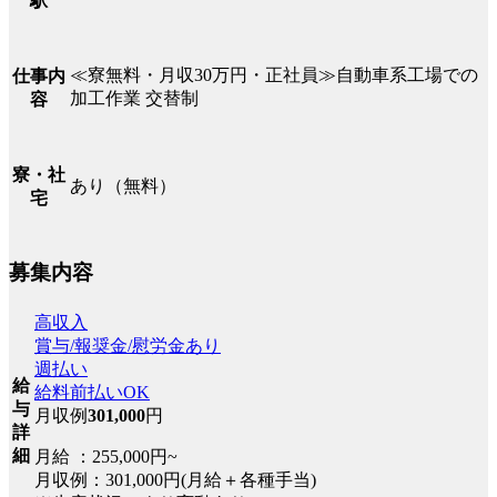
駅
≪寮無料・月収30万円・正社員≫自動車系工場での
仕事内
加工作業 交替制
容
寮・社
あり（無料）
宅
募集内容
高収入
賞与/報奨金/慰労金あり
週払い
給
給料前払いOK
与
月収例
301,000
円
詳
細
月給 ：255,000円~
月収例：301,000円(月給＋各種手当)