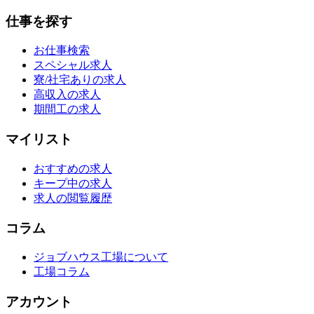
仕事を探す
お仕事検索
スペシャル求人
寮/社宅ありの求人
高収入の求人
期間工の求人
マイリスト
おすすめの求人
キープ中の求人
求人の閲覧履歴
コラム
ジョブハウス工場について
工場コラム
アカウント