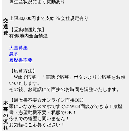
※生産状況により変動あり
上限30,000円まで支給 ※会社規定有り
交
通
【受動喫煙対策】
費
有:敷地内全面禁煙
大量募集
急募
履歴書不要
【応募方法】
「Webで応募」「電話で応募」ボタンよりご応募をお願
いいたします。
その後、お電話にて面接のお時間を調整いたします。
【履歴書不要☆オンライン面接OK】
応
家にいながらスマホですぐにWEB面談ができる！履歴
募
書・志望動機不要・私服でOK！
の
今までの経歴も問いません！
流
お気軽にご応募ください！
れ