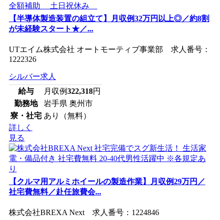
【半導体製造装置の組立て】月収例32万円以上◎／約8割
が未経験スタート★／...
UTエイム株式会社 オートモーティブ事業部 求人番号：
1222326
シルバー求人
給与
月収例
322,318
円
勤務地
岩手県 奥州市
寮・社宅
あり（無料）
詳しく
見る
【クルマ用アルミホイールの製造作業】月収例29万円／
社宅費無料／赴任旅費会...
株式会社BREXA Next 求人番号：1224846