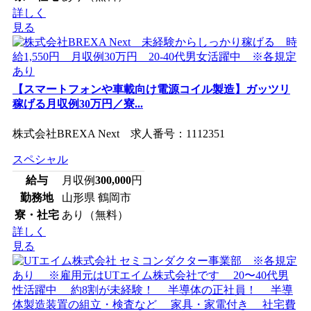
詳しく
見る
【スマートフォンや車載向け電源コイル製造】ガッツリ
稼げる月収例30万円／寮...
株式会社BREXA Next 求人番号：1112351
スペシャル
給与
月収例
300,000
円
勤務地
山形県 鶴岡市
寮・社宅
あり（無料）
詳しく
見る