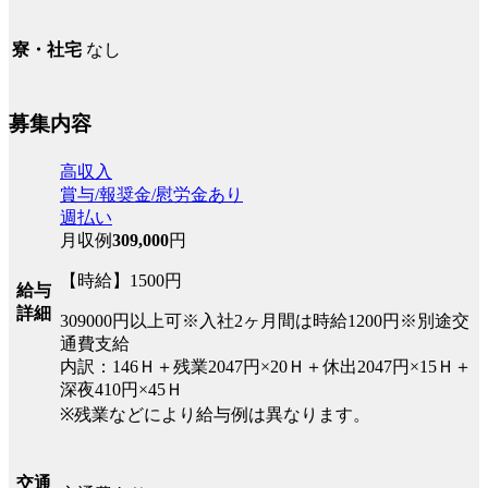
なし
寮・社宅
募集内容
高収入
賞与/報奨金/慰労金あり
週払い
月収例
309,000
円
【時給】1500円
給与
詳細
309000円以上可※入社2ヶ月間は時給1200円※別途交
通費支給
内訳：146Ｈ＋残業2047円×20Ｈ＋休出2047円×15Ｈ＋
深夜410円×45Ｈ
※残業などにより給与例は異なります。
交通