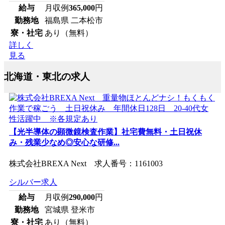
給与
月収例
365,000
円
勤務地
福島県 二本松市
寮・社宅
あり（無料）
詳しく
見る
北海道・東北の求人
【光半導体の顕微鏡検査作業】社宅費無料・土日祝休
み・残業少なめ◎安心な研修...
株式会社BREXA Next 求人番号：1161003
シルバー求人
給与
月収例
290,000
円
勤務地
宮城県 登米市
寮・社宅
あり（無料）