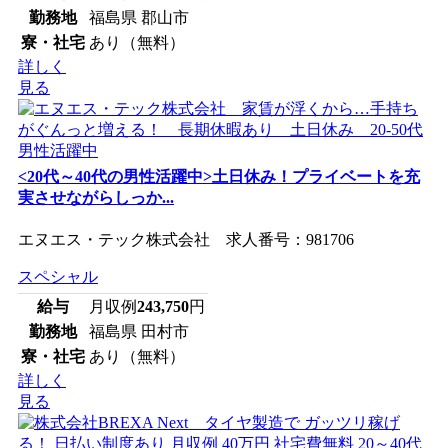
勤務地
福島県 郡山市
寮・社宅
あり（無料）
詳しく
見る
<20代～40代の男性活躍中>土日休み！プライベートを充
実させながらしっか...
エヌエス・テック株式会社 求人番号：981706
スペシャル
給与
月収例
243,750
円
勤務地
福島県 田村市
寮・社宅
あり（無料）
詳しく
見る