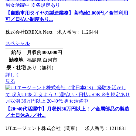
【自動車用タイヤの製造業務】高時給2,000円／食堂利用
可／日払い制度あり...
株式会社BREXA Next 求人番号：1126444
スペシャル
給与
月収例
400,000
円
勤務地
福島県 白河市
寮・社宅
あり（無料）
詳しく
見る
【20~40代活躍中】月収例36万円以上！／金属部品の製造
／土日休み♪／社...
UTエージェント株式会社（関東） 求人番号：1211831