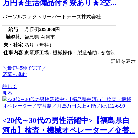
万円★生活備品付き寮あり★2交...
パーソルファクトリーパートナーズ株式会社
給与
月収例
285,000
円
勤務地
福島県 白河市
寮・社宅
あり（無料）
仕事内容
家電系工場 / 機械操作・製造補助 / 交替制
詳細を表示
＼最短45秒で完了／
応募へ進む
詳しく
見る
<20代～30代の男性活躍中>【福島県白
河市】検査・機械オペレーター／交替...