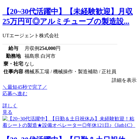
【20~30代活躍中】【未経験歓迎】月収
25万円可◎アルミチューブの製造設...
UTエージェント株式会社
給与
月収例
254,000
円
勤務地
福島県 白河市
寮・社宅
なし
仕事内容
機械系工場 / 機械操作・製造補助 / 正社員
詳細を表示
＼最短45秒で完了／
応募へ進む
詳しく
見る