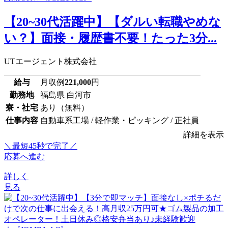
【20~30代活躍中】【ダルい転職やめな
い？】面接・履歴書不要！たった3分...
UTエージェント株式会社
給与
月収例
221,000
円
勤務地
福島県 白河市
寮・社宅
あり（無料）
仕事内容
自動車系工場 / 軽作業・ピッキング / 正社員
詳細を表示
＼最短45秒で完了／
応募へ進む
詳しく
見る