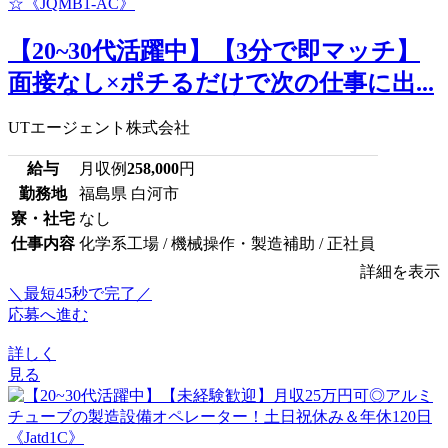
【20~30代活躍中】【3分で即マッチ】
面接なし×ポチるだけで次の仕事に出...
UTエージェント株式会社
給与
月収例
258,000
円
勤務地
福島県 白河市
寮・社宅
なし
仕事内容
化学系工場 / 機械操作・製造補助 / 正社員
詳細を表示
＼最短45秒で完了／
応募へ進む
詳しく
見る