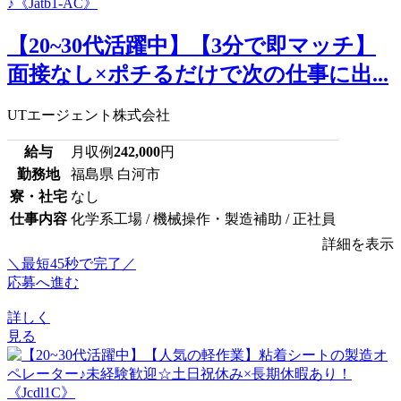
【20~30代活躍中】【3分で即マッチ】
面接なし×ポチるだけで次の仕事に出...
UTエージェント株式会社
給与
月収例
242,000
円
勤務地
福島県 白河市
寮・社宅
なし
仕事内容
化学系工場 / 機械操作・製造補助 / 正社員
詳細を表示
＼最短45秒で完了／
応募へ進む
詳しく
見る