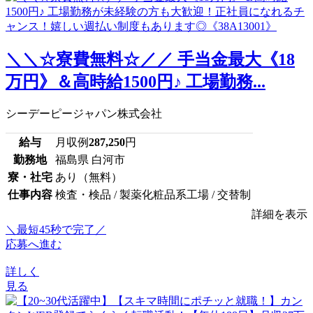
＼＼☆寮費無料☆／／ 手当金最大《18
万円》＆高時給1500円♪ 工場勤務...
シーデーピージャパン株式会社
給与
月収例
287,250
円
勤務地
福島県 白河市
寮・社宅
あり（無料）
仕事内容
検査・検品 / 製薬化粧品系工場 / 交替制
詳細を表示
＼最短45秒で完了／
応募へ進む
詳しく
見る