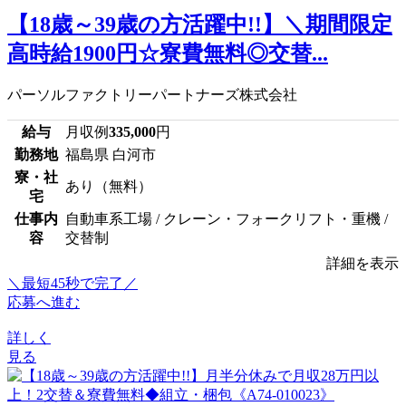
【18歳～39歳の方活躍中!!】＼期間限定
高時給1900円☆寮費無料◎交替...
パーソルファクトリーパートナーズ株式会社
給与
月収例
335,000
円
勤務地
福島県 白河市
寮・社
あり（無料）
宅
仕事内
自動車系工場 / クレーン・フォークリフト・重機 /
容
交替制
詳細を表示
＼最短45秒で完了／
応募へ進む
詳しく
見る