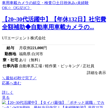
【20~30代活躍中】【年休132日】社宅費
全額補助◆自動車用車載カメラの...
UTエージェント株式会社
給与
月収例
221,000
円
勤務地
福島県 白河市
寮・社宅
あり（無料）
仕事内容
自動車系工場 / 軽作業・ピッキング / 正社員
詳細を表示
＼最短45秒で完了／
応募へ進む
詳しく
見る