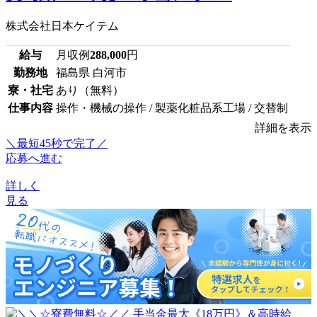
株式会社日本ケイテム
給与
月収例
288,000
円
勤務地
福島県 白河市
寮・社宅
あり（無料）
仕事内容
操作・機械の操作 / 製薬化粧品系工場 / 交替制
詳細を表示
＼最短45秒で完了／
応募へ進む
詳しく
見る