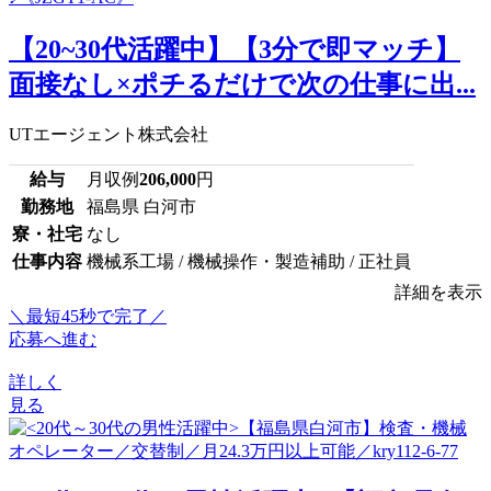
【20~30代活躍中】【3分で即マッチ】
面接なし×ポチるだけで次の仕事に出...
UTエージェント株式会社
給与
月収例
206,000
円
勤務地
福島県 白河市
寮・社宅
なし
仕事内容
機械系工場 / 機械操作・製造補助 / 正社員
詳細を表示
＼最短45秒で完了／
応募へ進む
詳しく
見る