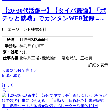
【20~30代活躍中】【タイパ最強】「ポ
チッと就職」でカンタンWEB登録→...
UTエージェント株式会社
給与
月収例
242,000
円
勤務地
福島県 白河市
寮・社宅
なし
仕事内容
化学系工場 / 機械操作・製造補助 / 正社員
詳細を表示
＼最短45秒で完了／
応募へ進む
詳しく
見る