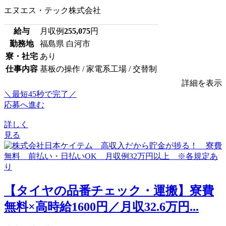
エヌエス・テック株式会社
給与
月収例
255,075
円
勤務地
福島県 白河市
寮・社宅
あり
仕事内容
基板の操作 / 家電系工場 / 交替制
詳細を表示
＼最短45秒で完了／
応募へ進む
詳しく
見る
【タイヤの品番チェック・運搬】寮費
無料×高時給1600円／月収32.6万円...