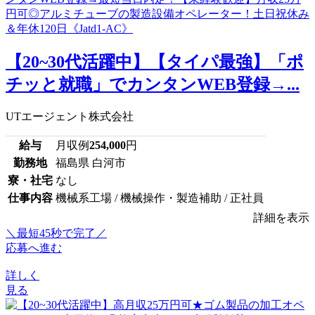
【20~30代活躍中】【タイパ最強】「ポ
チッと就職」でカンタンWEB登録→...
UTエージェント株式会社
給与
月収例
254,000
円
勤務地
福島県 白河市
寮・社宅
なし
仕事内容
機械系工場 / 機械操作・製造補助 / 正社員
詳細を表示
＼最短45秒で完了／
応募へ進む
詳しく
見る