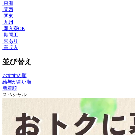
東海
関西
関東
九州
即入寮OK
期間工
寮あり
高収入
並び替え
おすすめ順
給与が高い順
新着順
スペシャル