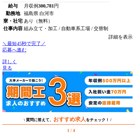
給与
月収例
300,781
円
勤務地
福島県 白河市
寮・社宅
あり（無料）
仕事内容
組み立て・加工 / 自動車系工場 / 交替制
詳細を表示
＼最短45秒で完了／
応募へ進む
詳しく
見る
おすすめ求人
\ 質問に答えて、
をチェック！ /
1 / 4