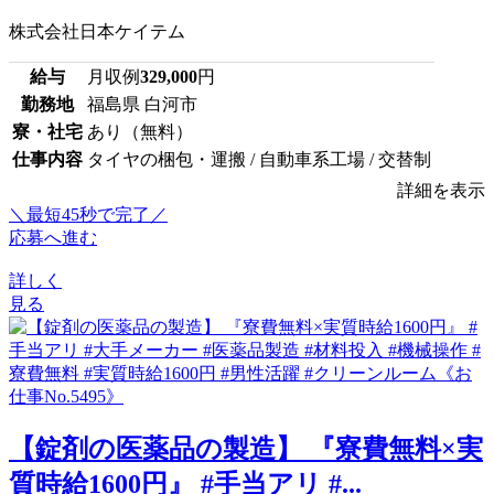
株式会社日本ケイテム
給与
月収例
329,000
円
勤務地
福島県 白河市
寮・社宅
あり（無料）
仕事内容
タイヤの梱包・運搬 / 自動車系工場 / 交替制
詳細を表示
＼最短45秒で完了／
応募へ進む
詳しく
見る
【錠剤の医薬品の製造】 『寮費無料×実
質時給1600円』 #手当アリ #...