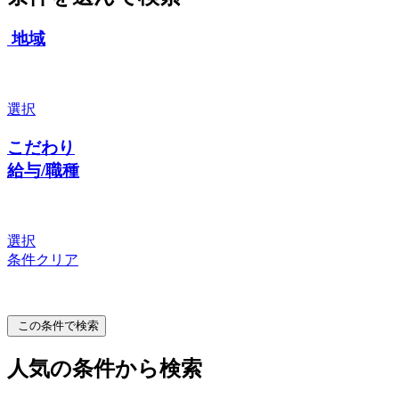
地域
選択
こだわり
給与/職種
選択
条件クリア
この条件で検索
人気の条件から検索