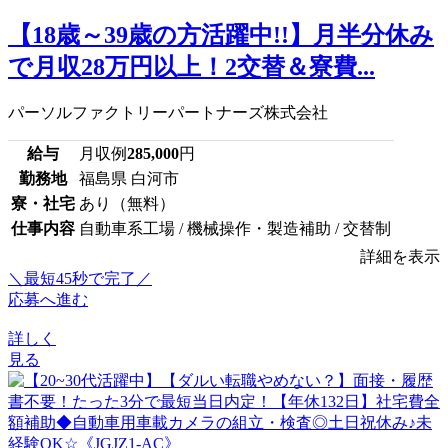
【18歳～39歳の方活躍中!!】月半分休み
で月収28万円以上！2交替＆寮費...
パーソルファクトリーパートナーズ株式会社
給与
月収例
285,000
円
勤務地
福島県 白河市
寮・社宅
あり（無料）
仕事内容
自動車系工場 / 機械操作・製造補助 / 交替制
詳細を表示
＼最短45秒で完了／
応募へ進む
詳しく
見る