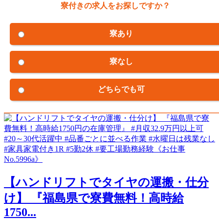
寮付きの求人をお探しですか？
寮あり
寮なし
どちらでも可
【ハンドリフトでタイヤの運搬・仕分
け】 『福島県で寮費無料！高時給
1750...