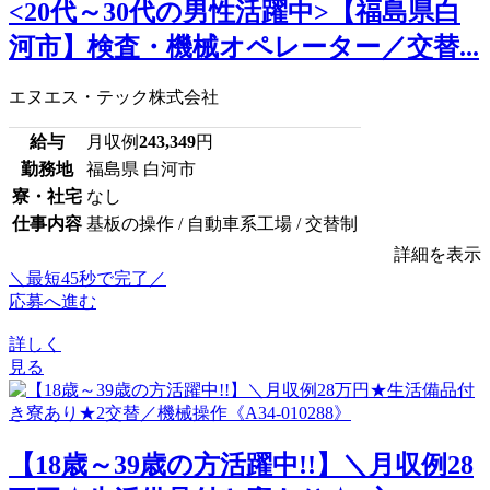
<20代～30代の男性活躍中>【福島県白
河市】検査・機械オペレーター／交替...
エヌエス・テック株式会社
給与
月収例
243,349
円
勤務地
福島県 白河市
寮・社宅
なし
仕事内容
基板の操作 / 自動車系工場 / 交替制
詳細を表示
＼最短45秒で完了／
応募へ進む
詳しく
見る
【18歳～39歳の方活躍中!!】＼月収例28