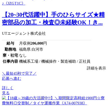
【20~30代活躍中】手のひらサイズ★精
密部品の加工・検査◎未経験OK！き...
UTエージェント株式会社
給与
月収例
206,000
円
勤務地
福島県 白河市
寮・社宅
なし
仕事内容
機械系工場 / 機械操作・製造補助 / 正社員
詳細を表示
＼最短45秒で完了／
応募へ進む
詳しく
見る