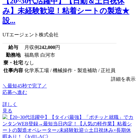
【20~30代活躍中】【日勤＆土日祝休
み】未経験歓迎！粘着シートの製造★
設...
UTエージェント株式会社
給与
月収例
242,000
円
勤務地
福島県 白河市
寮・社宅
なし
仕事内容
化学系工場 / 機械操作・製造補助 / 正社員
詳細を表示
＼最短45秒で完了／
応募へ進む
詳しく
見る