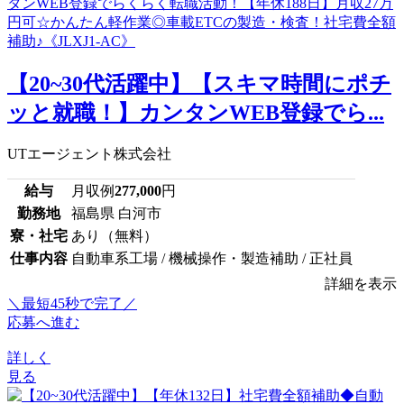
【20~30代活躍中】【スキマ時間にポチ
ッと就職！】カンタンWEB登録でら...
UTエージェント株式会社
給与
月収例
277,000
円
勤務地
福島県 白河市
寮・社宅
あり（無料）
仕事内容
自動車系工場 / 機械操作・製造補助 / 正社員
詳細を表示
＼最短45秒で完了／
応募へ進む
詳しく
見る