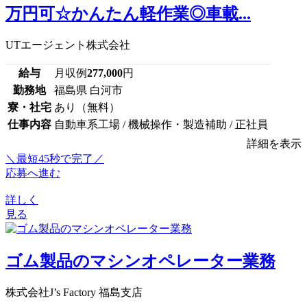
万円可☆かんたん軽作業◎車載...
UTエージェント株式会社
給与
月収例
277,000
円
勤務地
福島県 白河市
寮・社宅
あり（無料）
仕事内容
自動車系工場 / 機械操作・製造補助 / 正社員
詳細を表示
＼最短45秒で完了／
応募へ進む
詳しく
見る
ゴム製品のマシンオペレーター業務
株式会社J’s Factory 福島支店