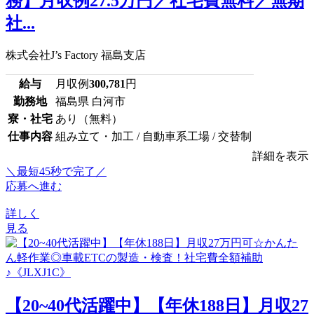
務】月収例27.5万円／社宅費無料／無期
社...
株式会社J’s Factory 福島支店
給与
月収例
300,781
円
勤務地
福島県 白河市
寮・社宅
あり（無料）
仕事内容
組み立て・加工 / 自動車系工場 / 交替制
詳細を表示
＼最短45秒で完了／
応募へ進む
詳しく
見る
【20~40代活躍中】【年休188日】月収27