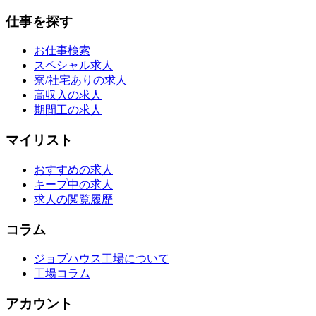
仕事を探す
お仕事検索
スペシャル求人
寮/社宅ありの求人
高収入の求人
期間工の求人
マイリスト
おすすめの求人
キープ中の求人
求人の閲覧履歴
コラム
ジョブハウス工場について
工場コラム
アカウント