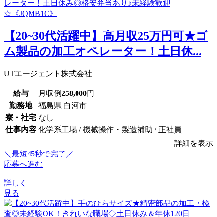
【20~30代活躍中】高月収25万円可★ゴ
ム製品の加工オペレーター！土日休...
UTエージェント株式会社
給与
月収例
258,000
円
勤務地
福島県 白河市
寮・社宅
なし
仕事内容
化学系工場 / 機械操作・製造補助 / 正社員
詳細を表示
＼最短45秒で完了／
応募へ進む
詳しく
見る