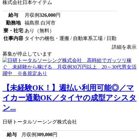
株式会社日本ケイテム
給与
月収例
326,000
円
勤務地
福島県 白河市
寮・社宅
あり（無料）
仕事内容
タイヤの梱包・運搬 / 自動車系工場 / 日勤
詳細を表示
募集が停止しています
【未経験OK！】週払い利用可能◎／マ
イカー通勤OK／タイヤの成型アシスタ
ン...
日研トータルソーシング株式会社
給与
月収例
309,000
円