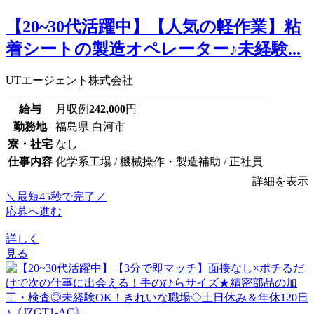
【20~30代活躍中】【人気の軽作業】粘
着シートの製造オペレーター♪未経験...
UTエージェント株式会社
給与
月収例
242,000
円
勤務地
福島県 白河市
寮・社宅
なし
仕事内容
化学系工場 / 機械操作・製造補助 / 正社員
詳細を表示
＼最短45秒で完了／
応募へ進む
詳しく
見る