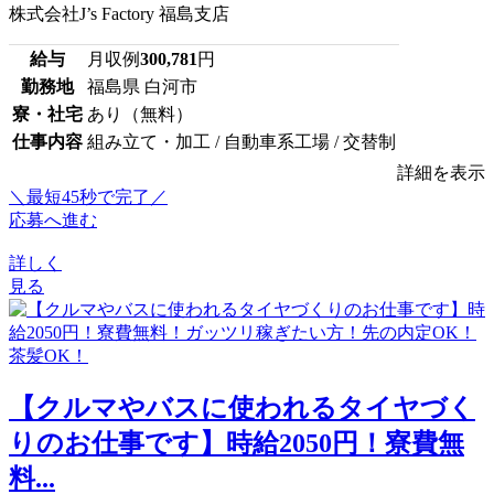
株式会社J’s Factory 福島支店
給与
月収例
300,781
円
勤務地
福島県 白河市
寮・社宅
あり（無料）
仕事内容
組み立て・加工 / 自動車系工場 / 交替制
詳細を表示
＼最短45秒で完了／
応募へ進む
詳しく
見る
【クルマやバスに使われるタイヤづく
りのお仕事です】時給2050円！寮費無
料...