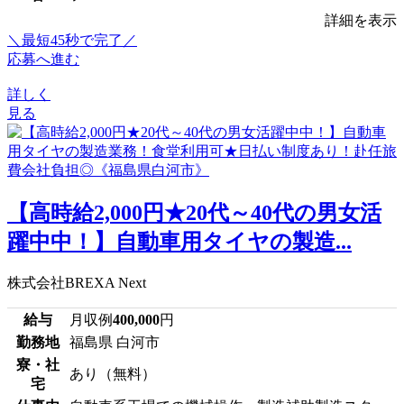
詳細を表示
＼最短45秒で完了／
応募へ進む
詳しく
見る
【高時給2,000円★20代～40代の男女活
躍中中！】自動車用タイヤの製造...
株式会社BREXA Next
給与
月収例
400,000
円
勤務地
福島県 白河市
寮・社
あり（無料）
宅