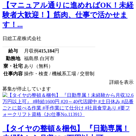
【マニュアル通りに進めればOK！未経
験者大歓迎！】筋肉、仕事で活かせま
す！...
日総工産株式会社
給与
月収例
415,184
円
勤務地
福島県 白河市
寮・社宅
あり（無料）
仕事内容
操作・検査 / 機械系工場 / 交替制
詳細を表示
募集が停止しています
【タイヤの整頓＆梱包】 『日勤専属！