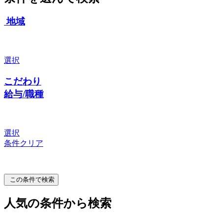
地域
選択
こだわり
給与/職種
選択
条件クリア
この条件で検索
人気の条件から検索