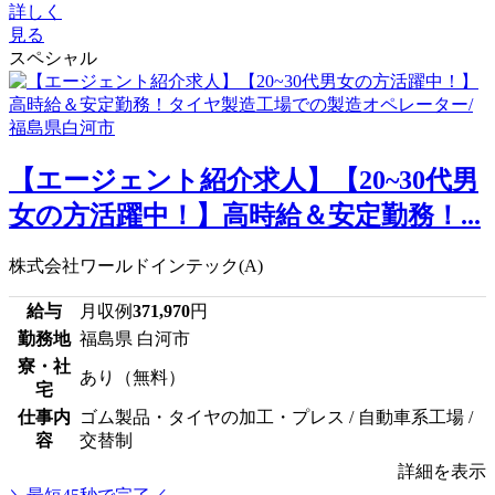
詳しく
見る
スペシャル
【エージェント紹介求人】【20~30代男
女の方活躍中！】高時給＆安定勤務！...
株式会社ワールドインテック(A)
給与
月収例
371,970
円
勤務地
福島県 白河市
寮・社
あり（無料）
宅
仕事内
ゴム製品・タイヤの加工・プレス / 自動車系工場 /
容
交替制
詳細を表示