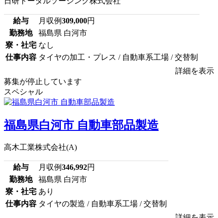
日研トータルソーシング株式会社
給与
月収例
309,000
円
勤務地
福島県 白河市
寮・社宅
なし
仕事内容
タイヤの加工・プレス / 自動車系工場 / 交替制
詳細を表示
募集が停止しています
スペシャル
福島県白河市 自動車部品製造
高木工業株式会社(A)
給与
月収例
346,992
円
勤務地
福島県 白河市
寮・社宅
あり
仕事内容
タイヤの製造 / 自動車系工場 / 交替制
詳細を表示