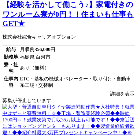
【経験を活かして働こう♪】家電付きの
ワンルーム寮が0円！！住まいも仕事も
GET★
株式会社綜合キャリアオプション
給与
月収例
356,000
円
勤務地
福島県 白河市
寮・社
あり（無料）
宅
仕事内
ETC・基板の機械オペレーター・取り付け / 自動車
容
系工場 / 交替制
詳細を表示
募集が停止しています