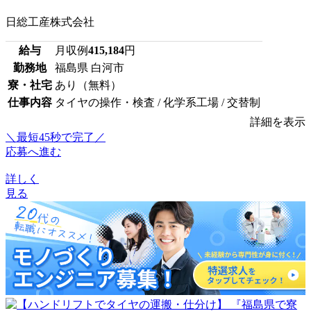
日総工産株式会社
給与
月収例
415,184
円
勤務地
福島県 白河市
寮・社宅
あり（無料）
仕事内容
タイヤの操作・検査 / 化学系工場 / 交替制
詳細を表示
＼最短45秒で完了／
応募へ進む
詳しく
見る