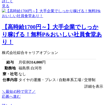
詳しく
見る
【高時給1700円～】大手企業でしっか
り稼げる！無料P&おいしい社員食堂あ
り！
株式会社綜合キャリアオプション
給与
月収例
314,000
円
勤務地
福島県 白河市
寮・社宅
なし
仕事内容
タイヤの運搬・プレス / 自動車系工場 / 交替制
詳細を表示
＼最短45秒で完了／
応募へ進む