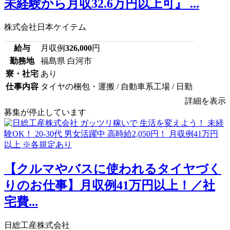
未経験から月収32.6万円以上可』 ...
株式会社日本ケイテム
給与
月収例
326,000
円
勤務地
福島県 白河市
寮・社宅
あり
仕事内容
タイヤの梱包・運搬 / 自動車系工場 / 日勤
詳細を表示
募集が停止しています
【クルマやバスに使われるタイヤづく
りのお仕事】月収例41万円以上！／社
宅費...
日総工産株式会社