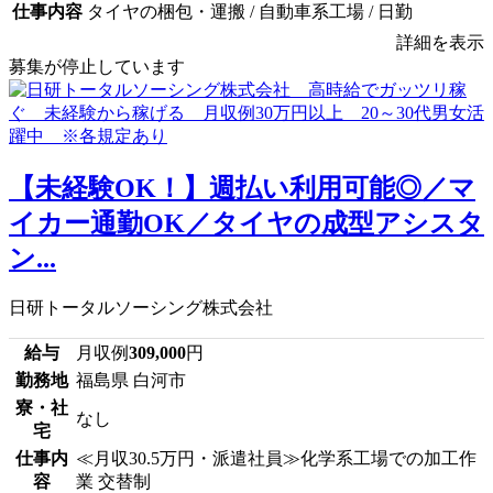
仕事内容
タイヤの梱包・運搬 / 自動車系工場 / 日勤
詳細を表示
募集が停止しています
【未経験OK！】週払い利用可能◎／マ
イカー通勤OK／タイヤの成型アシスタ
ン...
日研トータルソーシング株式会社
給与
月収例
309,000
円
勤務地
福島県 白河市
寮・社
なし
宅
仕事内
≪月収30.5万円・派遣社員≫化学系工場での加工作
容
業 交替制