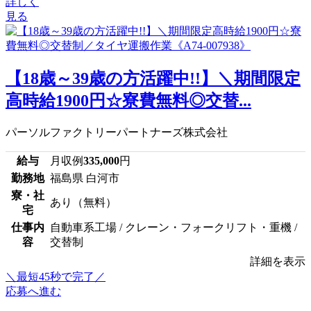
詳しく
見る
【18歳～39歳の方活躍中!!】＼期間限定
高時給1900円☆寮費無料◎交替...
パーソルファクトリーパートナーズ株式会社
給与
月収例
335,000
円
勤務地
福島県 白河市
寮・社
あり（無料）
宅
仕事内
自動車系工場 / クレーン・フォークリフト・重機 /
容
交替制
詳細を表示
＼最短45秒で完了／
応募へ進む