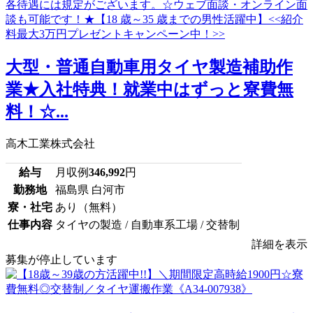
大型・普通自動車用タイヤ製造補助作
業★入社特典！就業中はずっと寮費無
料！☆...
高木工業株式会社
給与
月収例
346,992
円
勤務地
福島県 白河市
寮・社宅
あり（無料）
仕事内容
タイヤの製造 / 自動車系工場 / 交替制
詳細を表示
募集が停止しています