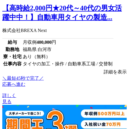
【高時給2,000円★20代～40代の男女活
躍中中！】自動車用タイヤの製造...
株式会社BREXA Next
給与
月収例
400,000
円
勤務地
福島県 白河市
寮・社宅
あり（無料）
仕事内容
タイヤの加工・操作 / 自動車系工場 / 交替制
詳細を表示
＼最短45秒で完了／
応募へ進む
詳しく
見る