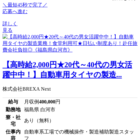
＼最短45秒で完了／
応募へ進む
詳しく
見る
【高時給2,000円★20代～40代の男女活
躍中中！】自動車用タイヤの製造...
株式会社BREXA Next
給与
月収例
400,000
円
勤務地
福島県 白河市
寮・社
あり（無料）
宅
仕事内
自動車系工場での機械操作・製造補助製造スタッ
容
フ