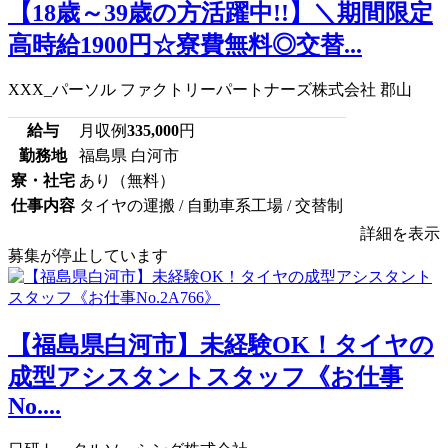
【18歳～39歳の方活躍中!!】＼期間限定
高時給1900円☆寮費無料◎交替...
XXX_パーソル ファクトリーパートナーズ株式会社 郡山
給与
月収例
335,000
円
勤務地
福島県 白河市
寮・社宅
あり（無料）
仕事内容
タイヤの運搬 / 自動車系工場 / 交替制
詳細を表示
募集が停止しています
【福島県白河市】未経験OK！タイヤの
成型アシスタントスタッフ《お仕事
No....