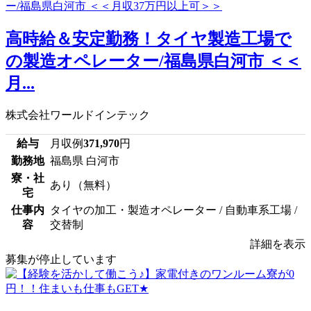
高時給＆安定勤務！タイヤ製造工場で
の製造オペレーター/福島県白河市 ＜＜
月...
株式会社ワールドインテック
給与
月収例
371,970
円
勤務地
福島県 白河市
寮・社
あり（無料）
宅
仕事内
タイヤの加工・製造オペレーター / 自動車系工場 /
容
交替制
詳細を表示
募集が停止しています