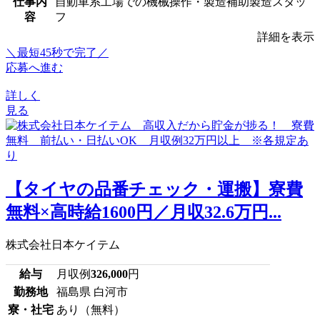
仕事内
自動車系工場での機械操作・製造補助製造スタッ
容
フ
詳細を表示
＼最短45秒で完了／
応募へ進む
詳しく
見る
【タイヤの品番チェック・運搬】寮費
無料×高時給1600円／月収32.6万円...
株式会社日本ケイテム
給与
月収例
326,000
円
勤務地
福島県 白河市
寮・社宅
あり（無料）