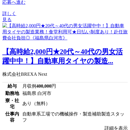
応募へ進む
詳しく
見る
【高時給2,000円★20代～40代の男女活
躍中中！】自動車用タイヤの製造...
株式会社BREXA Next
給与
月収例
400,000
円
勤務地
福島県 白河市
寮・社
あり（無料）
宅
仕事内
自動車系工場での機械操作・製造補助製造スタッ
容
フ
詳細を表示