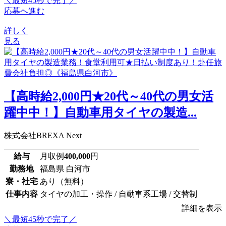
＼最短45秒で完了／
応募へ進む
詳しく
見る
【高時給2,000円★20代～40代の男女活
躍中中！】自動車用タイヤの製造...
株式会社BREXA Next
給与
月収例
400,000
円
勤務地
福島県 白河市
寮・社宅
あり（無料）
仕事内容
タイヤの加工・操作 / 自動車系工場 / 交替制
詳細を表示
＼最短45秒で完了／