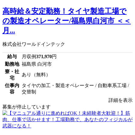
高時給＆安定勤務！タイヤ製造工場で
の製造オペレーター/福島県白河市 ＜＜
月...
株式会社ワールドインテック
給与
月収例
371,970
円
勤務地
福島県 白河市
寮・社
あり（無料）
宅
仕事内
タイヤの加工・製造オペレーター / 自動車系工場 /
容
交替制
詳細を表示
募集が停止しています