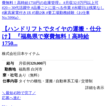
【ハンドリフトでタイヤの運搬・仕分
け】 『福島県で寮費無料！高時給
1750...
株式会社日本ケイテム
給与
月収例
329,000
円
勤務地
福島県 白河市
寮・社宅
あり（無料）
仕事内容
タイヤの梱包・運搬 / 自動車系工場 / 交替制
詳細を表示
＼最短45秒で完了／
応募へ進む