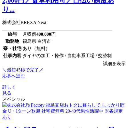
2,000円／食堂利用可／日払い制度あ
り...
株式会社BREXA Next
給与
月収例
400,000
円
勤務地
福島県 白河市
寮・社宅
あり（無料）
仕事内容
タイヤの加工・操作 / 自動車系工場 / 交替制
詳細を表示
＼最短45秒で完了／
応募へ進む
詳しく
見る
スペシャル