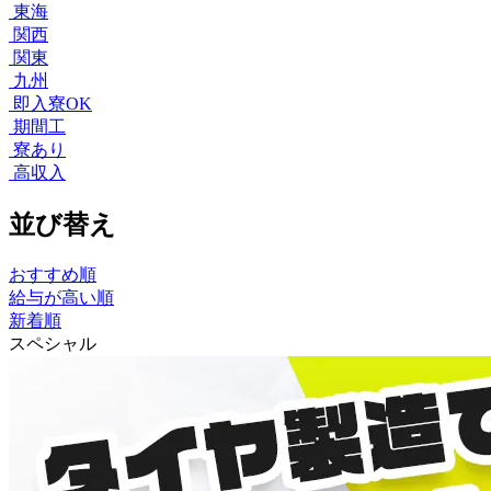
東海
関西
関東
九州
即入寮OK
期間工
寮あり
高収入
並び替え
おすすめ順
給与が高い順
新着順
スペシャル