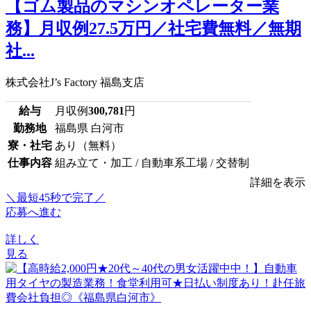
【ゴム製品のマシンオペレーター業
務】月収例27.5万円／社宅費無料／無期
社...
株式会社J’s Factory 福島支店
給与
月収例
300,781
円
勤務地
福島県 白河市
寮・社宅
あり（無料）
仕事内容
組み立て・加工 / 自動車系工場 / 交替制
詳細を表示
＼最短45秒で完了／
応募へ進む
詳しく
見る