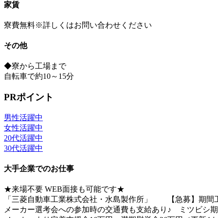
家賃
寮費無料※詳しくはお問い合わせください
その他
◆寮から工場まで
自転車で約10～15分
PRポイント
男性活躍中
女性活躍中
20代活躍中
30代活躍中
大手企業でのお仕事
★来場不要 WEB面接も可能です★
「三菱自動車工業株式会社・水島製作所」 【急募】期間
メーカー選考会への参加時の交通費も支給あり♪ ミツビシ