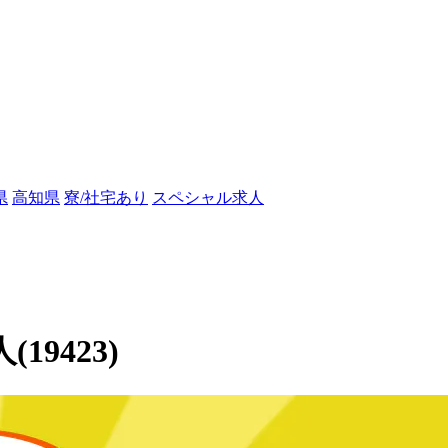
県
高知県
寮/社宅あり
スペシャル求人
9423)