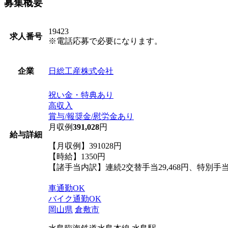
募集概要
19423
求人番号
※電話応募で必要になります。
日総工産株式会社
企業
祝い金・特典あり
高収入
賞与/報奨金/慰労金あり
月収例
391,028
円
給与詳細
【月収例】391028円
【時給】1350円
【諸手当内訳】連続2交替手当29,468円、特別手当30
車通勤OK
バイク通勤OK
岡山県
倉敷市