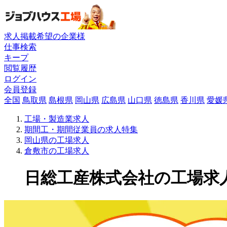
求人掲載希望の企業様
仕事検索
キープ
閲覧履歴
ログイン
会員登録
全国
鳥取県
島根県
岡山県
広島県
山口県
徳島県
香川県
愛媛
工場・製造業求人
期間工・期間従業員の求人特集
岡山県の工場求人
倉敷市の工場求人
日総工産株式会社の工場求人(1