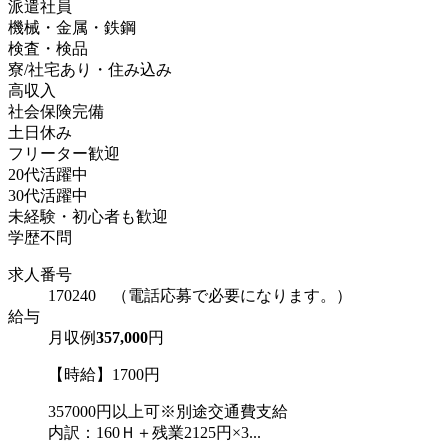
派遣社員
機械・金属・鉄鋼
検査・検品
寮/社宅あり・住み込み
高収入
社会保険完備
土日休み
フリーター歓迎
20代活躍中
30代活躍中
未経験・初心者も歓迎
学歴不問
求人番号
170240 （電話応募で必要になります。）
給与
月収例
357,000
円
【時給】1700円
357000円以上可※別途交通費支給
内訳：160Ｈ＋残業2125円×3...