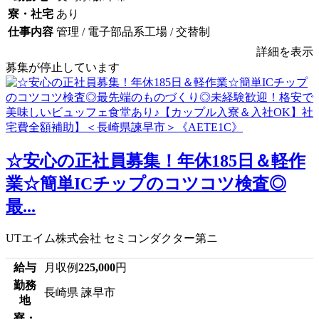
寮・社宅
あり
仕事内容
管理 / 電子部品系工場 / 交替制
詳細を表示
募集が停止しています
☆安心の正社員募集！年休185日＆軽作
業☆簡単ICチップのコツコツ検査◎
最...
UTエイム株式会社 セミコンダクター第ニ
給与
月収例
225,000
円
勤務
長崎県 諫早市
地
寮・