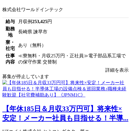
株式会社ワールドインテック
給与
月収例
253,425
円
勤務
長崎県 諫早市
地
寮・
あり（無料）
社宅
仕事
≪寮無料・月収25万円・正社員≫電子部品系工場で
内容
の保守作業 交替制
詳細を表示
募集が停止しています
【年休185日＆月収33万円可】将来性×
安定！メーカー社員も目指せる！半導...