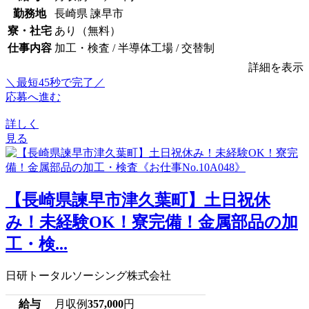
勤務地
長崎県 諫早市
寮・社宅
あり（無料）
仕事内容
加工・検査 / 半導体工場 / 交替制
詳細を表示
＼最短45秒で完了／
応募へ進む
詳しく
見る
【長崎県諫早市津久葉町】土日祝休
み！未経験OK！寮完備！金属部品の加
工・検...
日研トータルソーシング株式会社
給与
月収例
357,000
円