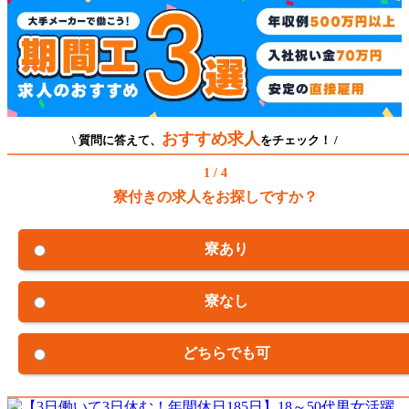
おすすめ求人
\ 質問に答えて、
をチェック！ /
1 / 4
寮付きの求人をお探しですか？
寮あり
寮なし
どちらでも可