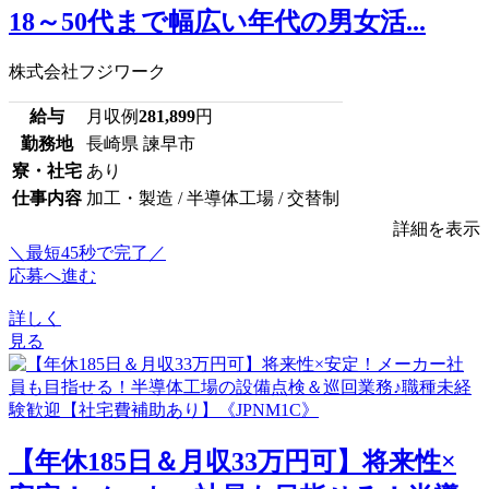
18～50代まで幅広い年代の男女活...
株式会社フジワーク
給与
月収例
281,899
円
勤務地
長崎県 諫早市
寮・社宅
あり
仕事内容
加工・製造 / 半導体工場 / 交替制
詳細を表示
＼最短45秒で完了／
応募へ進む
詳しく
見る
【年休185日＆月収33万円可】将来性×