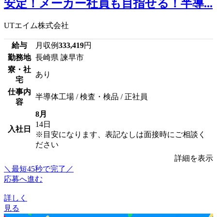
安定！メーカー社員も目指せる！半導...
UTエイム株式会社
給与
月収例
333,419
円
勤務地
長崎県 諫早市
寮・社
あり
宅
仕事内
半導体工場 / 検査・検品 / 正社員
容
8月
14日
入社日
※目安になります、表記なしは面接時にご相談く
ださい
詳細を表示
＼最短45秒で完了／
応募へ進む
詳しく
見る