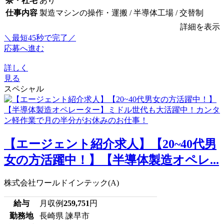
寮・社宅
あり
仕事内容
製造マシンの操作・運搬 / 半導体工場 / 交替制
詳細を表示
＼最短45秒で完了／
応募へ進む
詳しく
見る
スペシャル
【エージェント紹介求人】【20~40代男
女の方活躍中！】【半導体製造オペレ...
株式会社ワールドインテック(A)
給与
月収例
259,751
円
勤務地
長崎県 諫早市