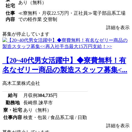
あり（無料）
社宅
仕事
≪寮無料・月収22.5万円・正社員≫電子部品系工場
内容
での軽作業 交替制
詳細を表示
募集が停止しています
【20~40代男女活躍中】◆寮費無料！有
名なゼリー商品の製造スタッフ募集<...
高木工業株式会社
給与
月収例
304,735
円
勤務地
長崎県 諫早市
寮・社宅
あり（無料）
仕事内容
検査・包装 / 食品系工場 / 日勤
詳細を表示