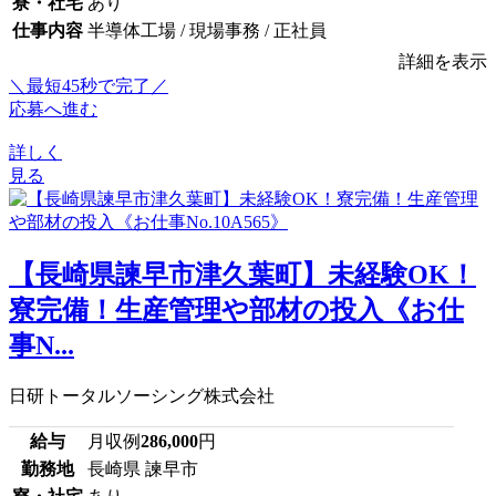
寮・社宅
あり
仕事内容
半導体工場 / 現場事務 / 正社員
詳細を表示
＼最短45秒で完了／
応募へ進む
詳しく
見る
【長崎県諫早市津久葉町】未経験OK！
寮完備！生産管理や部材の投入《お仕
事N...
日研トータルソーシング株式会社
給与
月収例
286,000
円
勤務地
長崎県 諫早市