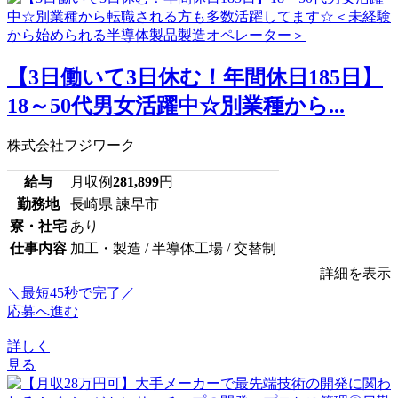
【3日働いて3日休む！年間休日185日】
18～50代男女活躍中☆別業種から...
株式会社フジワーク
給与
月収例
281,899
円
勤務地
長崎県 諫早市
寮・社宅
あり
仕事内容
加工・製造 / 半導体工場 / 交替制
詳細を表示
＼最短45秒で完了／
応募へ進む
詳しく
見る