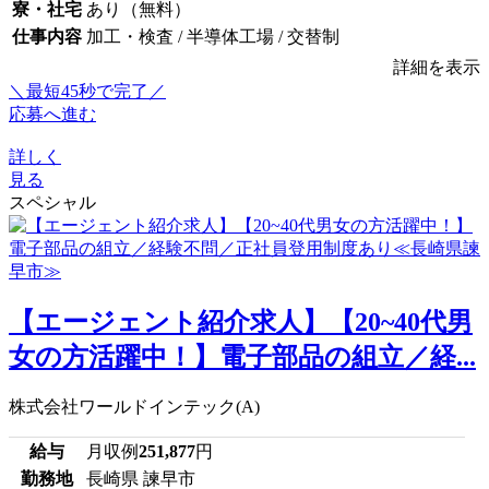
寮・社宅
あり（無料）
仕事内容
加工・検査 / 半導体工場 / 交替制
詳細を表示
＼最短45秒で完了／
応募へ進む
詳しく
見る
スペシャル
【エージェント紹介求人】【20~40代男
女の方活躍中！】電子部品の組立／経...
株式会社ワールドインテック(A)
給与
月収例
251,877
円
勤務地
長崎県 諫早市