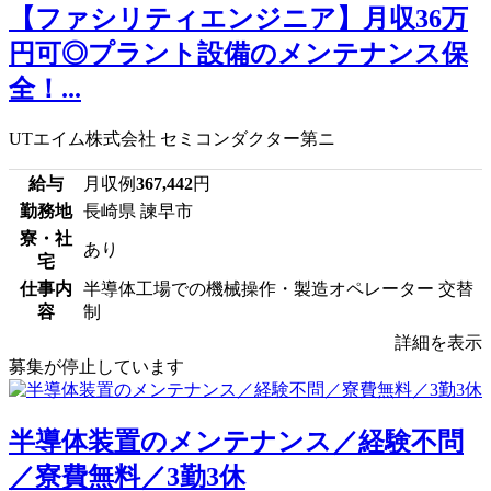
【ファシリティエンジニア】月収36万
円可◎プラント設備のメンテナンス保
全！...
UTエイム株式会社 セミコンダクター第ニ
給与
月収例
367,442
円
勤務地
長崎県 諫早市
寮・社
あり
宅
仕事内
半導体工場での機械操作・製造オペレーター 交替
容
制
詳細を表示
募集が停止しています
半導体装置のメンテナンス／経験不問
／寮費無料／3勤3休