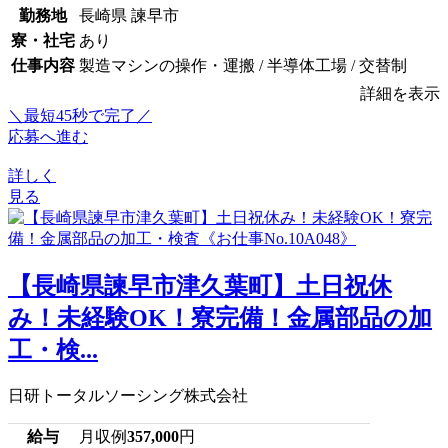
勤務地
長崎県 諫早市
寮・社宅
あり
仕事内容
製造マシンの操作・運搬 / 半導体工場 / 交替制
詳細を表示
＼最短45秒で完了／
応募へ進む
詳しく
見る
【長崎県諫早市津久葉町】土日祝休
み！未経験OK！寮完備！金属部品の加
工・検...
日研トータルソーシング株式会社
給与
月収例
357,000
円