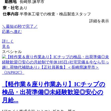
勤務地
長崎県 諫早市
寮・社宅
あり
仕事内容
半導体工場での検査・検品製造スタッフ
詳細を表示
＼最短45秒で完了／
応募へ進む
詳しく
見る
スペシャル
【軽作業＆座り作業あり】ICチップの
検品・出荷準備◎未経験歓迎◎安心の
月給...