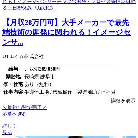
【月収28万円可】大手メーカーで最先
端技術の開発に関われる！イメージセ
ンサ...
UTエイム株式会社
給与
月収例
289,050
円
勤務地
長崎県 諫早市
寮・社宅
あり（無料）
仕事内容
半導体工場 / 機械操作・製造補助 / 正社員
詳細を表示
＼最短45秒で完了／
応募へ進む
詳しく
見る