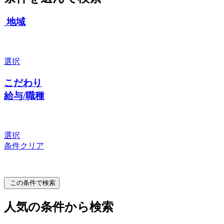
地域
選択
こだわり
給与/職種
選択
条件クリア
この条件で検索
人気の条件から検索