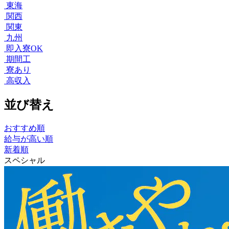
東海
関西
関東
九州
即入寮OK
期間工
寮あり
高収入
並び替え
おすすめ順
給与が高い順
新着順
スペシャル