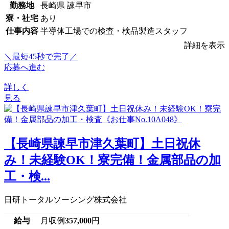
勤務地
長崎県 諫早市
寮・社宅
あり
仕事内容
半導体工場での検査・検品製造スタッフ
詳細を表示
＼最短45秒で完了／
応募へ進む
詳しく
見る
【長崎県諫早市津久葉町】土日祝休
み！未経験OK！寮完備！金属部品の加
工・検...
日研トータルソーシング株式会社
給与
月収例
357,000
円