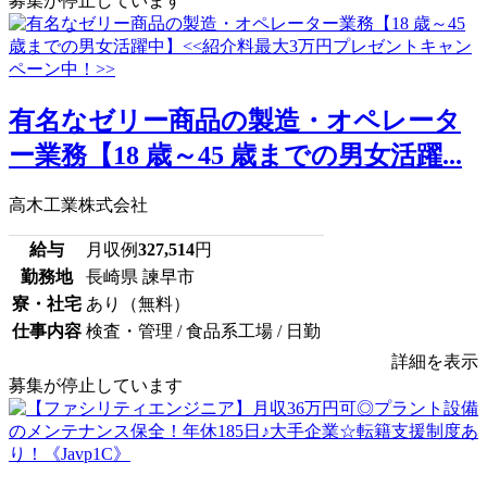
募集が停止しています
有名なゼリー商品の製造・オペレータ
ー業務【18 歳～45 歳までの男女活躍...
高木工業株式会社
給与
月収例
327,514
円
勤務地
長崎県 諫早市
寮・社宅
あり（無料）
仕事内容
検査・管理 / 食品系工場 / 日勤
詳細を表示
募集が停止しています