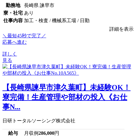
勤務地
長崎県 諫早市
寮・社宅
あり
仕事内容
加工・検査 / 機械系工場 / 日勤
詳細を表示
＼最短45秒で完了／
応募へ進む
詳しく
見る
【長崎県諫早市津久葉町】未経験OK！
寮完備！生産管理や部材の投入《お仕
事N...
日研トータルソーシング株式会社
給与
月収例
286,000
円