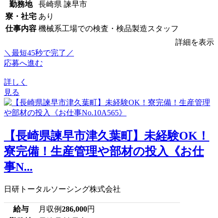
勤務地
長崎県 諫早市
寮・社宅
あり
仕事内容
機械系工場での検査・検品製造スタッフ
詳細を表示
＼最短45秒で完了／
応募へ進む
詳しく
見る
【長崎県諫早市津久葉町】未経験OK！
寮完備！生産管理や部材の投入《お仕
事N...
日研トータルソーシング株式会社
給与
月収例
286,000
円