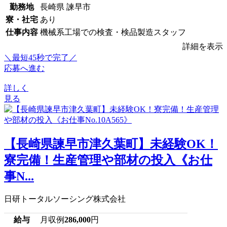
勤務地
長崎県 諫早市
寮・社宅
あり
仕事内容
機械系工場での検査・検品製造スタッフ
詳細を表示
＼最短45秒で完了／
応募へ進む
詳しく
見る
【長崎県諫早市津久葉町】未経験OK！
寮完備！生産管理や部材の投入《お仕
事N...
日研トータルソーシング株式会社
給与
月収例
286,000
円