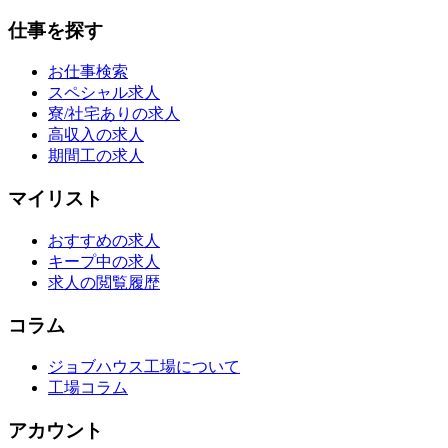
仕事を探す
お仕事検索
スペシャル求人
寮/社宅ありの求人
高収入の求人
期間工の求人
マイリスト
おすすめの求人
キープ中の求人
求人の閲覧履歴
コラム
ジョブハウス工場について
工場コラム
アカウント