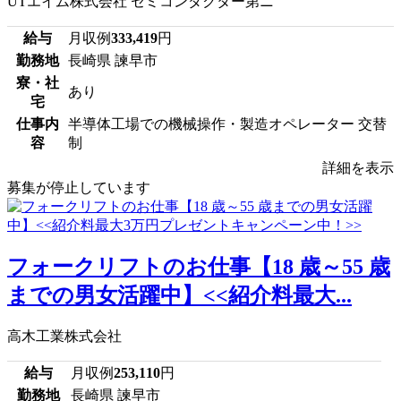
UTエイム株式会社 セミコンダクター第ニ
給与
月収例
333,419
円
勤務地
長崎県 諫早市
寮・社
あり
宅
仕事内
半導体工場での機械操作・製造オペレーター 交替
容
制
詳細を表示
募集が停止しています
フォークリフトのお仕事【18 歳～55 歳
までの男女活躍中】<<紹介料最大...
高木工業株式会社
給与
月収例
253,110
円
勤務地
長崎県 諫早市