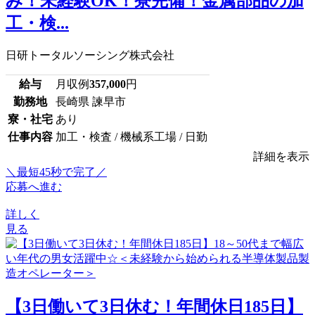
み！未経験OK！寮完備！金属部品の加
工・検...
日研トータルソーシング株式会社
給与
月収例
357,000
円
勤務地
長崎県 諫早市
寮・社宅
あり
仕事内容
加工・検査 / 機械系工場 / 日勤
詳細を表示
＼最短45秒で完了／
応募へ進む
詳しく
見る
【3日働いて3日休む！年間休日185日】