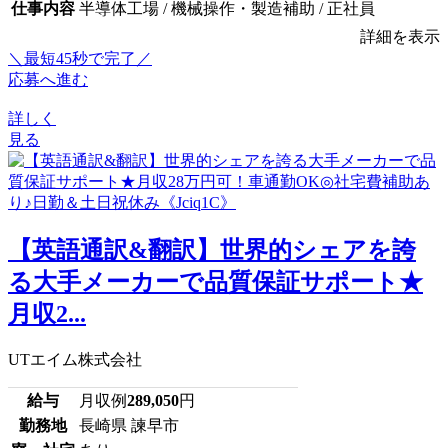
仕事内容
半導体工場 / 機械操作・製造補助 / 正社員
詳細を表示
＼最短45秒で完了／
応募へ進む
詳しく
見る
【英語通訳&翻訳】世界的シェアを誇
る大手メーカーで品質保証サポート★
月収2...
UTエイム株式会社
給与
月収例
289,050
円
勤務地
長崎県 諫早市