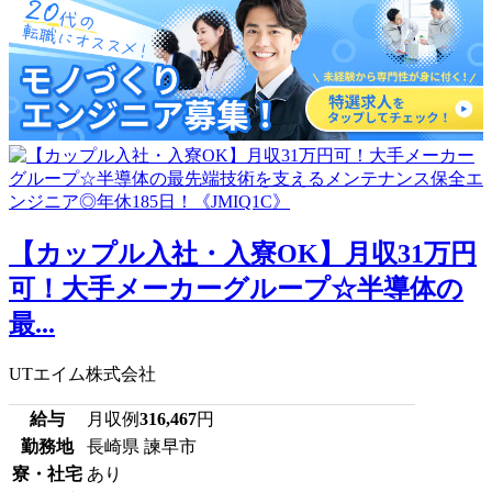
【カップル入社・入寮OK】月収31万円
可！大手メーカーグループ☆半導体の
最...
UTエイム株式会社
給与
月収例
316,467
円
勤務地
長崎県 諫早市
寮・社宅
あり