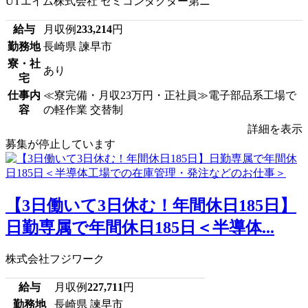
UTエイム株式会社 セミコンダクター第ニ
給与
月収例
233,214
円
勤務地
長崎県 諫早市
寮・社
あり
宅
仕事内
≪寮完備・月収23万円・正社員≫電子部品系工場で
容
の軽作業 交替制
詳細を表示
募集が停止しています
【3日働いて3日休む！年間休日185日】
日勤専属で年間休日185日＜半導体...
株式会社フジワーク
給与
月収例
227,711
円
勤務地
長崎県 諫早市