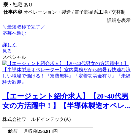
寮・社宅
あり
仕事内容
オペレーション・製造 / 電子部品系工場 / 交替制
詳細を表示
＼最短45秒で完了／
応募へ進む
詳しく
見る
スペシャル
【エージェント紹介求人】【20~40代男
女の方活躍中！】【半導体製造オペレ...
株式会社ワールドインテック(A)
給与
月収例
256,811
円