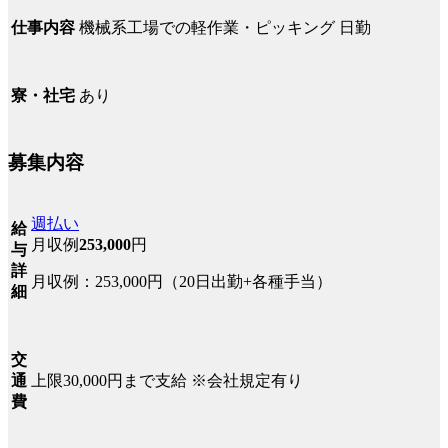
機械系工場での軽作業・ピッキング 日勤
仕事内容
あり
寮・社宅
募集内容
週払い
給
月収例
253,000
円
与
詳
月収例：253,000円（20日出勤+各種手当）
細
交
上限30,000円まで支給 ※会社規定有り
通
費