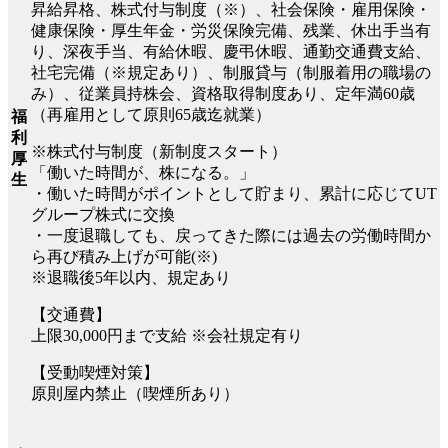
昇給昇格、株式付与制度（※）、社会保険・雇用保険・
健康保険・厚生年金・労災保険完備、残業、休出手当有
り、深夜手当、有給休暇、慶弔休暇、通勤交通費支給、
社宅完備（※規定あり）、制服貸与（制服着用の職場の
み）、従業員持株会、資格取得制度あり、定年満60歳
（再雇用として原則65歳迄就業）
福
利
※株式付与制度（新制度スタート）
厚
「働いた時間が、株になる。」
生
・働いた時間がポイントとして貯まり、累計に応じてUT
グループ株式に交換
・一度退職しても、戻ってきた際には過去の労働時間か
ら再び積み上げが可能(※)
※退職後5年以内、規定あり
【交通費】
上限30,000円まで支給 ※会社規定有り
【受動喫煙対策】
原則屋内禁止（喫煙所あり）