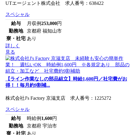
UTエージェント株式会社 求人番号：638422
スペシャル
給与
月収例
253,000
円
勤務地
京都府 福知山市
寮・社宅
あり
詳しく
見る
【ライン作業なしの部品組立】時給1,600円／社宅費がお
得！！毎月約9割補...
株式会社J's Factory 京滋支店 求人番号：1225272
スペシャル
給与
時給例
1,600
円
勤務地
京都府 宇治市
寮・社宅
あり