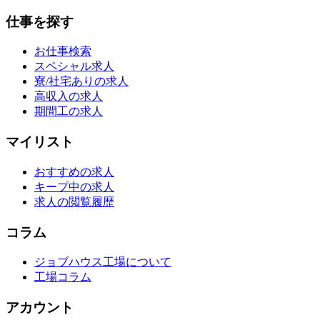
仕事を探す
お仕事検索
スペシャル求人
寮/社宅ありの求人
高収入の求人
期間工の求人
マイリスト
おすすめの求人
キープ中の求人
求人の閲覧履歴
コラム
ジョブハウス工場について
工場コラム
アカウント