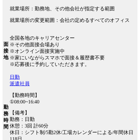
就業場所：勤務地、その他会社が指定する範囲
就業場所の変更範囲：会社の定めるすべてのオフィス
全国各地のキャリアセンター
面
※その他面接会場あり
接
※オンライン面接実施中
地
※家にいながらスマホで面接＆履歴書不要
※応募後に予約していただきます。
日勤
派遣社員
【勤務時間】
①08:00~16:40
勤
【備考】
務
勤務：日勤
時
休憩：3回 計60分
間
休日：シフト制/5勤2休/工場カレンダーによる/年間休日
118日