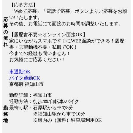
【応募方法】
「Webで応募」「電話で応募」ボタンよりご応募をお願
いいたします。
応
その後、お電話にて面接のお時間を調整いたします。
募
の
【履歴書不要☆オンライン面接OK】
流
家にいながらスマホですぐにWEB面談ができる！履歴
れ
書・志望動機不要・私服でOK！
今までの経歴も問いません！
お気軽にご応募ください！
車通勤OK
バイク通勤OK
京都府 福知山市
勤務詳細：福知山市
通勤方法：徒歩/車/自転車/バイク
最寄り駅：石原駅から車で8分
勤
※福知山駅から車で10分
務
※構内の（無料）駐車場利用OK
地