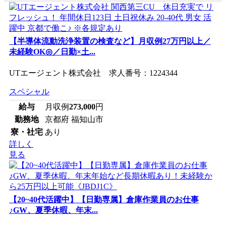
【半導体流動洗浄装置の検査など】月収例27万円以上／
未経験OK◎／日勤×土...
UTエージェント株式会社 求人番号：1224344
スペシャル
給与
月収例
273,000
円
勤務地
京都府 福知山市
寮・社宅
あり
詳しく
見る
【20~40代活躍中】【日勤専属】倉庫作業員のお仕事
♪GW、夏季休暇、年末...