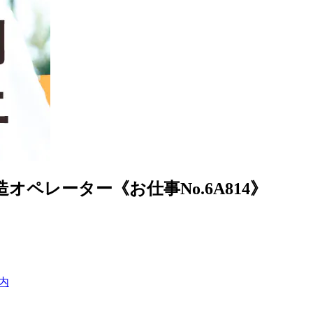
レーター《お仕事No.6A814》
内