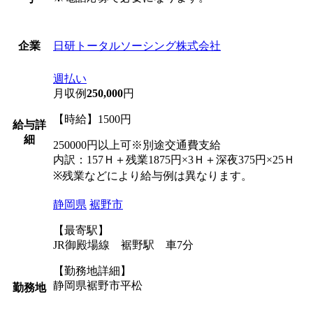
日研トータルソーシング株式会社
企業
週払い
月収例
250,000
円
【時給】1500円
給与詳
細
250000円以上可※別途交通費支給
内訳：157Ｈ＋残業1875円×3Ｈ＋深夜375円×25Ｈ
※残業などにより給与例は異なります。
静岡県
裾野市
【最寄駅】
JR御殿場線 裾野駅 車7分
【勤務地詳細】
静岡県裾野市平松
勤務地