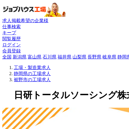
求人掲載希望の企業様
仕事検索
キープ
閲覧履歴
ログイン
会員登録
全国
新潟県
富山県
石川県
福井県
山梨県
長野県
岐阜県
静岡
工場・製造業求人
静岡県の工場求人
裾野市の工場求人
日研トータルソーシング株式会