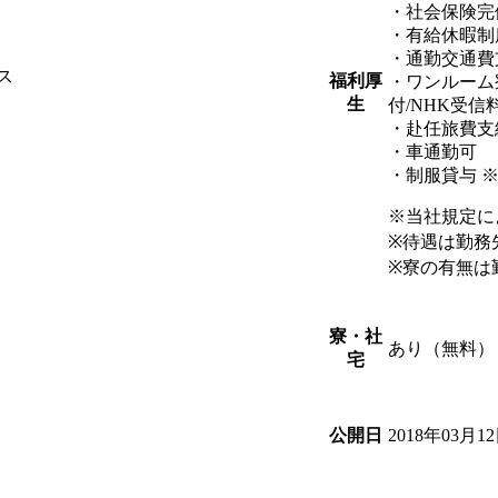
・社会保険完
・有給休暇制
・通勤交通費
ス
福利厚
・ワンルーム
生
付/NHK受信
・赴任旅費支
・車通勤可
・制服貸与 
※当社規定に
※待遇は勤務
※寮の有無は
寮・社
あり（無料）
宅
2018年03月1
公開日