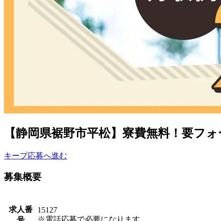
【静岡県裾野市平松】寮費無料！要フォー
キープ
応募へ進む
募集概要
求人番
15127
※電話応募で必要になります。
号