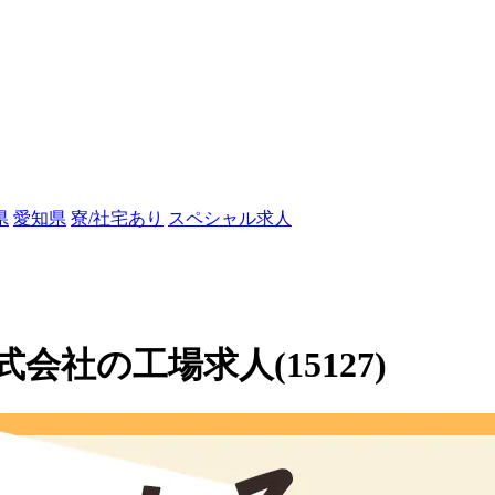
県
愛知県
寮/社宅あり
スペシャル求人
社の工場求人(15127)