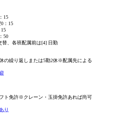
：15
翌0：15
：15
：50
[3] 3交替、各班配属前は[4] 日勤
】
勤2休の繰り返しまたは5勤2休※配属先による
迎
フト免許※クレーン・玉掛免許あれば尚可
あり