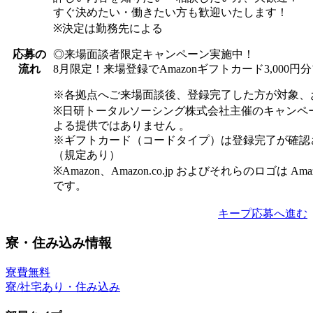
すぐ決めたい・働きたい方も歓迎いたします！
※決定は勤務先による
◎来場面談者限定キャンペーン実施中！
応募の
8月限定！来場登録でAmazonギフトカード3,000
流れ
※各拠点へご来場面談後、登録完了した方が対象、
※日研トータルソーシング株式会社主催のキャンペ
よる提供ではありません 。
※ギフトカード（コードタイプ）は登録完了が確認
（規定あり）
※Amazon、Amazon.co.jp およびそれらのロゴは Am
です。
キープ
応募へ進む
寮・住み込み情報
寮費無料
寮/社宅あり・住み込み