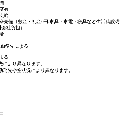
備
度有
支給
寮完備（敷金・礼金0円/家具・家電・寝具など生活諸設備
料会社負担）
給
※勤務先による
よる
先により異なります。
勤務先や空状況により異なります。
2日