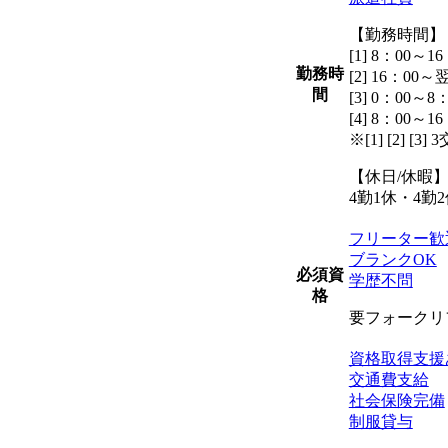
【勤務時間】
[1] 8：00～16
勤務時
[2] 16：00～
間
[3] 0：00～8
[4] 8：00～16
※[1] [2] 
【休日/休暇
4勤1休・4
フリーター歓
ブランクOK
必須資
学歴不問
格
要フォークリ
資格取得支援
交通費支給
社会保険完備
制服貸与