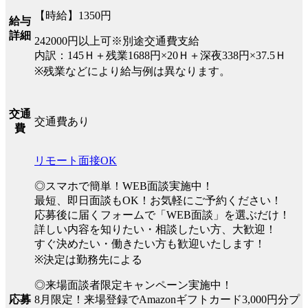
【時給】1350円
給与
詳細
242000円以上可※別途交通費支給
内訳：145Ｈ＋残業1688円×20Ｈ＋深夜338円×37.5Ｈ
※残業などにより給与例は異なります。
交通
交通費あり
費
リモート面接OK
◎スマホで簡単！WEB面談実施中！
最短、即日面談もOK！お気軽にご予約ください！
応募後に届くフォームで「WEB面談」を選ぶだけ！
詳しい内容を知りたい・相談したい方、大歓迎！
すぐ決めたい・働きたい方も歓迎いたします！
※決定は勤務先による
◎来場面談者限定キャンペーン実施中！
8月限定！来場登録でAmazonギフトカード3,000円分プ
応募