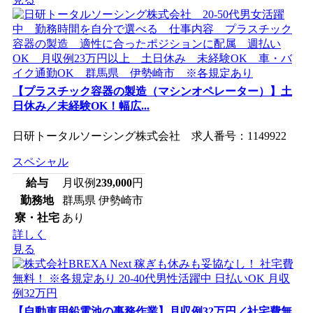
【プラスチック容器の製造（マシンオペレーター）】土
日休み／未経験OK！幅広...
日研トータルソーシング株式会社 求人番号：1149922
スペシャル
給与
月収例
239,000
円
勤務地
群馬県 伊勢崎市
寮・社宅
あり
詳しく
見る
【自動車用鉛電池の事務作業】月収例32万円／社宅費無