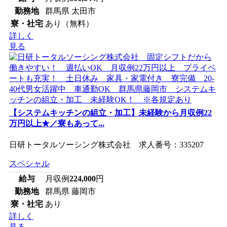
勤務地
群馬県 太田市
寮・社宅
あり（無料）
詳しく
見る
【システムキッチンの組立・加工】未経験から月収例22
万円以上★／寮もあって...
日研トータルソーシング株式会社 求人番号：335207
スペシャル
給与
月収例
224,000
円
勤務地
群馬県 藤岡市
寮・社宅
あり
詳しく
見る