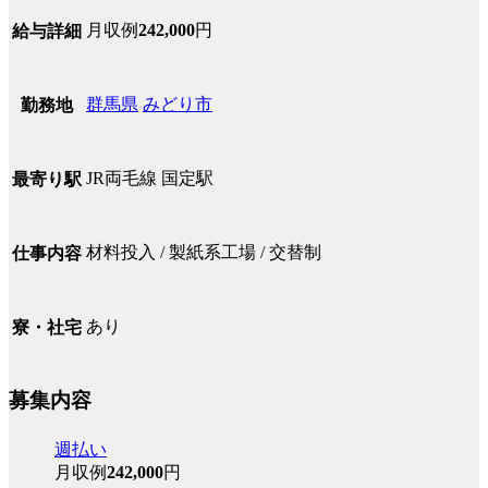
月収例
242,000
円
給与詳細
群馬県
みどり市
勤務地
JR両毛線 国定駅
最寄り駅
材料投入 / 製紙系工場 / 交替制
仕事内容
あり
寮・社宅
募集内容
週払い
月収例
242,000
円