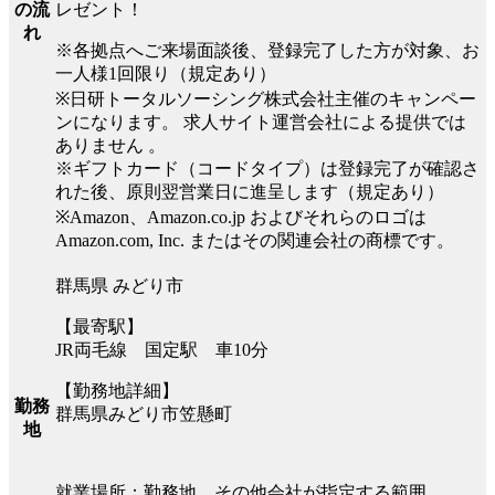
レゼント！
の流
れ
※各拠点へご来場面談後、登録完了した方が対象、お
一人様1回限り（規定あり）
※日研トータルソーシング株式会社主催のキャンペー
ンになります。 求人サイト運営会社による提供では
ありません 。
※ギフトカード（コードタイプ）は登録完了が確認さ
れた後、原則翌営業日に進呈します（規定あり）
※Amazon、Amazon.co.jp およびそれらのロゴは
Amazon.com, Inc. またはその関連会社の商標です。
群馬県 みどり市
【最寄駅】
JR両毛線 国定駅 車10分
【勤務地詳細】
勤務
群馬県みどり市笠懸町
地
就業場所：勤務地、その他会社が指定する範囲