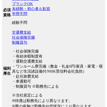
ブランクOK
未経験・初心者も歓迎
必須
学歴不問
資格
経験不問
交通費支給
社会保険完備
制服貸与
・社会保険完備
・有給休暇制度有
・通勤交通費支給
・ワンルーム寮完備（敷金・礼金0円/家具・家電・寝
福利
具など生活諸設備付/NHK受信料会社負担）
厚生
・赴任旅費支給
・車通勤可
・制服貸与 ※勤務先による
※当社規定による
※待遇は勤務先により異なります。
※寮の有無は勤務先や空状況により異なります。