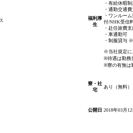
・有給休暇制
・通勤交通費
・ワンルーム
福利厚
ス
付/NHK受信
生
・赴任旅費支
・車通勤可
・制服貸与 
※当社規定に
※待遇は勤務
※寮の有無は
寮・社
あり（無料）
宅
2018年03月1
公開日