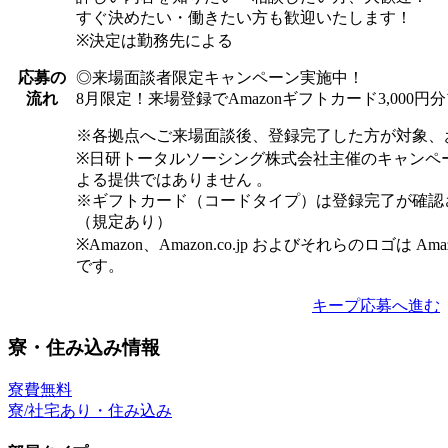
すぐ決めたい・働きたい方も歓迎いたします！
※決定は勤務先による
◎来場面談者限定キャンペーン実施中！
応募の
8月限定！来場登録でAmazonギフトカード3,000
流れ
※各拠点へご来場面談後、登録完了した方が対象、
※日研トータルソーシング株式会社主催のキャンペ
よる提供ではありません 。
※ギフトカード（コードタイプ）は登録完了が確認
（規定あり）
※Amazon、Amazon.co.jp およびそれらのロゴは Am
です。
キープ
応募へ進む
寮・住み込み情報
寮費無料
寮/社宅あり・住み込み