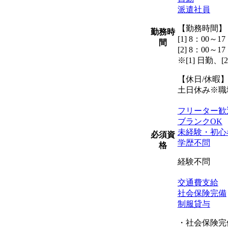
派遣社員
【勤務時間】
勤務時
[1] 8：00～17
間
[2] 8：00～17
※[1] 日勤、[
【休日/休暇
土日休み※職
フリーター歓
ブランクOK
未経験・初心
必須資
学歴不問
格
経験不問
交通費支給
社会保険完備
制服貸与
・社会保険完