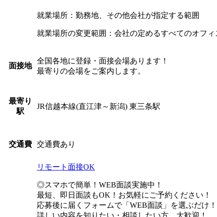
就業場所：勤務地、その他会社が指定する範囲
就業場所の変更範囲：会社の定めるすべてのオフィ
全国各地に登録・面接会場あります！
面接地
最寄りの会場をご案内します。
最寄り
JR信越本線(直江津～新潟) 東三条駅
駅
交通費あり
交通費
リモート面接OK
◎スマホで簡単！WEB面談実施中！
最短、即日面談もOK！お気軽にご予約ください！
応募後に届くフォームで「WEB面談」を選ぶだけ！
詳しい内容を知りたい・相談したい方、大歓迎！