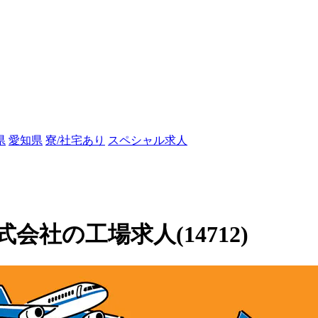
県
愛知県
寮/社宅あり
スペシャル求人
社の工場求人(14712)