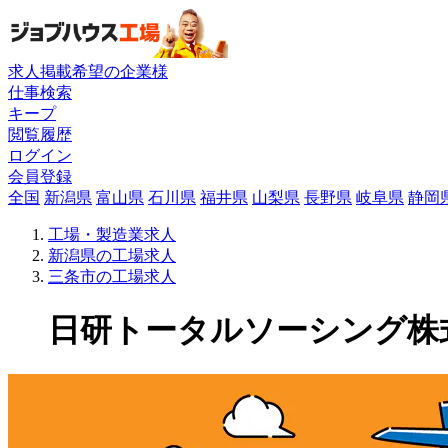
求人掲載希望の企業様
仕事検索
キープ
閲覧履歴
ログイン
会員登録
全国
新潟県
富山県
石川県
福井県
山梨県
長野県
岐阜県
静岡
工場・製造業求人
新潟県の工場求人
三条市の工場求人
日研トータルソーシング株式会