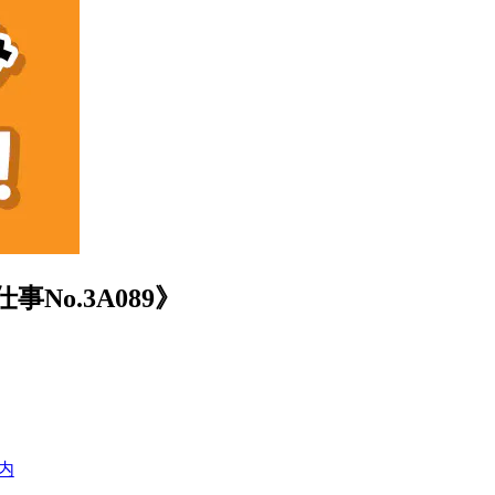
o.3A089》
内