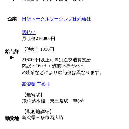
日研トータルソーシング株式会社
企業
週払い
月収例
216,000
円
【時給】1300円
給与詳
細
216000円以上可※別途交通費支給
内訳：160Ｈ＋残業1625円×5Ｈ
※残業などにより給与例は異なります。
新潟県
三条市
【最寄駅】
JR信越本線 東三条駅 車8分
【勤務地詳細】
新潟県三条市西大崎
勤務地