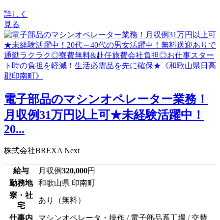
詳しく
見る
電子部品のマシンオペレーター業務！
月収例31万円以上可★未経験活躍中！
20...
株式会社BREXA Next
給与
月収例
320,000
円
勤務地
和歌山県 印南町
寮・社
あり（無料）
宅
仕事内
マシンオペレータ・操作 / 電子部品系工場 / 交替