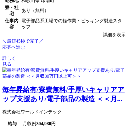
勤務地
和歌山県 印南町
寮・社
あり（無料）
宅
仕事内
電子部品系工場での軽作業・ピッキング製造スタ
容
ッフ
詳細を表示
＼最短45秒で完了／
応募へ進む
詳しく
見る
毎年昇給有/寮費無料/手厚いキャリアア
ップ支援あり/電子部品の製造 ＜＜月...
株式会社ワールドインテック
給与
月収例
304,980
円