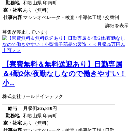
勤務地
和歌山県 印南町
寮・社宅
あり（無料）
仕事内容
マシンオペレータ・検査 / 半導体工場 / 交替制
詳細を表示
募集が停止しています
【寮費無料＆無料送迎あり】日勤専属
＆4勤2休/夜勤なしなので働きやすい！
小...
株式会社ワールドインテック
給与
月収例
265,810
円
勤務地
和歌山県 印南町
寮・社宅
あり（無料）
仕事内容
マシンオペレータ・検査 / 半導体工場 / 日勤