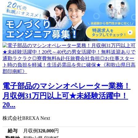
電子部品のマシンオペレーター業務！
月収例31万円以上可★未経験活躍中！
20...
株式会社BREXA Next
給与
月収例
320,000
円