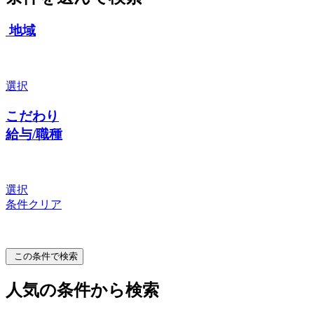
地域
選択
こだわり
給与/職種
選択
条件クリア
この条件で検索
人気の条件から検索