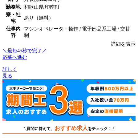
勤務地
和歌山県 印南町
寮・社
あり（無料）
宅
仕事内
マシンオペレータ・操作 / 電子部品系工場 / 交替
容
制
詳細を表示
＼最短45秒で完了／
応募へ進む
詳しく
見る
おすすめ求人
\ 質問に答えて、
をチェック！ /