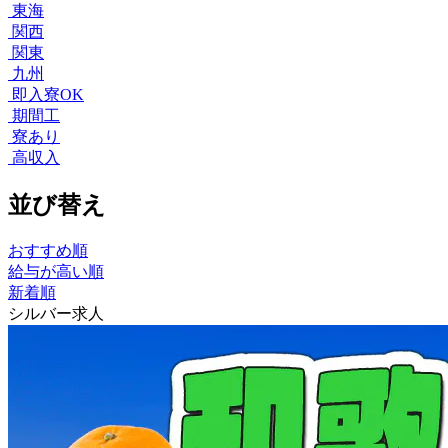
東海
関西
関東
九州
即入寮OK
期間工
寮あり
高収入
並び替え
おすすめ順
給与が高い順
新着順
シルバー求人