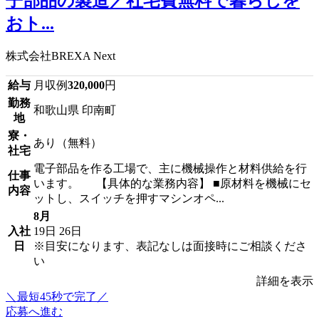
子部品の製造／社宅費無料で暮らしを
おト...
株式会社BREXA Next
給与
月収例
320,000
円
勤務
和歌山県 印南町
地
寮・
あり（無料）
社宅
電子部品を作る工場で、主に機械操作と材料供給を行
仕事
います。 【具体的な業務内容】 ■原材料を機械にセ
内容
ットし、スイッチを押すマシンオペ...
8月
入社
19日
26日
日
※目安になります、表記なしは面接時にご相談くださ
い
詳細を表示
＼最短45秒で完了／
応募へ進む