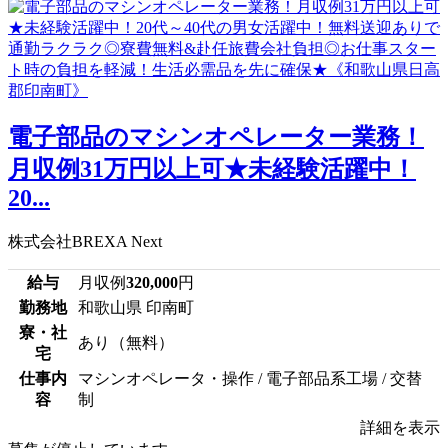
電子部品のマシンオペレーター業務！
月収例31万円以上可★未経験活躍中！
20...
株式会社BREXA Next
給与
月収例
320,000
円
勤務地
和歌山県 印南町
寮・社
あり（無料）
宅
仕事内
マシンオペレータ・操作 / 電子部品系工場 / 交替
容
制
詳細を表示