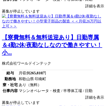
詳細を表示
募集が停止しています
【寮費無料＆無料送迎あり】日勤専属
＆4勤2休/夜勤なしなので働きやすい！
小...
株式会社ワールドインテック
給与
月収例
265,810
円
勤務地
和歌山県 印南町
寮・社宅
あり（無料）
仕事内容
マシンオペレータ・検査 / 半導体工場 / 日勤
詳細を表示
募集が停止しています