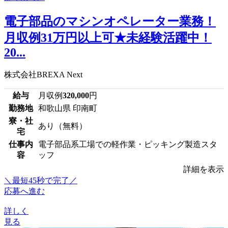
電子部品のマシンオペレーター業務！
月収例31万円以上可★未経験活躍中！
20...
株式会社BREXA Next
給与
月収例
320,000
円
勤務地
和歌山県 印南町
寮・社
あり（無料）
宅
仕事内
電子部品系工場での軽作業・ピッキング製造スタ
容
ッフ
詳細を表示
＼最短45秒で完了／
応募へ進む
詳しく
見る