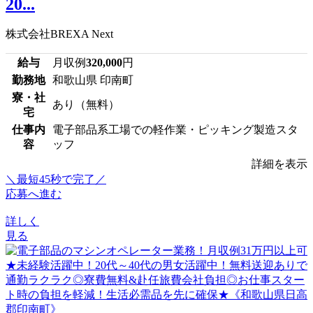
20...
株式会社BREXA Next
給与
月収例
320,000
円
勤務地
和歌山県 印南町
寮・社
あり（無料）
宅
仕事内
電子部品系工場での軽作業・ピッキング製造スタ
容
ッフ
詳細を表示
＼最短45秒で完了／
応募へ進む
詳しく
見る