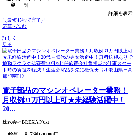
容
制
詳細を表示
＼最短45秒で完了／
応募へ進む
詳しく
見る
電子部品のマシンオペレーター業務！
月収例31万円以上可★未経験活躍中！
20...
株式会社BREXA Next
給与
月収例
320,000
円