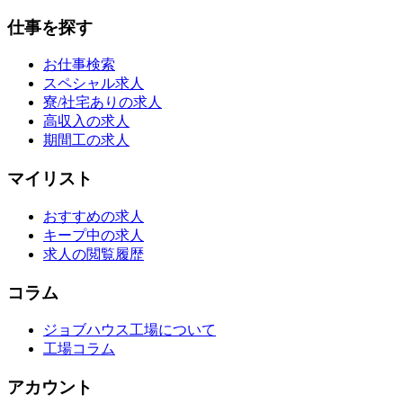
仕事を探す
お仕事検索
スペシャル求人
寮/社宅ありの求人
高収入の求人
期間工の求人
マイリスト
おすすめの求人
キープ中の求人
求人の閲覧履歴
コラム
ジョブハウス工場について
工場コラム
アカウント