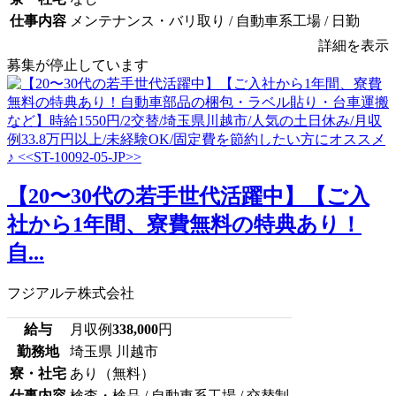
仕事内容
メンテナンス・バリ取り / 自動車系工場 / 日勤
詳細を表示
募集が停止しています
【20〜30代の若手世代活躍中】【ご入
社から1年間、寮費無料の特典あり！
自...
フジアルテ株式会社
給与
月収例
338,000
円
勤務地
埼玉県 川越市
寮・社宅
あり（無料）
仕事内容
検査・検品 / 自動車系工場 / 交替制