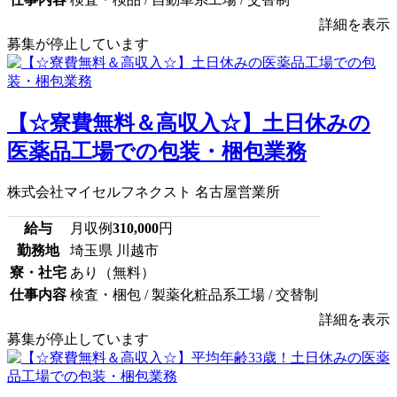
詳細を表示
募集が停止しています
【☆寮費無料＆高収入☆】土日休みの
医薬品工場での包装・梱包業務
株式会社マイセルフネクスト 名古屋営業所
給与
月収例
310,000
円
勤務地
埼玉県 川越市
寮・社宅
あり（無料）
仕事内容
検査・梱包 / 製薬化粧品系工場 / 交替制
詳細を表示
募集が停止しています