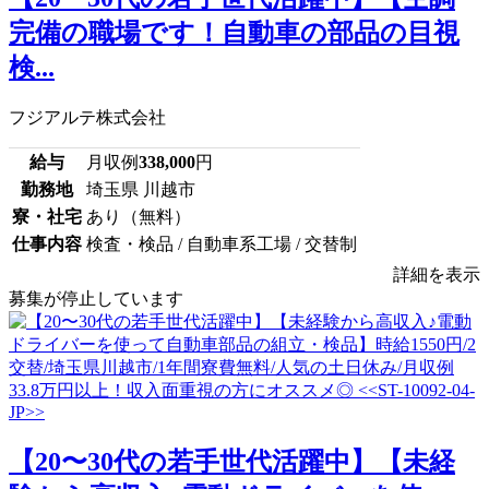
完備の職場です！自動車の部品の目視
検...
フジアルテ株式会社
給与
月収例
338,000
円
勤務地
埼玉県 川越市
寮・社宅
あり（無料）
仕事内容
検査・検品 / 自動車系工場 / 交替制
詳細を表示
募集が停止しています
【20〜30代の若手世代活躍中】【未経