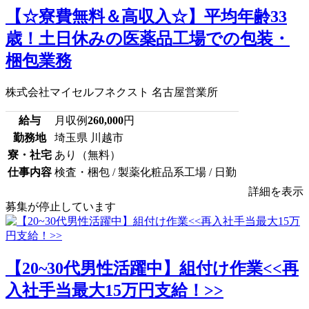
【☆寮費無料＆高収入☆】平均年齢33
歳！土日休みの医薬品工場での包装・
梱包業務
株式会社マイセルフネクスト 名古屋営業所
給与
月収例
260,000
円
勤務地
埼玉県 川越市
寮・社宅
あり（無料）
仕事内容
検査・梱包 / 製薬化粧品系工場 / 日勤
詳細を表示
募集が停止しています
【20~30代男性活躍中】組付け作業<<再
入社手当最大15万円支給！>>