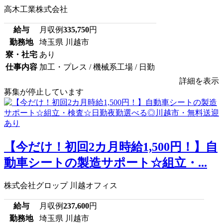
高木工業株式会社
給与
月収例
335,750
円
勤務地
埼玉県 川越市
寮・社宅
あり
仕事内容
加工・プレス / 機械系工場 / 日勤
詳細を表示
募集が停止しています
【今だけ！初回2カ月時給1,500円！】自
動車シートの製造サポート☆組立・...
株式会社グロップ 川越オフィス
給与
月収例
237,600
円
勤務地
埼玉県 川越市