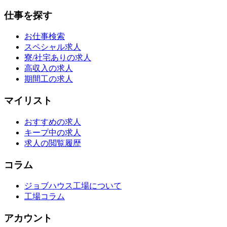
仕事を探す
お仕事検索
スペシャル求人
寮/社宅ありの求人
高収入の求人
期間工の求人
マイリスト
おすすめの求人
キープ中の求人
求人の閲覧履歴
コラム
ジョブハウス工場について
工場コラム
アカウント