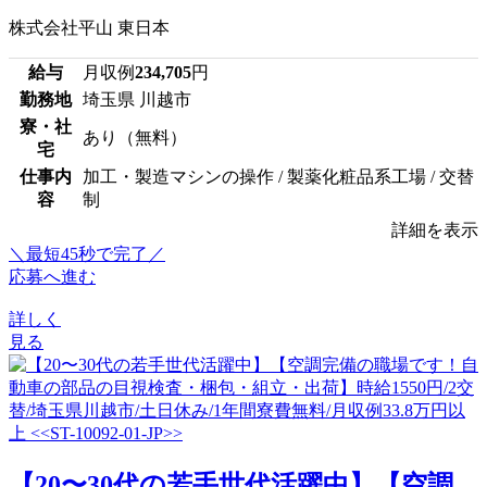
株式会社平山 東日本
給与
月収例
234,705
円
勤務地
埼玉県 川越市
寮・社
あり（無料）
宅
仕事内
加工・製造マシンの操作 / 製薬化粧品系工場 / 交替
容
制
詳細を表示
＼最短45秒で完了／
応募へ進む
詳しく
見る
【20〜30代の若手世代活躍中】【空調