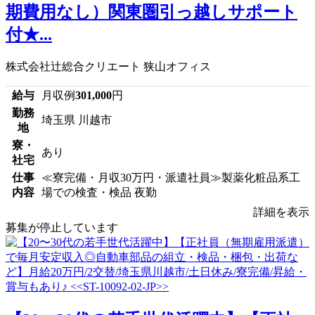
期費用なし）関東圏引っ越しサポート
付★...
株式会社辻総合クリエート 狭山オフィス
給与
月収例
301,000
円
勤務
埼玉県 川越市
地
寮・
あり
社宅
仕事
≪寮完備・月収30万円・派遣社員≫製薬化粧品系工
内容
場での検査・検品 夜勤
詳細を表示
募集が停止しています