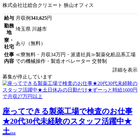
株式会社辻総合クリエート 狭山オフィス
給与
月収例
341,625
円
勤務
埼玉県 川越市
地
寮・
あり（無料）
社宅
仕事
≪寮無料・月収34万円・派遣社員≫製薬化粧品系工場
内容
での機械操作・製造オペレーター 交替制
詳細を表示
募集が停止しています
座ってできる製薬工場で検査のお仕事
★20代30代未経験のスタッフ活躍中★
土...