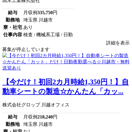
高木工業株式会社
給与
月収例
335,750
円
勤務地
埼玉県 川越市
寮・社宅
あり
仕事内容
検査 / 機械系工場 / 日勤
詳細を表示
募集が停止しています
【今だけ！初回2カ月時給1,350円！】自
動車シートの製造☆かんたん「カッ...
株式会社グロップ 川越オフィス
給与
月収例
218,240
円
勤務地
埼玉県 川越市
寮・社宅
なし