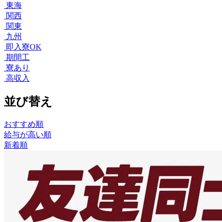
東海
関西
関東
九州
即入寮OK
期間工
寮あり
高収入
並び替え
おすすめ順
給与が高い順
新着順