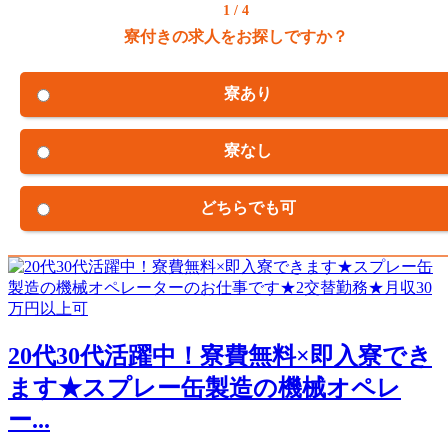
1 / 4
寮付きの求人をお探しですか？
寮あり
寮なし
どちらでも可
20代30代活躍中！寮費無料×即入寮でき
ます★スプレー缶製造の機械オペレ
ー...