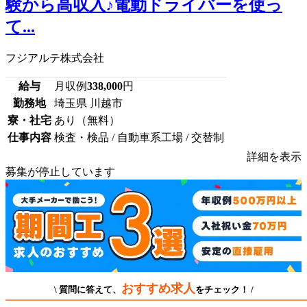
験から高収入♪電動ドライバーを使っ
て...
フジアルテ株式会社
給与
月収例
338,000
円
勤務地
埼玉県 川越市
寮・社宅
あり（無料）
仕事内容
検査・検品 / 自動車系工場 / 交替制
詳細を表示
募集が停止しています
おすすめ求人
\ 質問に答えて、
をチェック！ /