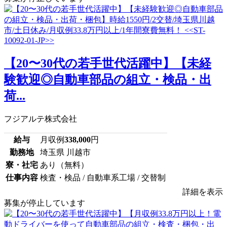
【20〜30代の若手世代活躍中】【未経
験歓迎◎自動車部品の組立・検品・出
荷...
フジアルテ株式会社
給与
月収例
338,000
円
勤務地
埼玉県 川越市
寮・社宅
あり（無料）
仕事内容
検査・検品 / 自動車系工場 / 交替制
詳細を表示
募集が停止しています