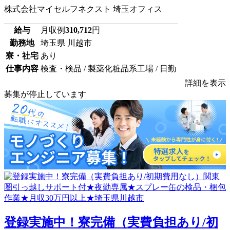
株式会社マイセルフネクスト 埼玉オフィス
給与
月収例
310,712
円
勤務地
埼玉県 川越市
寮・社宅
あり
仕事内容
検査・検品 / 製薬化粧品系工場 / 日勤
詳細を表示
募集が停止しています
登録実施中！寮完備（実費負担あり/初