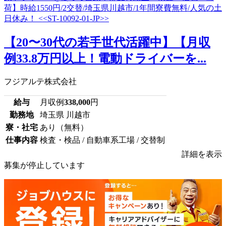
【20〜30代の若手世代活躍中】【月収
例33.8万円以上！電動ドライバーを...
フジアルテ株式会社
給与
月収例
338,000
円
勤務地
埼玉県 川越市
寮・社宅
あり（無料）
仕事内容
検査・検品 / 自動車系工場 / 交替制
詳細を表示
募集が停止しています