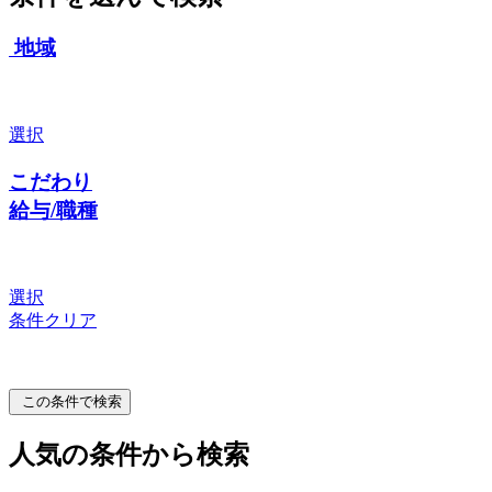
地域
選択
こだわり
給与/職種
選択
条件クリア
この条件で検索
人気の条件から検索