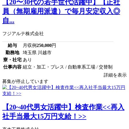
【20〜30代の若手世代活躍中】【正社
員（無期雇用派遣）で毎月安定収入◎
自...
フジアルテ株式会社
給与
月収例
250,000
円
勤務地
埼玉県 川越市
寮・社宅
あり
仕事内容
組立・加工・プレス / 自動車系工場 / 交替制
詳細を表示
募集が停止しています
【20~40代男女活躍中】検査作業<<再入
社手当最大15万円支給！>>