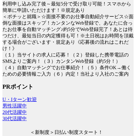
利用申し込み完了後～最短5分で受け取り可能！スマホから
簡単に申請いただけます！※規定あり
＜ポチッと就職＞☆面接不要のお仕事自動紹介サービス☆面
倒な面接はスキップ！カンタンなWeb登録で、あなたに合っ
たお仕事を自動マッチング♪約5分でWeb登録完了！あとは待
つだけ、最短当日の内定獲得も可！※土日祝はお時間を頂戴
する場合がございます・規定あり《応募後の流れはこれだ
け！》
（１）当サイトの求人に応募！（２）登録した携帯電話の
SMSよりご案内！（３）カンタンWeb登録（約5分！）
（４）自動マッチングでお仕事紹介！（５）条件OK→働く
ための必要情報ご入力（６）内定！当社より入社のご案内
PRポイント
U・Iターン歓迎
男性活躍中
20代活躍中
30代活躍中
＜新制度＞日払い制度スタート！