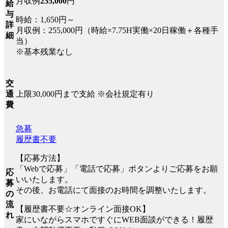
月収例
255,000
円
給
与
時給：1,650円～
詳
月収例：255,000円（時給×7.75H実働×20日稼働＋各種手
細
当）
※基本残業なし
交
上限30,000円まで支給 ※会社規定有り
通
費
急募
履歴書不要
【応募方法】
「Webで応募」「電話で応募」ボタンよりご応募をお願
応
いいたします。
募
その後、お電話にて面接のお時間を調整いたします。
の
流
【履歴書不要☆オンライン面接OK】
れ
家にいながらスマホですぐにWEB面談ができる！履歴