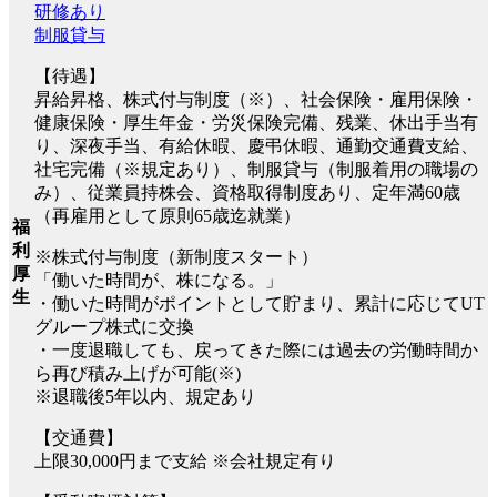
研修あり
制服貸与
【待遇】
昇給昇格、株式付与制度（※）、社会保険・雇用保険・
健康保険・厚生年金・労災保険完備、残業、休出手当有
り、深夜手当、有給休暇、慶弔休暇、通勤交通費支給、
社宅完備（※規定あり）、制服貸与（制服着用の職場の
み）、従業員持株会、資格取得制度あり、定年満60歳
（再雇用として原則65歳迄就業）
福
利
※株式付与制度（新制度スタート）
厚
「働いた時間が、株になる。」
生
・働いた時間がポイントとして貯まり、累計に応じてUT
グループ株式に交換
・一度退職しても、戻ってきた際には過去の労働時間か
ら再び積み上げが可能(※)
※退職後5年以内、規定あり
【交通費】
上限30,000円まで支給 ※会社規定有り