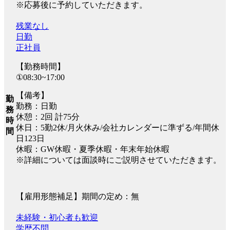
※応募後に予約していただきます。
残業なし
日勤
正社員
【勤務時間】
①08:30~17:00
【備考】
勤
勤務：日勤
務
休憩：2回 計75分
時
休日：5勤2休/月火休み/会社カレンダーに準ずる/年間休
間
日123日
休暇：GW休暇・夏季休暇・年末年始休暇
※詳細については面談時にご説明させていただきます。
【雇用形態補足】期間の定め：無
未経験・初心者も歓迎
学歴不問