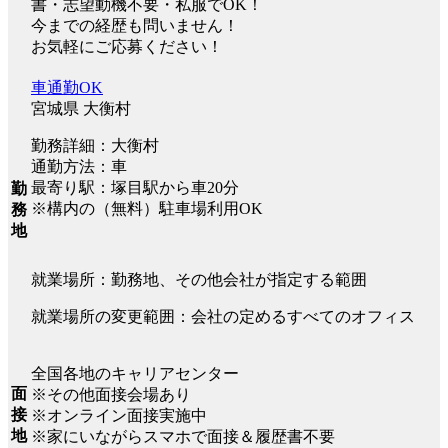
書・志望動機不要・私服でOK！
今までの経歴も問いません！
お気軽にご応募ください！
車通勤OK
宮城県 大衡村
勤務詳細：大衡村
通勤方法：車
最寄り駅：塚目駅から車20分
勤
※構内の（無料）駐車場利用OK
務
地
就業場所：勤務地、その他会社が指定する範囲
就業場所の変更範囲：会社の定めるすべてのオフィス
全国各地のキャリアセンター
面
※その他面接会場あり
接
※オンライン面接実施中
地
※家にいながらスマホで面接＆履歴書不要