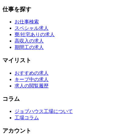
仕事を探す
お仕事検索
スペシャル求人
寮/社宅ありの求人
高収入の求人
期間工の求人
マイリスト
おすすめの求人
キープ中の求人
求人の閲覧履歴
コラム
ジョブハウス工場について
工場コラム
アカウント