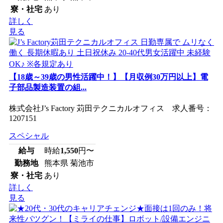
寮・社宅
あり
詳しく
見る
【18歳～39歳の男性活躍中！】【月収例30万円以上】電
子部品製造装置の組...
株式会社J’s Factory 苅田テクニカルオフィス 求人番号：
1207151
スペシャル
給与
時給
1,550
円〜
勤務地
熊本県 菊池市
寮・社宅
あり
詳しく
見る