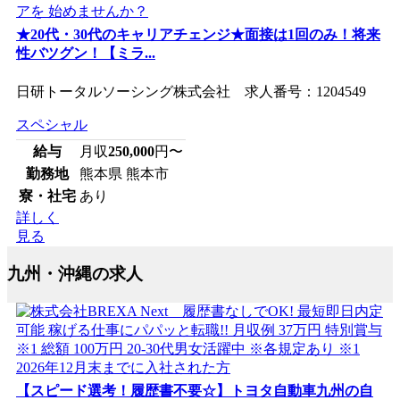
★20代・30代のキャリアチェンジ★面接は1回のみ！将来
性バツグン！【ミラ...
日研トータルソーシング株式会社 求人番号：1204549
スペシャル
給与
月収
250,000
円〜
勤務地
熊本県 熊本市
寮・社宅
あり
詳しく
見る
九州・沖縄の求人
【スピード選考！履歴書不要☆】トヨタ自動車九州の自