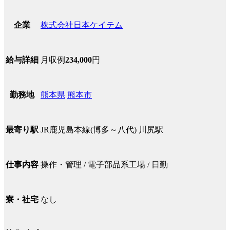
株式会社日本ケイテム
企業
月収例
234,000
円
給与詳細
熊本県
熊本市
勤務地
JR鹿児島本線(博多～八代) 川尻駅
最寄り駅
操作・管理 / 電子部品系工場 / 日勤
仕事内容
なし
寮・社宅