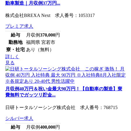
動車製造｜月収例37万円...
株式会社BREXA Next 求人番号：1053317
プレミア求人
給与
月収例
370,000
円
勤務地
福岡県 宮若市
寮・社宅
あり（無料）
詳しく
見る
月収例40万円＆祝い金最大90万円！【自動車の製造】寮
費無料でガッツリ貯金...
日研トータルソーシング株式会社 求人番号：768715
シルバー求人
給与
月収例
400,000
円