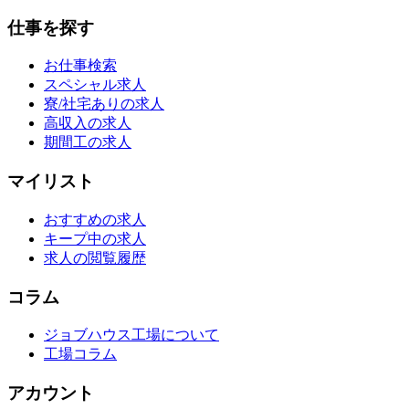
仕事を探す
お仕事検索
スペシャル求人
寮/社宅ありの求人
高収入の求人
期間工の求人
マイリスト
おすすめの求人
キープ中の求人
求人の閲覧履歴
コラム
ジョブハウス工場について
工場コラム
アカウント