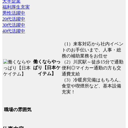
大手企業
福利厚生充実
男性活躍中
20代活躍中
30代活躍中
40代活躍中
（1）来客対応から社内イベン
トのお手伝いまで、人事・総
務の補助業務をお任せ
働くならやっ
（2）川尻駅～徒歩15分で通勤
ぱり【日本ケ
便利◎マイカー通勤の方も交
イテム】
通費支給
（3）冷暖房完備はもちろん、
食堂や喫煙所など、基本設備
充実！
職場の雰囲気