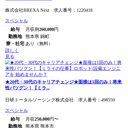
株式会社BREXA Next 求人番号：1220418
スペシャル
給与
月収例
260,000
円
勤務地
熊本県 錦町
寮・社宅
あり（無料）
詳しく
見る
★20代・30代のキャリアチェンジ★面接は1回のみ！将来
性バツグン！【ミラ...
日研トータルソーシング株式会社 求人番号：498559
スペシャル
給与
月収
250,000
円〜
勤務地
熊本県 熊本市