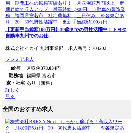
【更新手当総額100万円】39歳までの男性活躍中！トヨタ
自動車九州でのお仕...
株式会社イカイ 九州事業部 求人番号：704202
プレミア求人
給与
月収例
378,834
円
勤務地
福岡県 宮若市
寮・社宅
あり（無料）
詳しく
見る
全国のおすすめ求人