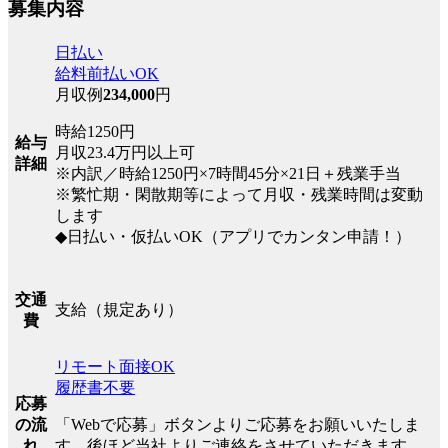
募集内容
日払い
給料前払いOK
月収例
234,000
円
時給1250円
給与
月収23.4万円以上可
詳細
※内訳／時給1250円×7時間45分×21日＋残業手当
※繁忙期・閑散期等によって月収・残業時間は変動
します
◆日払い・仮払いOK（アプリでカンタン申請！）
交通
支給（規定あり）
費
リモート面接OK
履歴書不要
応募
の流
「Webで応募」ボタンよりご応募をお願いいたしま
れ
す。後ほど当社よりご連絡をさせていただきます。