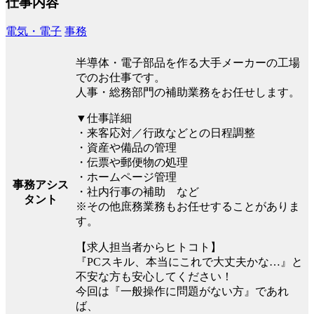
仕事内容
電気・電子
事務
半導体・電子部品を作る大手メーカーの工場
でのお仕事です。
人事・総務部門の補助業務をお任せします。
▼仕事詳細
・来客応対／行政などとの日程調整
・資産や備品の管理
・伝票や郵便物の処理
・ホームページ管理
事務アシス
・社内行事の補助 など
タント
※その他庶務業務もお任せすることがありま
す。
【求人担当者からヒトコト】
『PCスキル、本当にこれで大丈夫かな…』と
不安な方も安心してください！
今回は『一般操作に問題がない方』であれ
ば、