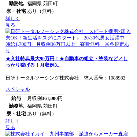
勤務地
福岡県 苅田町
寮・社宅
あり（無料）
詳しく
見る
★入社特典最大90万円！★自動車の組立・塗装など／し
っかり稼げる！月収例3...
日研トータルソーシング株式会社 求人番号：1088982
スペシャル
給与
月収例
361,000
円
勤務地
福岡県 苅田町
寮・社宅
あり（無料）
詳しく
見る