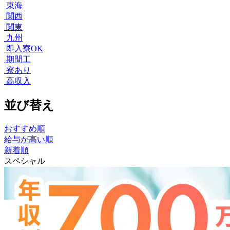
東海
関西
関東
九州
即入寮OK
期間工
寮あり
高収入
並び替え
おすすめ順
給与が高い順
新着順
スペシャル