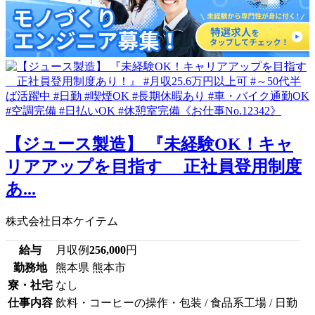
【ジュース製造】 『未経験OK！キャ
リアアップを目指す 正社員登用制度
あ...
株式会社日本ケイテム
給与
月収例
256,000
円
勤務地
熊本県 熊本市
寮・社宅
なし
仕事内容
飲料・コーヒーの操作・包装 / 食品系工場 / 日勤