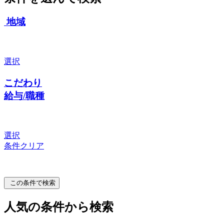
地域
選択
こだわり
給与/職種
選択
条件クリア
この条件で検索
人気の条件から検索