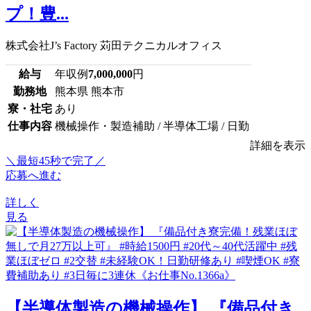
プ！豊...
株式会社J’s Factory 苅田テクニカルオフィス
給与
年収例
7,000,000
円
勤務地
熊本県 熊本市
寮・社宅
あり
仕事内容
機械操作・製造補助 / 半導体工場 / 日勤
詳細を表示
＼最短45秒で完了／
応募へ進む
詳しく
見る
【半導体製造の機械操作】 『備品付き