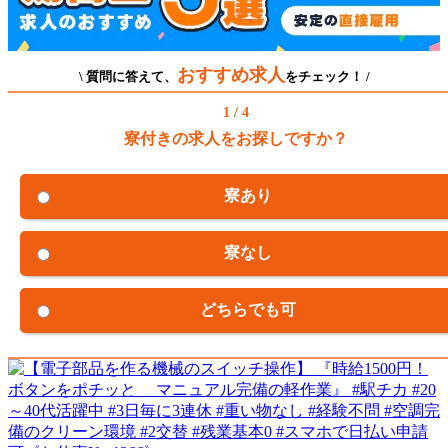
おすすめ求人
\ 質問に答えて、
をチェック！ /
1 / 4
寮付きの求人をお探しですか？
寮あり
寮なし
どちらでも可