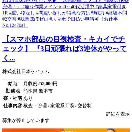
【スマホ部品の目視検査・キカイでチ
ェック】 『3日頑張れば3連休がやって
く...
株式会社日本ケイテム
給与
月収例
255,000
円
勤務地
熊本県 熊本市
寮・社宅
あり
仕事内容
検査・管理 / 家電系工場 / 交替制
詳細を表示
募集が停止しています