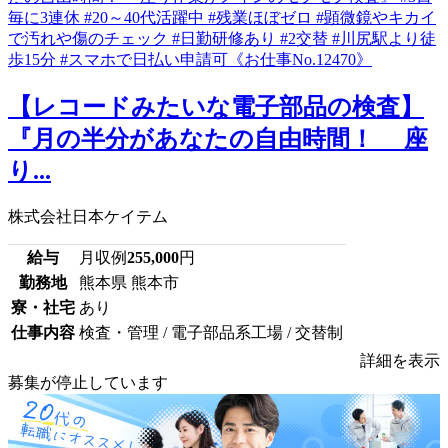
【レコードみたいな電子部品の検査】
『月の半分があなたの自由時間！ 座
り...
株式会社日本ケイテム
給与
月収例
255,000
円
勤務地
熊本県 熊本市
寮・社宅
あり
仕事内容
検査・管理 / 電子部品系工場 / 交替制
詳細を表示
募集が停止しています