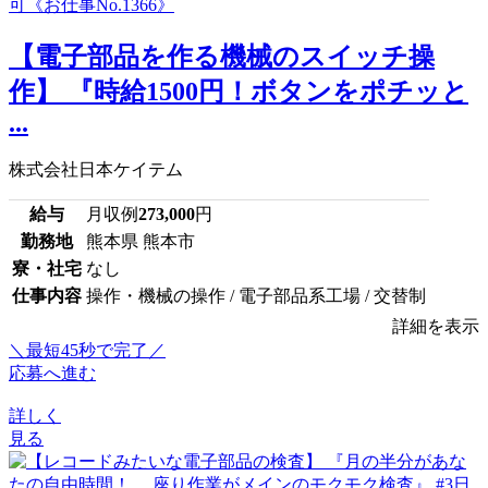
【電子部品を作る機械のスイッチ操
作】 『時給1500円！ボタンをポチッと
...
株式会社日本ケイテム
給与
月収例
273,000
円
勤務地
熊本県 熊本市
寮・社宅
なし
仕事内容
操作・機械の操作 / 電子部品系工場 / 交替制
詳細を表示
＼最短45秒で完了／
応募へ進む
詳しく
見る