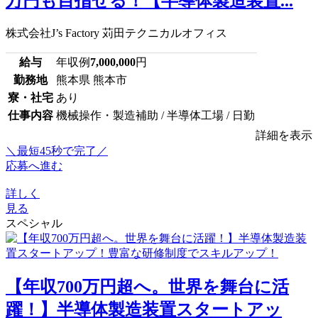
万円も目指せる！【半導体製造装置...
株式会社J’s Factory 苅田テクニカルオフィス
給与
年収例
7,000,000
円
勤務地
熊本県 熊本市
寮・社宅
あり
仕事内容
機械操作・製造補助 / 半導体工場 / 日勤
詳細を表示
＼最短45秒で完了／
応募へ進む
詳しく
見る
スペシャル
【年収700万円超へ。世界を舞台に活
躍！】半導体製造装置スタートアッ