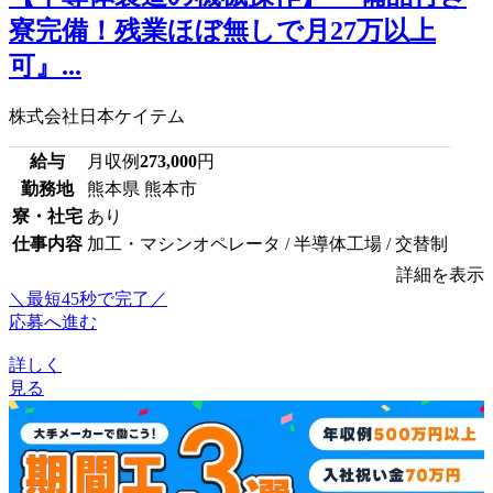
寮完備！残業ほぼ無しで月27万以上
可』...
株式会社日本ケイテム
給与
月収例
273,000
円
勤務地
熊本県 熊本市
寮・社宅
あり
仕事内容
加工・マシンオペレータ / 半導体工場 / 交替制
詳細を表示
＼最短45秒で完了／
応募へ進む
詳しく
見る