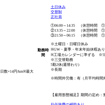
土日休み
交替制
正社員
①06:00～14:35 （休憩時間 ①08:
②13:35～22:00 （休憩時間 ①15:
③21:50～06:15 （休憩時間 ①23:
※土曜日・日曜日休み
※GW・夏季・年末年始休暇あ
勤務時
※工場カレンダーに準ずる ※5
間
※三交替勤務
5勤2休(週替わり)
※長期
日数×14円/km※最大
※時間外労働：有（月平均時間外
【雇用形態補足】期間の定め：
赴任旅費の補助あり