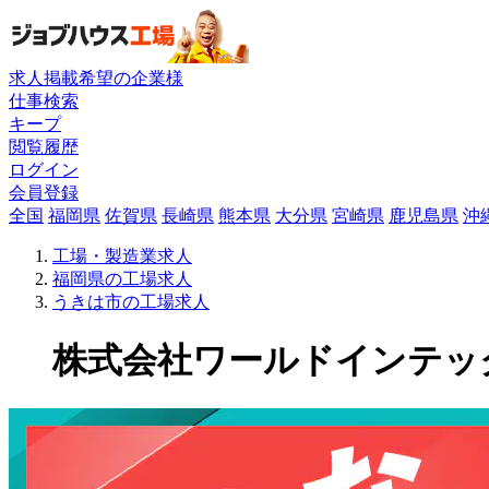
求人掲載希望の企業様
仕事検索
キープ
閲覧履歴
ログイン
会員登録
全国
福岡県
佐賀県
長崎県
熊本県
大分県
宮崎県
鹿児島県
沖
工場・製造業求人
福岡県の工場求人
うきは市の工場求人
株式会社ワールドインテックの工