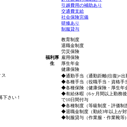
引越費用の補助あり
交通費支給
社会保険完備
研修あり
制服貸与
教育制度
退職金制度
労災保険
雇用保険
福利厚
厚生年金
生
健康保険
ィス
◆通勤手当（通勤距離(往復)×出勤
◆各種手当（役職手当・資格手
◆各種保険（健康保険・厚生年
◆有給休暇（6ヶ月間以上勤務後
募下さい！
で10日間付与
◆各種制度（等級制度・評価制
◆退職金制度（勤続3年以上が
◆制服貸与（作業服・作業靴等)