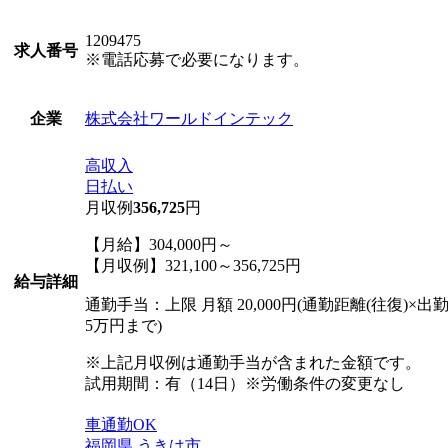
1209475
求人番号
※電話応募で必要になります。
株式会社ワールドインテック
企業
高収入
日払い
月収例
356,725
円
【月給】304,000円～
【月収例】321,100～356,725円
給与詳細
通勤手当：上限 月額 20,000円(通勤距離(往復)×出勤
5万円まで)
※上記月収例は通勤手当が含まれた金額です。
試用期間：有（14日）※労働条件の変更なし
車通勤OK
福岡県
うきは市