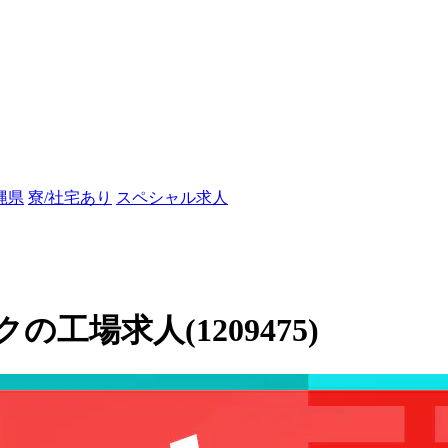
縄県
寮/社宅あり
スペシャル求人
場求人(1209475)