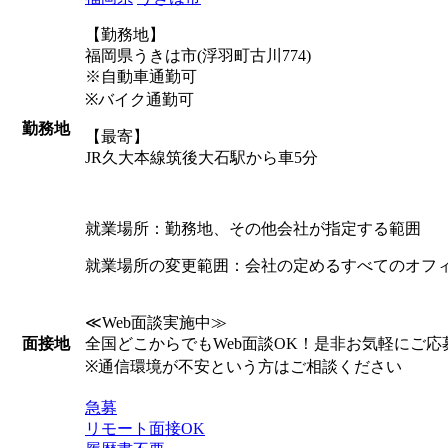
【勤務地】
福岡県うきは市(浮羽町古川774)
※自動車通勤可
※バイク通勤可
勤務地
【最寄】
JR久大本線筑後大石駅から車5分
就業場所：勤務地、その他会社が指定する範囲
就業場所の変更範囲：会社の定めるすべてのオフ
≪Web面談実施中≫
全国どこからでもWeb面談OK！是非お気軽にご応
面接地
※通信環境が不安という方はご相談ください
急募
リモート面接OK