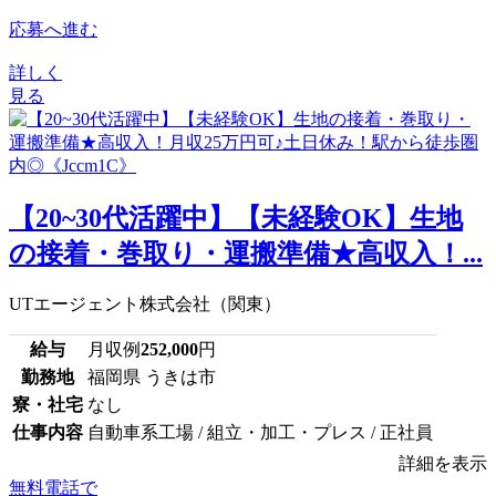
応募へ進む
詳しく
見る
【20~30代活躍中】【未経験OK】生地
の接着・巻取り・運搬準備★高収入！...
UTエージェント株式会社（関東）
給与
月収例
252,000
円
勤務地
福岡県 うきは市
寮・社宅
なし
仕事内容
自動車系工場 / 組立・加工・プレス / 正社員
詳細を表示
無料電話で