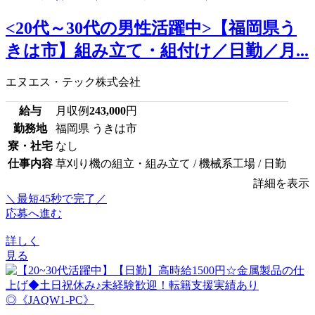
<20代～30代の男性活躍中>【福岡県う
きは市】組み立て・組付け／日勤／月...
エヌエス・テック株式会社
給与
月収例
243,000
円
勤務地
福岡県 うきは市
寮・社宅
なし
仕事内容
草刈り機の組立・組み立て / 機械系工場 / 日勤
詳細を表示
＼最短45秒で完了／
応募へ進む
詳しく
見る