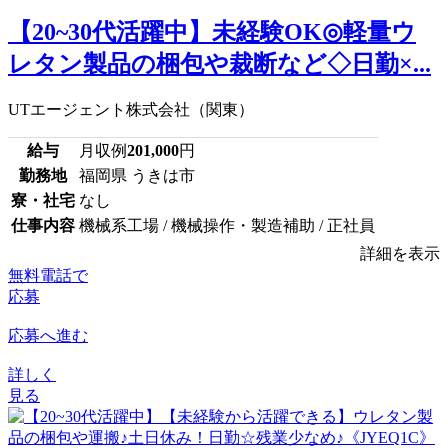
【20~30代活躍中】未経験OK◎軽量ウ
レタン製品の梱包や裁断など◇日勤×...
UTエージェント株式会社（関東）
給与
月収例
201,000
円
勤務地
福岡県 うきは市
寮・社宅
なし
仕事内容
機械系工場 / 機械操作・製造補助 / 正社員
詳細を表示
無料電話で
応募
応募へ進む
詳しく
見る