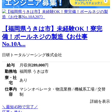
【福岡県うきは市】未経験OK！寮完
備！ボールネジの製造《お仕事
No.10A...
日研トータルソーシング株式会社
給与
月収例
289,000
円
勤務地
福岡県 うきは市
寮・社
あり
宅
仕事内
マシンオペレータ・物流業務 / 機械系工場 / 交替
容
制
詳細を表示
＼最短45秒で完了／