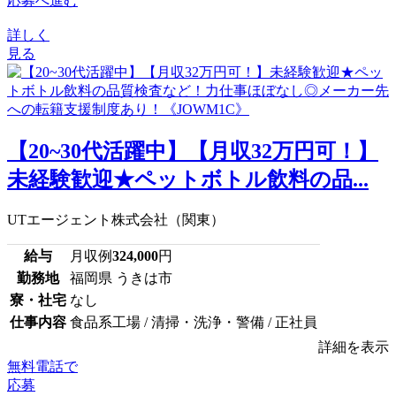
応募へ進む
詳しく
見る
【20~30代活躍中】【月収32万円可！】
未経験歓迎★ペットボトル飲料の品...
UTエージェント株式会社（関東）
給与
月収例
324,000
円
勤務地
福岡県 うきは市
寮・社宅
なし
仕事内容
食品系工場 / 清掃・洗浄・警備 / 正社員
詳細を表示
無料電話で
応募