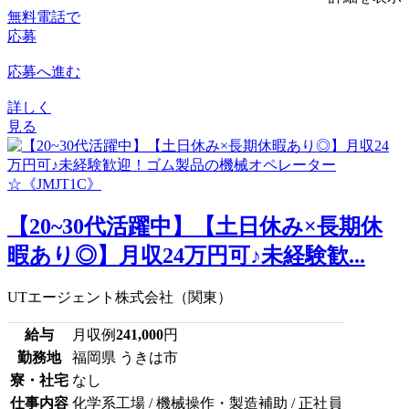
無料電話で
応募
応募へ進む
詳しく
見る
【20~30代活躍中】【土日休み×長期休
暇あり◎】月収24万円可♪未経験歓...
UTエージェント株式会社（関東）
給与
月収例
241,000
円
勤務地
福岡県 うきは市
寮・社宅
なし
仕事内容
化学系工場 / 機械操作・製造補助 / 正社員