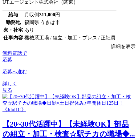
UTエージェント株式会社（関東）
給与
月収例
311,000
円
勤務地
福岡県 うきは市
寮・社宅
あり
仕事内容
機械系工場 / 組立・加工・プレス / 正社員
詳細を表示
無料電話で
応募
応募へ進む
詳しく
見る
【20~30代活躍中】【未経験OK】部品
の組立・加工・検査☆駅チカの職場◆...