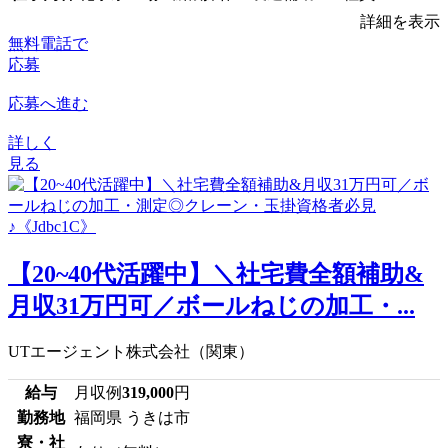
詳細を表示
無料電話で
応募
応募へ進む
詳しく
見る
【20~40代活躍中】＼社宅費全額補助&
月収31万円可／ボールねじの加工・...
UTエージェント株式会社（関東）
給与
月収例
319,000
円
勤務地
福岡県 うきは市
寮・社