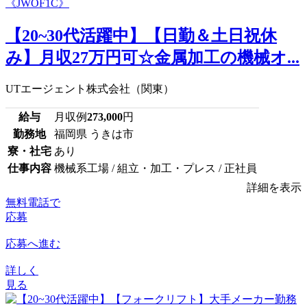
【20~30代活躍中】【日勤＆土日祝休
み】月収27万円可☆金属加工の機械オ...
UTエージェント株式会社（関東）
給与
月収例
273,000
円
勤務地
福岡県 うきは市
寮・社宅
あり
仕事内容
機械系工場 / 組立・加工・プレス / 正社員
詳細を表示
無料電話で
応募
応募へ進む
詳しく
見る