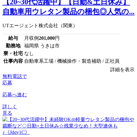
【20~30代活躍中】【日勤&土日休み】
自動車用ウレタン製品の梱包◎人気の...
UTエージェント株式会社（関東）
給与
月収例
201,000
円
勤務地
福岡県 うきは市
寮・社宅
なし
仕事内容
自動車系工場 / 機械操作・製造補助 / 正社員
詳細を表示
無料電話で
応募
応募へ進む
詳しく
見る