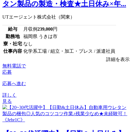
タン製品の製造・検査★土日休み×年...
UTエージェント株式会社（関東）
給与
月収例
239,000
円
勤務地
福岡県 うきは市
寮・社宅
なし
仕事内容
化学系工場 / 組立・加工・プレス / 派遣社員
詳細を表示
無料電話で
応募
応募へ進む
詳しく
見る