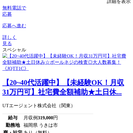
詳細を表示
無料電話で
応募
応募へ進む
詳しく
見る
スペシャル
【20~40代活躍中】【未経験OK！月収
31万円可】社宅費全額補助★土日休...
UTエージェント株式会社（関東）
給与
月収例
319,000
円
勤務地
福岡県 うきは市
寮・社宅
あり（無料）