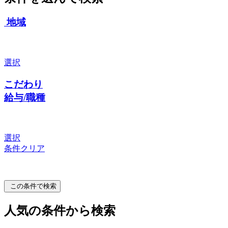
地域
選択
こだわり
給与/職種
選択
条件クリア
この条件で検索
人気の条件から検索