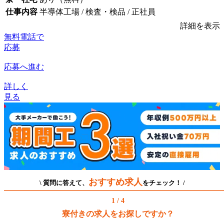
仕事内容
半導体工場 / 検査・検品 / 正社員
詳細を表示
無料電話で
応募
応募へ進む
詳しく
見る
おすすめ求人
\ 質問に答えて、
をチェック！ /
1 / 4
寮付きの求人をお探しですか？