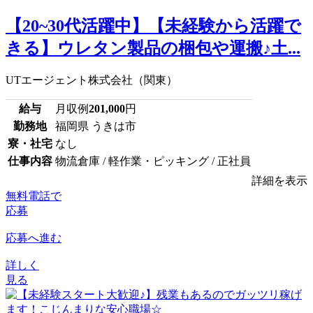
【20~30代活躍中】【未経験から活躍で
きる】ウレタン製品の梱包や運搬♪土...
UTエージェント株式会社（関東）
給与
月収例
201,000
円
勤務地
福岡県 うきは市
寮・社宅
なし
仕事内容
物流倉庫 / 軽作業・ピッキング / 正社員
詳細を表示
無料電話で
応募
応募へ進む
詳しく
見る