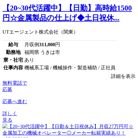
【20~30代活躍中】【日勤】高時給1500
円☆金属製品の仕上げ◆土日祝休...
UTエージェント株式会社（関東）
給与
月収例
311,000
円
勤務地
福岡県 うきは市
寮・社宅
あり
仕事内容
機械系工場 / 機械操作・製造補助 / 正社員
詳細を表示
無料電話で
応募
応募へ進む
詳しく
見る