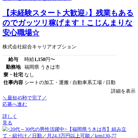
【未経験スタート大歓迎♪】残業もある
のでガッツリ稼げます！こじんまりな
安心職場☆
株式会社綜合キャリアオプション
給与
時給
1,150
円〜
勤務地
福岡県 うきは市
寮・社宅
なし
仕事内容
シートの加工・運搬 / 自動車系工場 / 日勤
詳細を表示
＼最短45秒で完了／
応募へ進む
詳しく
見る