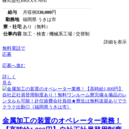
株式会社BREXA Next
給与
月収例
330,000
円
勤務地
福岡県 うきは市
寮・社宅
あり（無料）
仕事内容
加工・検査 / 機械系工場 / 交替制
詳細を表示
無料電話で
応募
応募へ進む
詳しく
見る
金属加工の装置のオペレーター業務！