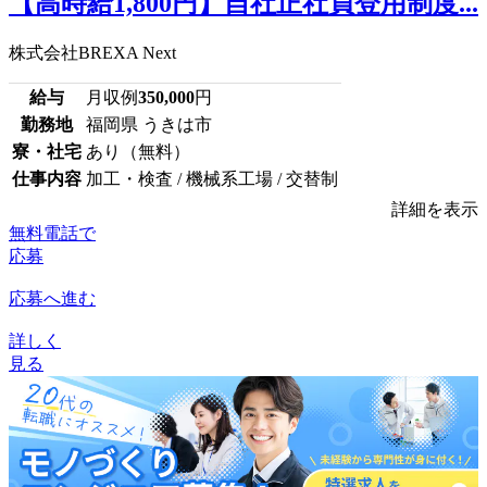
【高時給1,800円】自社正社員登用制度...
株式会社BREXA Next
給与
月収例
350,000
円
勤務地
福岡県 うきは市
寮・社宅
あり（無料）
仕事内容
加工・検査 / 機械系工場 / 交替制
詳細を表示
無料電話で
応募
応募へ進む
詳しく
見る