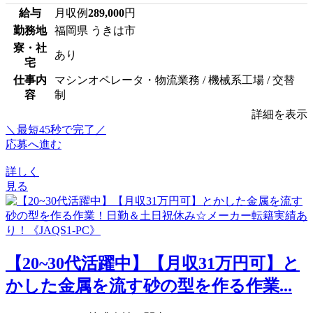
給与
月収例
289,000
円
勤務地
福岡県 うきは市
寮・社
あり
宅
仕事内
マシンオペレータ・物流業務 / 機械系工場 / 交替
容
制
詳細を表示
＼最短45秒で完了／
応募へ進む
詳しく
見る
【20~30代活躍中】【月収31万円可】と
かした金属を流す砂の型を作る作業...