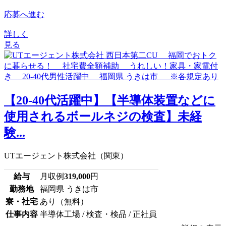
応募へ進む
詳しく
見る
【20-40代活躍中】【半導体装置などに
使用されるボールネジの検査】未経
験...
UTエージェント株式会社（関東）
給与
月収例
319,000
円
勤務地
福岡県 うきは市
寮・社宅
あり（無料）
仕事内容
半導体工場 / 検査・検品 / 正社員