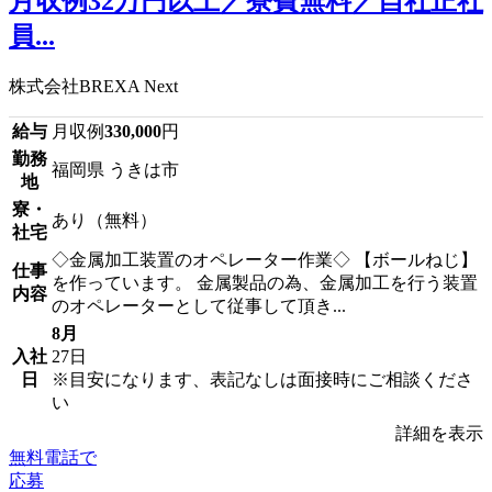
月収例32万円以上／寮費無料／自社正社
員...
株式会社BREXA Next
給与
月収例
330,000
円
勤務
福岡県 うきは市
地
寮・
あり（無料）
社宅
◇金属加工装置のオペレーター作業◇ 【ボールねじ】
仕事
を作っています。 金属製品の為、金属加工を行う装置
内容
のオペレーターとして従事して頂き...
8月
入社
27日
日
※目安になります、表記なしは面接時にご相談くださ
い
詳細を表示
無料電話で
応募