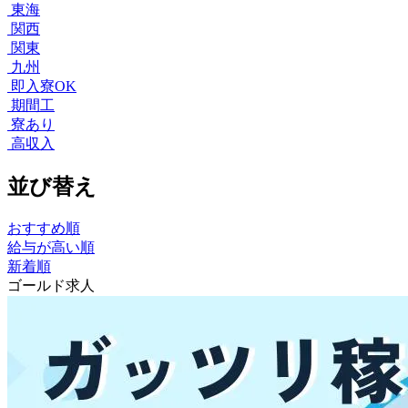
東海
関西
関東
九州
即入寮OK
期間工
寮あり
高収入
並び替え
おすすめ順
給与が高い順
新着順
ゴールド求人