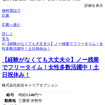
詳細を表示
無料電話で
応募
応募へ進む
詳しく
見る
【経験がなくても大丈夫☆】ノー残業
でフリータイム！女性多数活躍中！土
日祝休み！
株式会社綜合キャリアオプション
給与
時給
1,146
円〜
勤務地
三重県 伊勢市