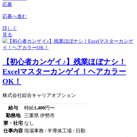
応募
応募へ進む
詳しく
見る
【初心者カンゲイ♪】残業ほぼナシ！
Excelマスターカンゲイ！ヘアカラー
OK！
株式会社綜合キャリアオプション
給与
時給
1,400
円〜
勤務地
三重県 伊勢市
寮・社宅
なし
仕事内容
現場事務 / 半導体工場 / 日勤