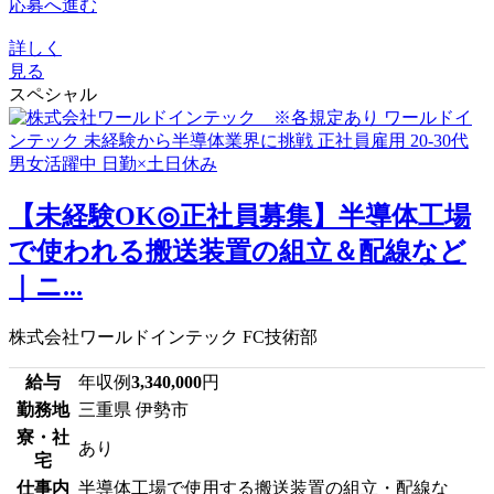
応募へ進む
詳しく
見る
スペシャル
【未経験OK◎正社員募集】半導体工場
で使われる搬送装置の組立＆配線など
｜ニ...
株式会社ワールドインテック FC技術部
給与
年収例
3,340,000
円
勤務地
三重県 伊勢市
寮・社
あり
宅
仕事内
半導体工場で使用する搬送装置の組立・配線な