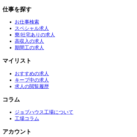
仕事を探す
お仕事検索
スペシャル求人
寮/社宅ありの求人
高収入の求人
期間工の求人
マイリスト
おすすめの求人
キープ中の求人
求人の閲覧履歴
コラム
ジョブハウス工場について
工場コラム
アカウント