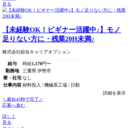
見る
【未経験OK！ビギナー活躍中♪】モノ
足りない方に・残業20H未満♪
株式会社綜合キャリアオプション
給与
時給
1,170
円〜
勤務地
三重県 伊勢市
寮・社宅
なし
仕事内容
材料投入 / 機械系工場 / 日勤
詳細を表示
＼最短45秒で完了／
応募へ進む
詳しく
見る