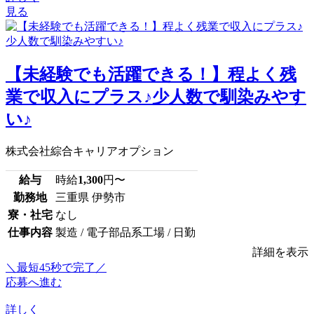
見る
【未経験でも活躍できる！】程よく残
業で収入にプラス♪少人数で馴染みやす
い♪
株式会社綜合キャリアオプション
給与
時給
1,300
円〜
勤務地
三重県 伊勢市
寮・社宅
なし
仕事内容
製造 / 電子部品系工場 / 日勤
詳細を表示
＼最短45秒で完了／
応募へ進む
詳しく