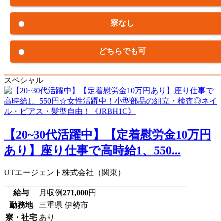
寮なし
どちらでも可
スペシャル
【20~30代活躍中】【定着慰労金10万円
あり】座り仕事で高時給1、550...
UTエージェント株式会社（関東）
給与
月収例
271,000
円
勤務地
三重県 伊勢市
寮・社宅
あり