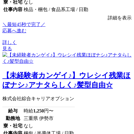
寮・社宅
なし
仕事内容
検品・梱包 / 食品系工場 / 日勤
詳細を表示
＼最短45秒で完了／
応募へ進む
詳しく
見る
【未経験者カンゲイ♪】ウレシイ残業ほ
ぼナシ♪アナタらしく♪髪型自由☆
株式会社綜合キャリアオプション
給与
時給
1,250
円〜
勤務地
三重県 伊勢市
寮・社宅
なし
仕事内容
梱包 / 半導体工場 / 日勤