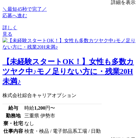
詳細を表示
＼最短45秒で完了／
応募へ進む
詳しく
見る
【未経験スタートOK！】女性も多数カ
ツヤク中♪モノ足りない方に・残業20H
未満♪
株式会社綜合キャリアオプション
給与
時給
1,200
円〜
勤務地
三重県 伊勢市
寮・社宅
なし
仕事内容
検査・検品 / 電子部品系工場 / 日勤