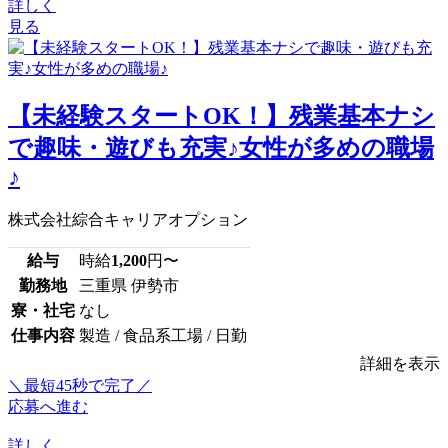
詳しく
見る
【未経験スタートOK！】残業基本ナシ
で趣味・遊びも充実♪女性が多めの職場
♪
株式会社綜合キャリアオプション
給与
時給
1,200
円〜
勤務地
三重県 伊勢市
寮・社宅
なし
仕事内容
製造 / 食品系工場 / 日勤
詳細を表示
＼最短45秒で完了／
応募へ進む
詳しく