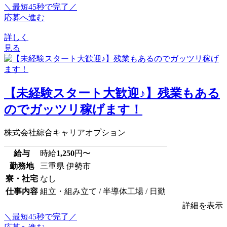
＼最短45秒で完了／
応募へ進む
詳しく
見る
【未経験スタート大歓迎♪】残業もある
のでガッツリ稼げます！
株式会社綜合キャリアオプション
給与
時給
1,250
円〜
勤務地
三重県 伊勢市
寮・社宅
なし
仕事内容
組立・組み立て / 半導体工場 / 日勤
詳細を表示
＼最短45秒で完了／