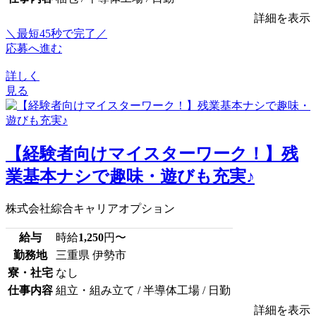
詳細を表示
＼最短45秒で完了／
応募へ進む
詳しく
見る
【経験者向けマイスターワーク！】残
業基本ナシで趣味・遊びも充実♪
株式会社綜合キャリアオプション
給与
時給
1,250
円〜
勤務地
三重県 伊勢市
寮・社宅
なし
仕事内容
組立・組み立て / 半導体工場 / 日勤
詳細を表示