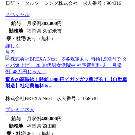
日研トータルソーシング株式会社 求人番号：964316
スペシャル
給与
月収例
303,000
円
勤務地
福岡県 久留米市
寮・社宅
あり（無料）
詳しく
見る
驚きの高時給！時給1,900円でガツガツ稼げる！【自動車
製造】社宅費無料＆...
株式会社BREXA Next 求人番号：1068630
プレミア求人
給与
月収例
480,000
円
勤務地
福岡県 苅田町
寮・社宅
あり（無料）