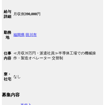
給与
月収例
390,000
円
詳細
勤務
福岡県
田川市
地
≪月収39万円・派遣社員≫半導体工場での機械操
仕事
作・製造オペレーター 交替制
内容
寮・
なし
社宅
募集内容