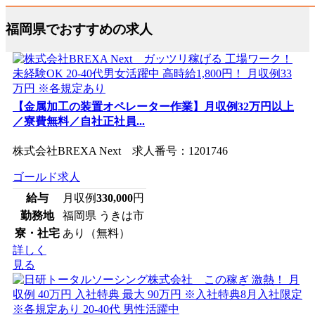
福岡県でおすすめの求人
【金属加工の装置オペレーター作業】月収例32万円以上
／寮費無料／自社正社員...
株式会社BREXA Next 求人番号：1201746
ゴールド求人
給与
月収例
330,000
円
勤務地
福岡県 うきは市
寮・社宅
あり（無料）
詳しく
見る