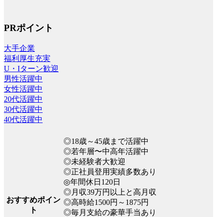
PRポイント
大手企業
福利厚生充実
U・Iターン歓迎
男性活躍中
女性活躍中
20代活躍中
30代活躍中
40代活躍中
◎18歳～45歳まで活躍中
◎若年層〜中高年活躍中
◎未経験者大歓迎
◎正社員登用実績多数あり
◎年間休日120日
◎月収39万円以上と高月収
おすすめポイン
◎高時給1500円～1875円
ト
◎毎月支給の豪華手当あり