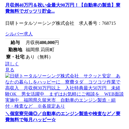
月収例40万円＆祝い金最大90万円！【自動車の製造】寮
費無料でガッツリ貯金...
日研トータルソーシング株式会社 求人番号：768715
シルバー求人
給与
月収例
400,000
円
勤務地
福岡県 苅田町
寮・社宅
あり（無料）
詳しく
見る
＼個室寮完備◎／自動車のエンジン製造や検査など／寮
費無料で毎月ハッピー☆