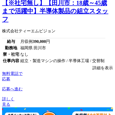
【※社宅無し】【田川市：18歳～45歳
まで活躍中】半導体製品の組立スタッ
フ
株式会社ティーエムビジョン
給与
月収例
390,000
円
勤務地
福岡県 田川市
寮・社宅
なし
仕事内容
組立・製造マシンの操作 / 半導体工場 / 交替制
詳細を表示
無料電話で
応募
応募へ進む
詳しく
見る