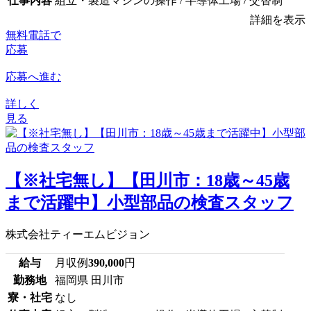
仕事内容
組立・製造マシンの操作 / 半導体工場 / 交替制
詳細を表示
無料電話で
応募
応募へ進む
詳しく
見る
【※社宅無し】【田川市：18歳～45歳
まで活躍中】小型部品の検査スタッフ
株式会社ティーエムビジョン
給与
月収例
390,000
円
勤務地
福岡県 田川市
寮・社宅
なし