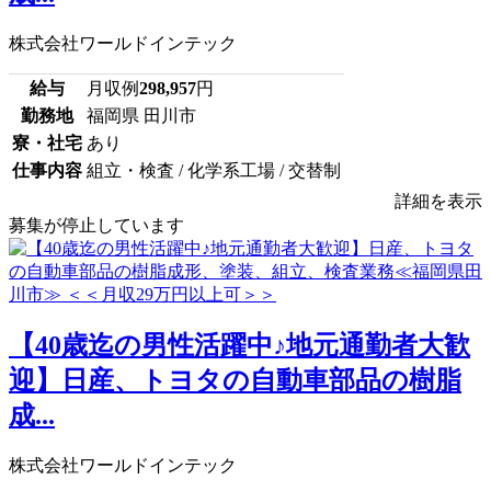
株式会社ワールドインテック
給与
月収例
298,957
円
勤務地
福岡県 田川市
寮・社宅
あり
仕事内容
組立・検査 / 化学系工場 / 交替制
詳細を表示
募集が停止しています
【40歳迄の男性活躍中♪地元通勤者大歓
迎】日産、トヨタの自動車部品の樹脂
成...
株式会社ワールドインテック