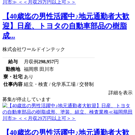
【40歳迄の男性活躍中♪地元通勤者大歓
迎】日産、トヨタの自動車部品の樹脂
成...
株式会社ワールドインテック
給与
月収例
298,957
円
勤務地
福岡県 田川市
寮・社宅
あり
仕事内容
組立・検査 / 化学系工場 / 交替制
詳細を表示
募集が停止しています
【40歳迄の男性活躍中♪地元通勤者大歓