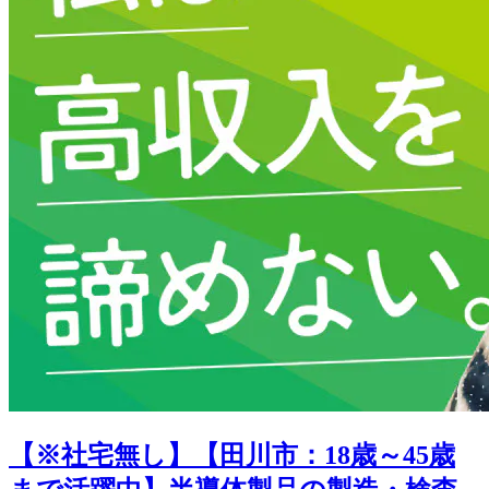
【※社宅無し】【田川市：18歳～45歳