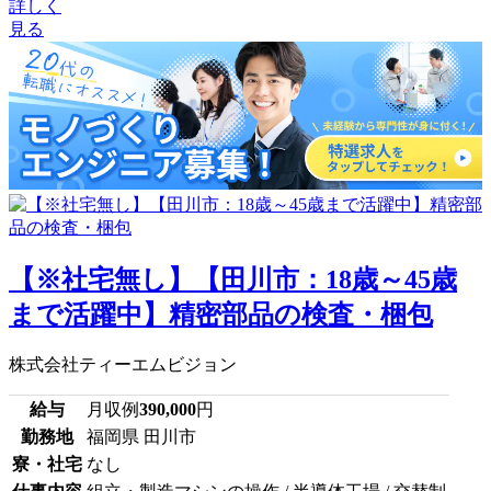
詳しく
見る
【※社宅無し】【田川市：18歳～45歳
まで活躍中】精密部品の検査・梱包
株式会社ティーエムビジョン
給与
月収例
390,000
円
勤務地
福岡県 田川市
寮・社宅
なし