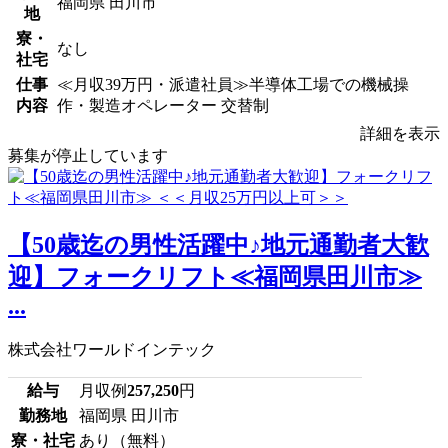
福岡県 田川市
地
寮・
なし
社宅
仕事
≪月収39万円・派遣社員≫半導体工場での機械操
内容
作・製造オペレーター 交替制
詳細を表示
募集が停止しています
【50歳迄の男性活躍中♪地元通勤者大歓
迎】フォークリフト≪福岡県田川市≫
...
株式会社ワールドインテック
給与
月収例
257,250
円
勤務地
福岡県 田川市
寮・社宅
あり（無料）