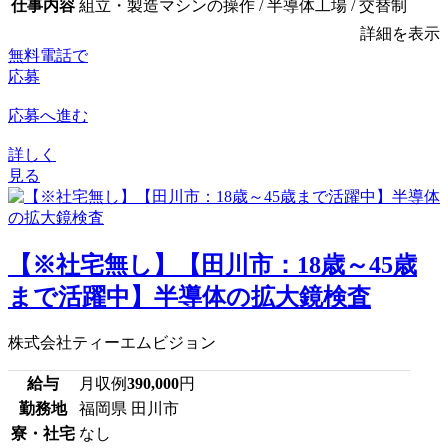
仕事内容
組立・製造マシンの操作 / 半導体工場 / 交替制
詳細を表示
無料電話で
応募
応募へ進む
詳しく
見る
【※社宅無し】【田川市：18歳～45歳
まで活躍中】半導体の拡大鏡検査
株式会社ティーエムビジョン
給与
月収例
390,000
円
勤務地
福岡県 田川市
寮・社宅
なし