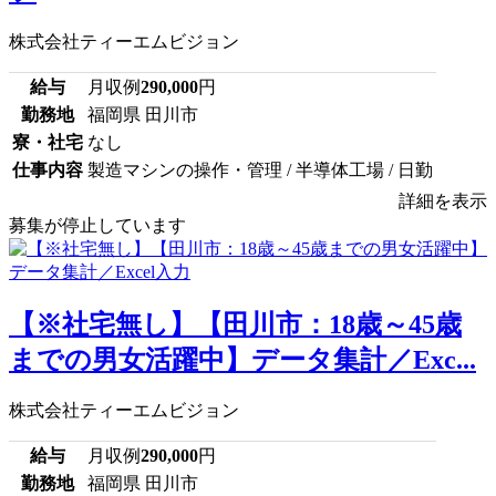
株式会社ティーエムビジョン
給与
月収例
290,000
円
勤務地
福岡県 田川市
寮・社宅
なし
仕事内容
製造マシンの操作・管理 / 半導体工場 / 日勤
詳細を表示
募集が停止しています
【※社宅無し】【田川市：18歳～45歳
までの男女活躍中】データ集計／Exc...
株式会社ティーエムビジョン
給与
月収例
290,000
円
勤務地
福岡県 田川市