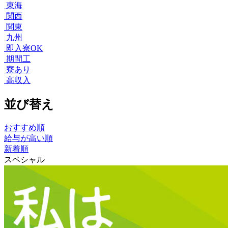
東海
関西
関東
九州
即入寮OK
期間工
寮あり
高収入
並び替え
おすすめ順
給与が高い順
新着順
スペシャル