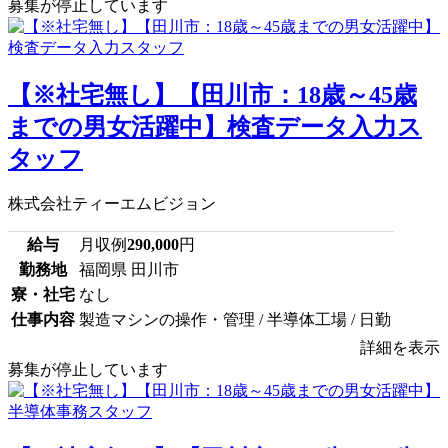
募集が停止しています
【※社宅無し】【田川市：18歳～45歳
までの男女活躍中】検査データ入力ス
タッフ
株式会社ティーエムビジョン
給与
月収例
290,000
円
勤務地
福岡県 田川市
寮・社宅
なし
仕事内容
製造マシンの操作・管理 / 半導体工場 / 日勤
詳細を表示
募集が停止しています