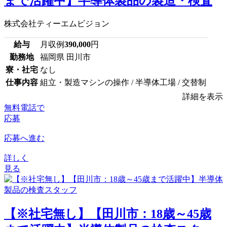
まで活躍中】半導体製品の製造・検査
株式会社ティーエムビジョン
給与
月収例
390,000
円
勤務地
福岡県 田川市
寮・社宅
なし
仕事内容
組立・製造マシンの操作 / 半導体工場 / 交替制
詳細を表示
無料電話で
応募
応募へ進む
詳しく
見る
【※社宅無し】【田川市：18歳～45歳