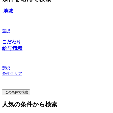
地域
選択
こだわり
給与/職種
選択
条件クリア
この条件で検索
人気の条件から検索