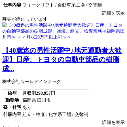
仕事内容
フォークリフト / 自動車系工場 / 交替制
詳細を表示
募集が停止しています
【40歳迄の男性活躍中♪地元通勤者大歓
迎】日産、トヨタの自動車部品の樹脂
成...
株式会社ワールドインテック
給与
月収例
298,957
円
勤務地
福岡県 田川市
寮・社宅
あり
仕事内容
組立・検査 / 化学系工場 / 交替制
詳細を表示