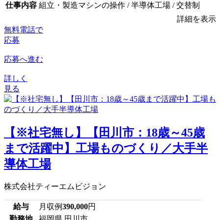
仕事内容
組立・製造マシンの操作 / 半導体工場 / 交替制
詳細を表示
無料電話で
応募
応募へ進む
詳しく
見る
【※社宅無し】【田川市：18歳～45歳
まで活躍中】工場ものづくり／大手半
導体工場
株式会社ティーエムビジョン
給与
月収例
390,000
円
勤務地
福岡県 田川市