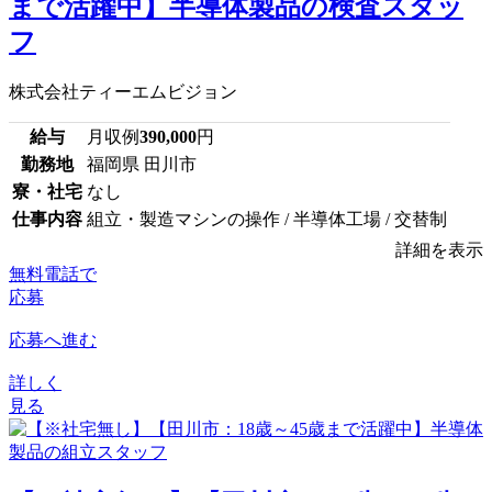
まで活躍中】半導体製品の検査スタッ
フ
株式会社ティーエムビジョン
給与
月収例
390,000
円
勤務地
福岡県 田川市
寮・社宅
なし
仕事内容
組立・製造マシンの操作 / 半導体工場 / 交替制
詳細を表示
無料電話で
応募
応募へ進む
詳しく
見る