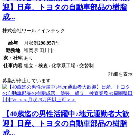
迎】日産、トヨタの自動車部品の樹脂
成...
株式会社ワールドインテック
給与
月収例
298,957
円
勤務地
福岡県 田川市
寮・社宅
あり
仕事内容
組立・検査 / 化学系工場 / 交替制
詳細を表示
募集が停止しています
【40歳迄の男性活躍中♪地元通勤者大歓
迎】日産、トヨタの自動車部品の樹脂
成...