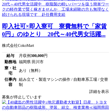
即入社可×即入寮可 寮費無料で「家賃
0円」のゆとり 20代～40代男女活躍...
株式会社CokoMart
給与
月収例
300,000
円
勤務地
福岡県 田川市
寮・社
あり（無料）
宅
仕事内
組み立て・製造マシンの操作 / 自動車系工場 / 交替
容
制
詳細を表示
募集が停止しています