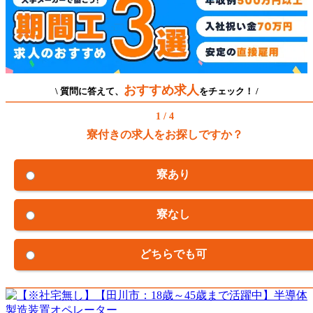
おすすめ求人
\ 質問に答えて、
をチェック！ /
1 / 4
寮付きの求人をお探しですか？
寮あり
寮なし
どちらでも可