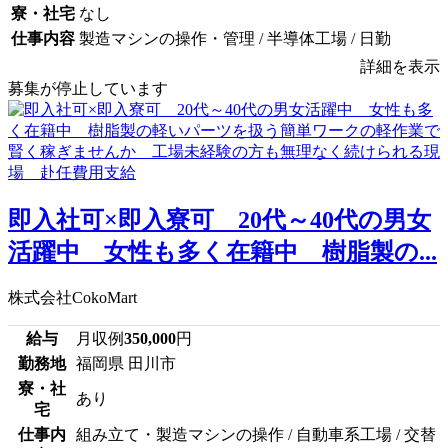
寮・社宅
なし
仕事内容
製造マシンの操作・管理 / 半導体工場 / 日勤
詳細を表示
募集が停止しています
即入社可×即入寮可 20代～40代の男女
活躍中 女性も多く在籍中 樹脂製の...
株式会社CokoMart
給与
月収例
350,000
円
勤務地
福岡県 田川市
寮・社
あり
宅
仕事内
組み立て・製造マシンの操作 / 自動車系工場 / 交替