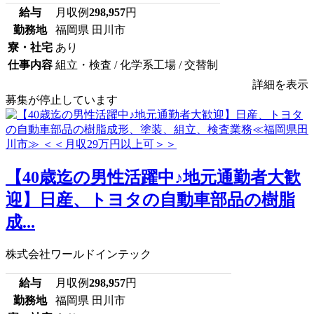
給与
月収例
298,957
円
勤務地
福岡県 田川市
寮・社宅
あり
仕事内容
組立・検査 / 化学系工場 / 交替制
詳細を表示
募集が停止しています
【40歳迄の男性活躍中♪地元通勤者大歓
迎】日産、トヨタの自動車部品の樹脂
成...
株式会社ワールドインテック
給与
月収例
298,957
円
勤務地
福岡県 田川市