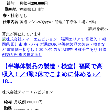
給与
月収例
290,000
円
勤務地
福岡県 田川市
寮・社宅
なし
仕事内容
製造マシンの操作・管理 / 半導体工場 / 日勤
詳細を表示
募集が停止しています
【半導体製品の製造・検査】福岡で高
収入！／4勤2休でこまめに休める♪／
18...
株式会社ティーエムビジョン
給与
月収例
390,000
円
勤務