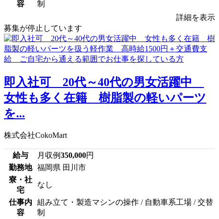
容
制
詳細を表示
募集が停止しています
即入社可 20代～40代の男女活躍中
女性も多く在籍 樹脂製の軽いパーツ
を...
株式会社CokoMart
給与
月収例
350,000
円
勤務地
福岡県 田川市
寮・社
なし
宅
仕事内
組み立て・製造マシンの操作 / 自動車系工場 / 交替
容
制