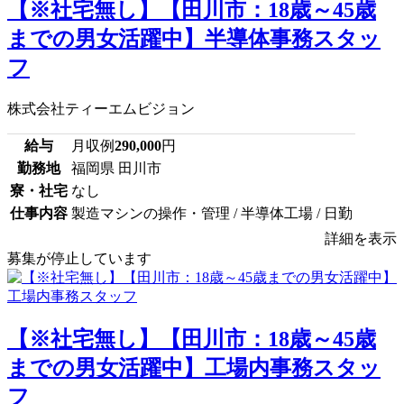
【※社宅無し】【田川市：18歳～45歳
までの男女活躍中】半導体事務スタッ
フ
株式会社ティーエムビジョン
給与
月収例
290,000
円
勤務地
福岡県 田川市
寮・社宅
なし
仕事内容
製造マシンの操作・管理 / 半導体工場 / 日勤
詳細を表示
募集が停止しています
【※社宅無し】【田川市：18歳～45歳
までの男女活躍中】工場内事務スタッ
フ