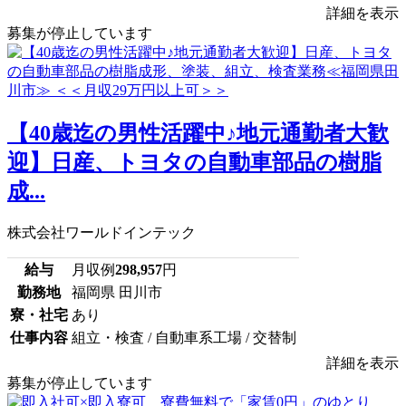
詳細を表示
募集が停止しています
【40歳迄の男性活躍中♪地元通勤者大歓
迎】日産、トヨタの自動車部品の樹脂
成...
株式会社ワールドインテック
給与
月収例
298,957
円
勤務地
福岡県 田川市
寮・社宅
あり
仕事内容
組立・検査 / 自動車系工場 / 交替制
詳細を表示
募集が停止しています