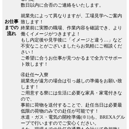
数日以内に合否のご連絡をいたします。
就業先によって異なりますが、工場見学へご案内
お仕事
致します！
までの
終業前に実際の職場、作業内容を確認でき、より
流れ
働くイメージがつきますよ！
もし内定後や見学後に「イメージと違う…」など
不安なことがございましたらお気軽にご相談くだ
さい！
ご希望に合うお仕事が見つかるまで全力でサポー
ト致します！
④赴任〜入寮
就業先が遠方の場合は引っ越しの準備をお願い致
します！
ご用意する寮には生活に必要な家具・家電付きな
ので、
事前に荷物を送付することで、赴任当日は必要最
低限の荷物のみでの赴任が可能です！
水道・ガス・電気の開栓準備(※1)も、BREXAグル
ープで行いますのでご安心ください。