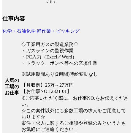
です。
仕事内容
化学・石油化学
軽作業・ピッキング
◇工業用ガスの製造業務◇
・ガスラインの監視作業
・PC入力（Excel／Word）
・トラック、ボンベ等への充填作業
※試用期間あり(2週間)時給変動なし
人気の
【月収例】25万～27万円
工場の
【お仕事NO.12821-01】
お仕事
※ご応募いただく際に、お仕事NO.をお伝えくださ
い。
☆この案件以外にも多数工場の求人をご用意して
おります☆
案件・求人に関するご相談や登録のみという方も
お気軽にご連絡ください！