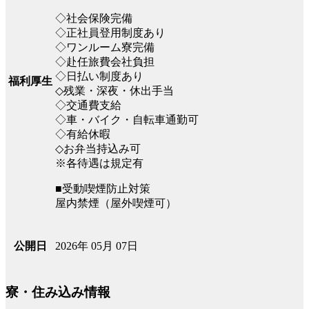
◇社会保険完備
◇正社員登用制度あり
◇ワンルーム寮完備
◇赴任旅費会社負担
◇日払い制度あり
福利厚生
◇残業・深夜・休出手当
◇交通費支給
◇車・バイク・自転車通勤可
◇有給休暇
◇お弁当持込み可
※各待遇は規定有
■受動喫煙防止対策
屋内禁煙（屋外喫煙可）
2026年 05月 07日
公開日
寮・住み込み情報