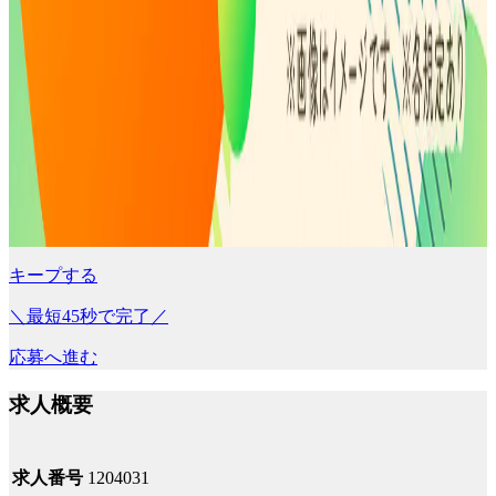
キープする
＼最短45秒で完了／
応募へ進む
求人概要
求人番号
1204031