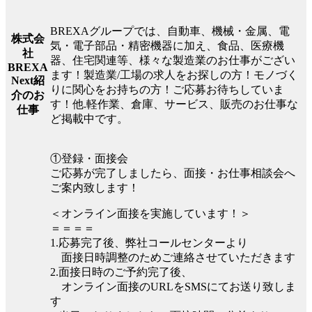
BREXAグループでは、自動車、機械・金属、電
株式会
気・電子部品・精密機器に加え、食品、医療機
社
器、住宅関連等、様々な製造業のお仕事がござい
BREXA
ます！製造業/工場の求人をお探しの方！モノづく
Next紹
りに関心をお持ちの方！ご応募お待ちしていま
介のお
す！他.軽作業、倉庫、サービス、販売のお仕事な
仕事
ど掲載中です。
①登録・面接会
ご応募が完了しましたら、面接・お仕事相談会へ
ご案内致します！
＜オンライン面接を実施しています！＞
＝＝＝＝
1.応募完了後、弊社コールセンターより
面接日時調整のためご連絡させていただきます
2.面接日時のご予約完了後、
オンライン面接のURLをSMSにてお送り致しま
す