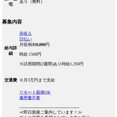
あり（無料）
宅
募集内容
高収入
日払い
月収例
310,000
円
給与詳
細
時給 1500円
※試用期間(2週間)あり時給1,350円
※月3万円まで支給
交通費
リモート面接OK
履歴書不要
----------------------------------------------
≪即日面接ご案内しています！≫