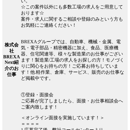
い。
☆この案件以外にも多数工場の求人をご用意して
おります☆
案件・求人に関するご相談や登録のみという方も
お気軽にご連絡ください！
BREXAグループでは、自動車、機械・金属、電
株式会
気・電子部品・精密機器に加え、食品、医療機
社
器、住宅関連等、様々な製造業のお仕事がござい
BREXA
ます！製造業/工場の求人をお探しの方！モノづく
Next紹
りに関心をお持ちの方！ご応募お待ちしていま
介のお
す！他.軽作業、倉庫、サービス、販売のお仕事な
仕事
ど掲載中です。
①登録・面接会
ご応募が完了しましたら、面接・お仕事相談会へ
ご案内致します！
＜オンライン面接を実施しています！＞
＝＝＝＝
1.応募完了後、弊社コールセンターより