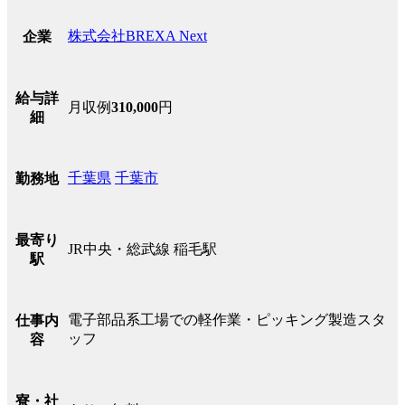
株式会社BREXA Next
企業
給与詳
月収例
310,000
円
細
千葉県
千葉市
勤務地
最寄り
JR中央・総武線 稲毛駅
駅
電子部品系工場での軽作業・ピッキング製造スタ
仕事内
ッフ
容
寮・社