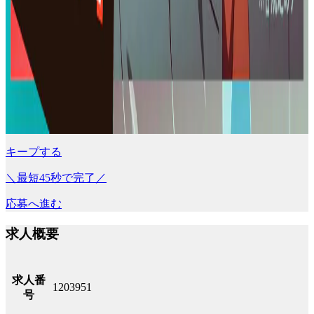
キープする
＼最短45秒で完了／
応募へ進む
求人概要
求人番
1203951
号