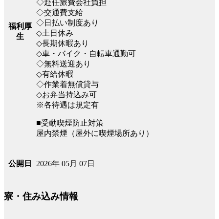
◇赴任旅費会社負担
◇交通費支給
◇日払い制度あり
福利厚
◇土日休み
生
◇長期休暇あり
◇車・バイク・自転車通勤可
◇無料送迎あり
◇有給休暇
◇作業着無償貸与
◇お弁当持込み可
※各待遇は規定有
■受動喫煙防止対策
屋内禁煙（屋外に喫煙場所あり）
2026年 05月 07日
公開日
寮・住み込み情報