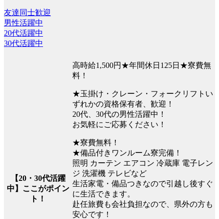
友達同士歓迎
男性活躍中
20代活躍中
30代活躍中
高時給1,500円★年間休日125日★寮費無
料！
★玉掛け・クレーン・フォークリフトい
ずれかの資格保有者、歓迎！
20代、30代の男性活躍中！
お気軽にご応募ください！
★寮費無料！
★備品付きワンルーム寮完備！
照明 カーテン エアコン 冷蔵庫 電子レン
ジ 洗濯機 テレビなど
【20・30代活躍
生活家電・備品つきなので引越し後すぐ
中】ここがポイン
に生活できます。
ト！
赴任旅費も会社負担なので、県外の方も
安心です！