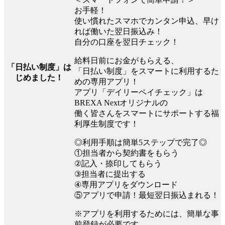
お手軽！
使い慣れたスマホでカンタン申込、早け
れば働いた翌日振込み！
自分の口座を翌日チェック！
給料日前にお金がもらえる、
「日払い制度」は
「日払い制度」をスマートに利用するた
じめました！
めの専用アプリ！
アプリ「デイリーペイチェック」は
BREXA Nextオリジナルの
働く皆さんをスマートにサポートする福
利厚生制度です！
◎利用手順は簡単5ステップで完了◎
①担当者から契約書をもらう
②記入・捺印してもらう
③担当者に提出する
④専用アプリをダウンロード
⑤アプリで申請！最短翌日振込まれる！
※アプリを利用するためには、簡単な事
前登録が必要です。