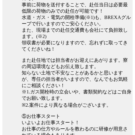
事前に荷物を送付することで、赴任当日は必要最
低限の荷物のみでの赴任が可能です！
水道・ガス・電気の開栓準備(※1)も、BREXAグル
ープで行いますのでご安心ください。
また、現場までの赴任交通費も会社にて負担致し
ます。(※2)
領収書が必要になりますので、忘れずに取ってき
てくださいね！
また赴任地では担当者がお迎えにあがります。寮
の周辺環境などもお伝え致します。
知らない土地で不安なことがあるかと思います
が、専任の担当者がいますので、なんでもお気軽
にご相談ください！
※1.ガス開栓時の立会いや、書類契約などはご自身
でお願い致します。
※2.案件により異なる場合がございます。
⑤お仕事スタート
いよいよお仕事スタート！
お仕事の仕方やルールを教わるのに研修が用意さ