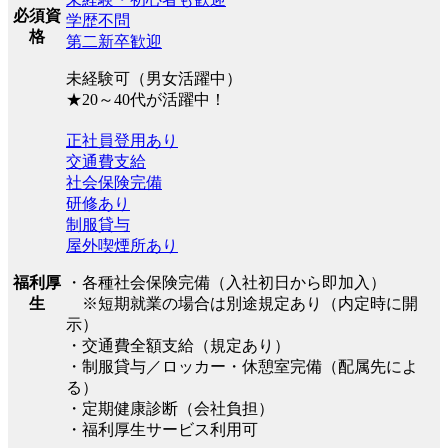
必須資
学歴不問
格
第二新卒歓迎
未経験可（男女活躍中）
★20～40代が活躍中！
正社員登用あり
交通費支給
社会保険完備
研修あり
制服貸与
屋外喫煙所あり
福利厚
・各種社会保険完備（入社初日から即加入）
生
※短期就業の場合は別途規定あり（内定時に開
示）
・交通費全額支給（規定あり）
・制服貸与／ロッカー・休憩室完備（配属先によ
る）
・定期健康診断（会社負担）
・福利厚生サービス利用可