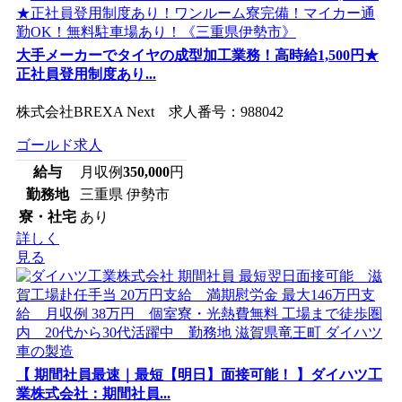
大手メーカーでタイヤの成型加工業務！高時給1,500円★
正社員登用制度あり...
株式会社BREXA Next 求人番号：988042
ゴールド求人
給与
月収例
350,000
円
勤務地
三重県 伊勢市
寮・社宅
あり
詳しく
見る
【 期間社員最速｜最短【明日】面接可能！ 】ダイハツ工
業株式会社：期間社員...