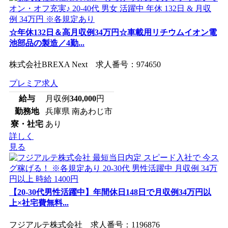
☆年休132日＆高月収例34万円☆車載用リチウムイオン電
池部品の製造／4勤...
株式会社BREXA Next 求人番号：974650
プレミア求人
給与
月収例
340,000
円
勤務地
兵庫県 南あわじ市
寮・社宅
あり
詳しく
見る
【20-30代男性活躍中】年間休日148日で月収例34万円以
上×社宅費無料...
フジアルテ株式会社 求人番号：1196876