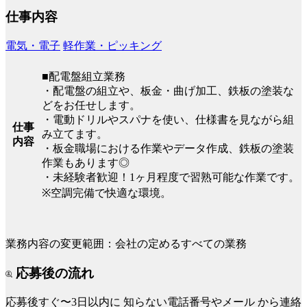
仕事内容
電気・電子
軽作業・ピッキング
■配電盤組立業務
・配電盤の組立や、板金・曲げ加工、鉄板の塗装な
どをお任せします。
・電動ドリルやスパナを使い、仕様書を見ながら組
仕事
み立てます。
内容
・板金職場における作業やデータ作成、鉄板の塗装
作業もあります◎
・未経験者歓迎！1ヶ月程度で習熟可能な作業です。
※空調完備で快適な環境。
業務内容の変更範囲：会社の定めるすべての業務
応募後の流れ
応募後すぐ〜3日以内に
知らない電話番号やメール
から連絡