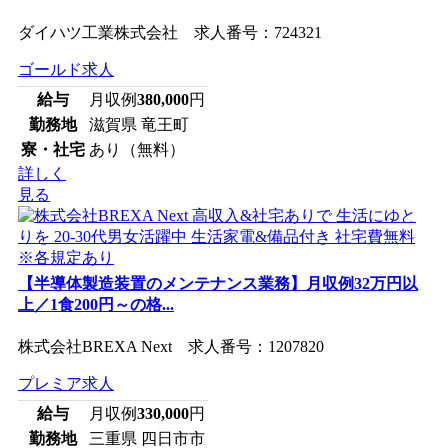
ダイハツ工業株式会社 求人番号：724321
ゴールド求人
給与
月収例
380,000
円
勤務地
滋賀県 竜王町
寮・社宅
あり（無料）
詳しく
見る
【半導体製造装置のメンテナンス業務】月収例32万円以
上／1食200円～の格...
株式会社BREXA Next 求人番号：1207820
プレミア求人
給与
月収例
330,000
円
勤務地
三重県 四日市市