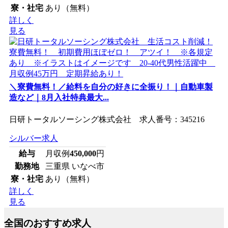
寮・社宅
あり（無料）
詳しく
見る
＼寮費無料！／給料を自分の好きに全振り！｜自動車製
造など｜8月入社特典最大...
日研トータルソーシング株式会社 求人番号：345216
シルバー求人
給与
月収例
450,000
円
勤務地
三重県 いなべ市
寮・社宅
あり（無料）
詳しく
見る
全国のおすすめ求人