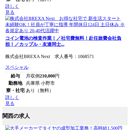
詳しく
見る
コイン電池の検査作業！／社宅費無料！赴任旅費会社負
担！／カップル・友達同士...
株式会社BREXA Next 求人番号：1068571
スペシャル
給与
月収例
210,000
円
勤務地
兵庫県 小野市
寮・社宅
あり（無料）
詳しく
見る
関西の求人