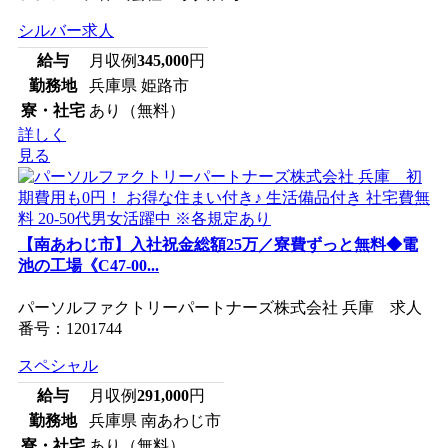
シルバー求人
給与
月収例
345,000
円
勤務地
兵庫県 姫路市
寮・社宅
あり（無料）
詳しく
見る
【南あわじ市】入社祝金総額25万／寮費ずっと無料◆電
池の工場《C47-00...
パーソルファクトリーパートナーズ株式会社 兵庫 求人
番号：1201744
スペシャル
給与
月収例
291,000
円
勤務地
兵庫県 南あわじ市
寮・社宅
あり（無料）