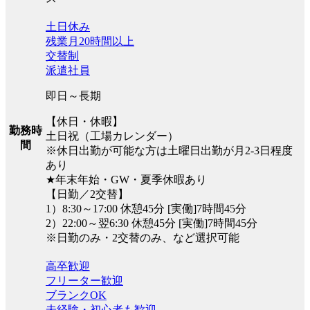
土日休み
残業月20時間以上
交替制
派遣社員
即日～長期
【休日・休暇】
勤務時
土日祝（工場カレンダー）
間
※休日出勤が可能な方は土曜日出勤が月2-3日程度
あり
★年末年始・GW・夏季休暇あり
【日勤／2交替】
1）8:30～17:00 休憩45分 [実働]7時間45分
2）22:00～翌6:30 休憩45分 [実働]7時間45分
※日勤のみ・2交替のみ、など選択可能
高卒歓迎
フリーター歓迎
ブランクOK
未経験・初心者も歓迎