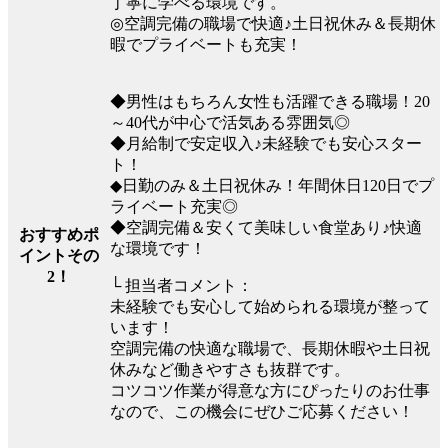
丁寧に学べる環境です。
◎空調完備の職場で快適♪土日祝休み＆長期休
暇でプライベートも充実！
◆男性はもちろん女性も活躍できる職場！20
～40代が中心で活気ある雰囲気◎
◆月給制で安定収入♪未経験でも安心スター
ト！
◆日勤のみ＆土日祝休み！年間休日120日でプ
ライベート充実◎
◆空調完備＆安くて美味しい食堂あり♪快適
おすすめポ
な環境です！
イントその
2！
└ 担当者コメント：
未経験でも安心して始められる環境が整って
います！
空調完備の快適な職場で、長期休暇や土日祝
休みなど働きやすさも抜群です。
コツコツ作業が得意な方にぴったりのお仕事
なので、この機会にぜひご応募ください！