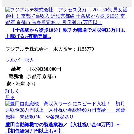
【十条駅から徒歩10分】駅チカ職場で月収例35万円以
上稼げる♪/夜勤専属...
フジアルテ株式会社 求人番号：1155770
シルバー求人
給与
月収例
356,000
円
勤務地
京都府 京都市
寮・社宅
あり
詳しく
見る
豊田自動織機での製造業務／【入社祝い金60万円】＋
【初任給38万円以上も可】