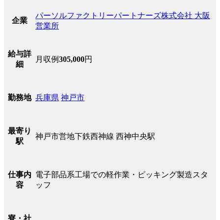
パーソルファクトリーパートナーズ株式会社 大阪
企業
営業所
給与詳
月収例
305,000
円
細
兵庫県
神戸市
勤務地
最寄り
神戸市営地下鉄西神線 西神中央駅
駅
電子部品系工場での軽作業・ピッキング製造スタ
仕事内
ッフ
容
寮・社