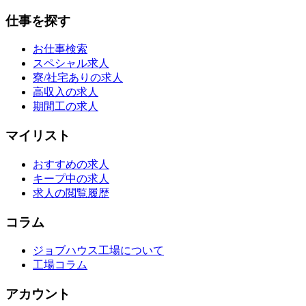
仕事を探す
お仕事検索
スペシャル求人
寮/社宅ありの求人
高収入の求人
期間工の求人
マイリスト
おすすめの求人
キープ中の求人
求人の閲覧履歴
コラム
ジョブハウス工場について
工場コラム
アカウント